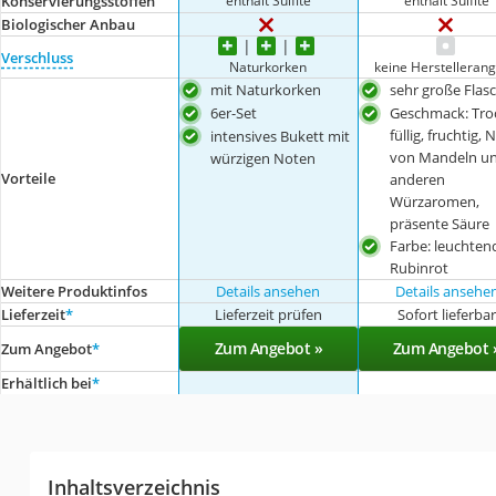
Konservierungsstoffen
Biologischer Anbau
Verschluss
Naturkorken
keine Herstelleran
mit Naturkorken
sehr große Flas
6er-Set
Geschmack: Tro
füllig, fruchtig,
intensives Bukett mit
von Mandeln u
würzigen Noten
Vorteile
anderen
Würzaromen,
präsente Säure
Farbe: leuchten
Rubinrot
Weitere Produktinfos
Details ansehen
Details ansehe
Lieferzeit
*
Lieferzeit prüfen
Sofort lieferba
Zum Angebot »
Zum Angebot 
Zum Angebot
*
Erhältlich bei
*
Inhaltsverzeichnis