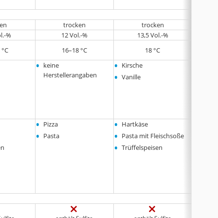
ken
trocken
trocken
ol.-%
12 Vol.-%
13,5 Vol.-%
 °C
16–18 °C
18 °C
•
•
•
keine
Kirsche
Kirsch
•
•
Herstellerangaben
Vanille
schwa
•
•
•
Pizza
Hartkäse
Vorsp
•
•
Aufsc
Pasta
Pasta mit Fleischsoße
•
•
Nudel
en
Trüffelspeisen
leicht
•
Haupt
weiße
Pizza
ulfite
enthält Sulfite
enthält Sulfite
en