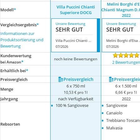
Melini Borghi d'E
Villa Puccini Chianti
Modell
*
Chianti Magnum D.
Superiore DOCG
2022
Unsere Bewertung
Unsere Bewertung
Vergleichsergebnis
*
SEHR GUT
SEHR GUT
Informationen zur
Produktsortierung und
Villa Puccini Chianti Superiore DOCG
Melini Borghi d'Elsa Ch
Bewertung
07/2026
07/2026
Kundenwertung
noch keine Bewertungen
*
bei Amazon
2 Bewertunge
Erhältlich bei
*
Preis­vergleich
Preis­verglei
Preis­vergleich
6 x 750 ml
6 x 1.500 ml
Menge
10,53 € pro 1l
6,66 € pro 1l
Jahrgang
nach Verfügbarkeit
2022
•
•
100 % Sangiovese
Sangiovese
•
Canaiolo
•
Trebbiano Toscan
Rebsorten
•
Malvasia