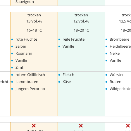
Sauvignon
trocken
trocken
troc
13 Vol.-%
12 Vol.-%
13,5 V
16–18 °C
18–20 °C
18–20
•
•
•
rote Früchte
reife Früchte
Brombeere
•
•
•
Salbei
Vanille
Heidelbeere
•
•
Rosmarin
Nelke
•
•
Vanille
Vanille
•
Zimt
•
•
•
rotem Grillfleisch
Fleisch
Würsten
•
•
•
richte
Lammbraten
Käse
Braten
•
•
jungem Pecorino
Wildgericht
enthält Sulfite
enthält Sulfite
enthält S