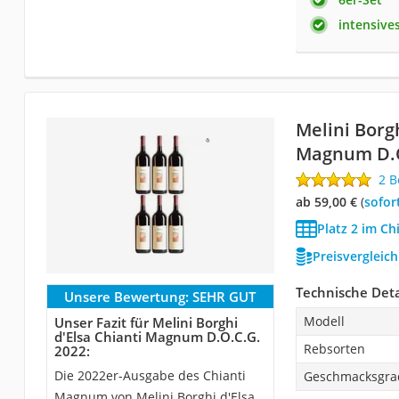
intensive
Melini Borgh
Magnum D.O
2 
ab 59,00 €
(
Sofor
Platz 2 im Ch
Preisvergleic
Technische Deta
Unsere Bewertung:
SEHR GUT
Modell
Unser Fazit für Melini Borghi
d'Elsa Chianti Magnum D.O.C.G.
Rebsorten
2022:
Die 2022er-Ausgabe des Chianti
Geschmacksgra
Magnum von Melini Borghi d'Elsa,