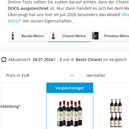
Online-Tests sollten Sie zudem darauf achten, dass der Chiant
Gemüsebrühe
DOCG ausgezeichnet
ist. Nur dann handelt es sich bei dem W
Eiskaffee-Pulver
Überzeugt hat uns hier im Juli 2026 besonders das Modell
Vill
DOCG
*
mit seinen Eigenschaften.
Irischer Whiskey
Grapefruitkernext
Barolo-Weine
Chianti-Weine
Primitivo-Wein
Matcha-Set
Sojasauce
MCT-Öl
Aktualisiert:
28.07.2026
1 - 8 von 8:
Beste Chianti
im Vergleich
Trüffelöl
Preis in EUR
Hersteller
Erythrit
Müsli ohne Zucker
Vergleichssieger
Service
Abbildung
*