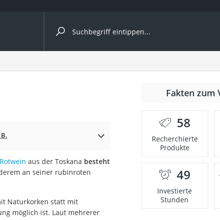
ergleiche nach Kategorie
Fakten zum 
Kapseln
58
 B.
Recherchierte
Produkte
Rotwein
aus der Toskana
besteht
49
derem an seiner rubinroten
bio
Investierte
Stunden
it Naturkorken statt mit
ng möglich ist. Laut mehrerer