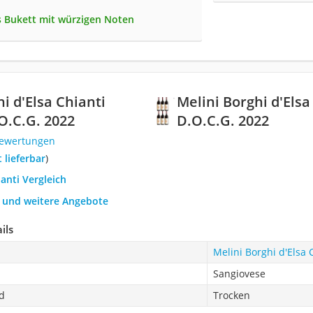
s Bukett mit würzigen Noten
i d'Elsa Chianti
Melini Borghi d'Els
.C.G. 2022
D.O.C.G. 2022
Bewertungen
t lieferbar
)
ianti Vergleich
h und weitere Angebote
ils
Melini Borghi d'Elsa
Sangiovese
d
Trocken