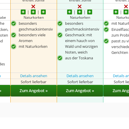
gabe
Naturkorken
Naturkorken
Naturk
che
besonders
besonders
mit Natur
geschmacksintensiv
geschmacksintensiv
cken,
Einzelflas
besonders viele
Geschmack: mit
 Noten
zum Prob
Aromen
einem hauch von
nd
passt zu v
mit Naturkorken
Wald und würzigen
verschied
Noten, weich
Gerichten
aus der Toskana
des
n
Details ansehen
Details ansehen
Details 
r
Sofort lieferbar
Sofort lieferbar
Sofort li
»
Zum Angebot »
Zum Angebot »
Zum Ang