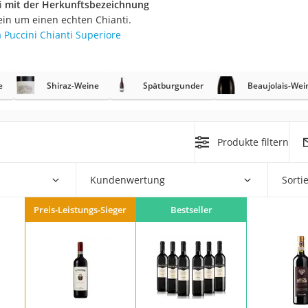
i
mit der Herkunftsbezeichnung
ein um einen echten Chianti.
a Puccini Chianti Superiore
rakt
e
Shiraz-Weine
Spätburgunder
Beaujolais-Wei
Produkte filtern
Kundenwertung
Sorti
zusatz
Preis-Leistungs-Sieger
Bestseller