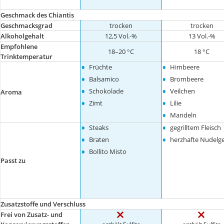
Geschmack des Chiantis
Geschmacksgrad
trocken
trocken
Alkoholgehalt
12,5 Vol.-%
13 Vol.-%
Empfohlene
18–20 °C
18 °C
Trinktemperatur
•
•
Früchte
Himbeere
•
•
Balsamico
Brombeere
•
•
Schokolade
Veilchen
Aroma
•
•
Zimt
Lilie
•
Mandeln
•
•
Steaks
gegrilltem Fleisch
•
•
Braten
herzhafte Nudelge
•
Bollito Misto
Passt zu
Zusatzstoffe und Verschluss
Frei von Zusatz- und
enthält Sulfite
enthält Sulfite