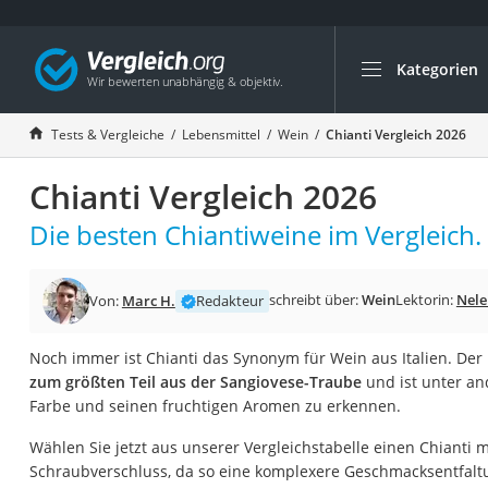
Kategorien
Die beliebtesten V
Lebensmittel
Tests & Vergleiche
Lebensmittel
Wein
Chianti Vergleich 2026
Schwarzkümmelöl
Chianti Vergleich 2026
Knäckebrot
Schwarzkümmelöl-
Die besten Chiantiweine im Vergleich.
Manukahonig
Eiklar
schreibt über:
Wein
Lektorin:
Nele
Von:
Marc H.
Redakteur
Astronautenkost
Noch immer ist Chianti das Synonym für Wein aus Italien. Der
Balsamico-Essig
zum größten Teil aus der Sangiovese-Traube
und ist unter an
Schwarzkümmelöl 
Farbe und seinen fruchtigen Aromen zu erkennen.
Sardinen
Wählen Sie jetzt aus unserer Vergleichstabelle einen Chianti m
Honig
Schraubverschluss, da so eine komplexere Geschmacksentfaltu