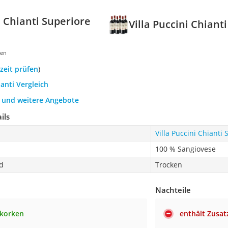
i Chianti Superiore
Villa Puccini Chian
gen
rzeit prüfen
)
ianti Vergleich
h und weitere Angebote
ils
Villa Puccini Chiant
100 % Sangiovese
d
Trocken
Nachteile
rkorken
enthält Zusat