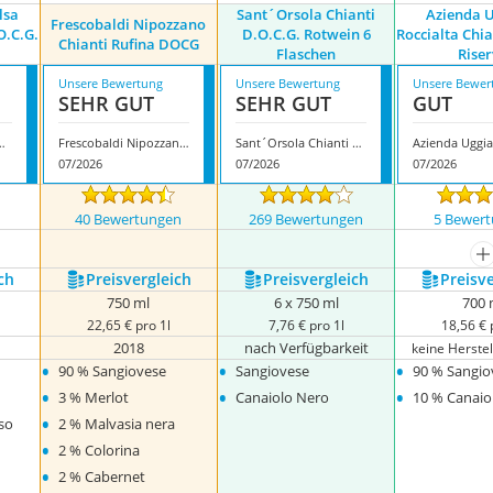
lsa
Sant´Orsola Chianti
Azienda 
Frescobaldi Nipozzano
O.C.G.
D.O.C.G. Rotwein 6
Roccialta Chia
Chianti Rufina DOCG
Flaschen
Rise
Unsere Bewertung
Unsere Bewertung
Unsere Bewer
SEHR GUT
SEHR GUT
GUT
ianti Magnum D.O.C.G. 2022
Frescobaldi Nipozzano Chianti Rufina DOCG
Sant´Orsola Chianti D.O.C.G. Rotwein 6 Flaschen
07/2026
07/2026
07/2026
n
40 Bewertungen
269 Bewertungen
5 Bewer
m
ch
Preis­vergleich
Preis­vergleich
Preis­v
750 ml
6 x 750 ml
700 
22,65 € pro 1l
7,76 € pro 1l
18,56 € 
2018
nach Verfügbarkeit
keine Herste
•
•
•
90 % Sangiovese
Sangiovese
90 % Sangio
•
•
•
3 % Merlot
Canaiolo Nero
10 % Canaio
•
so
2 % Malvasia nera
•
2 % Colorina
•
2 % Cabernet