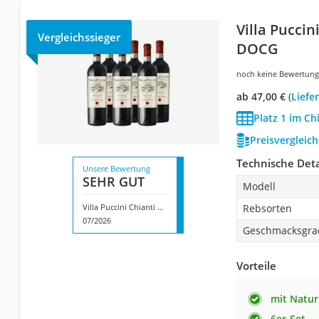
Villa Puccin
Vergleichssieger
DOCG
noch keine Bewertun
ab 47,00 €
(
Liefe
Platz 1 im Ch
Preisvergleic
Technische Deta
Unsere Bewertung
SEHR GUT
Modell
Villa Puccini Chianti Superiore DOCG
Rebsorten
07/2026
Geschmacksgra
Vorteile
mit Natu
6er-Set