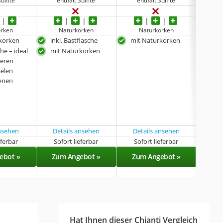
orken
Naturkorken
Naturkorken
N
korken
inkl. Bastflasche
mit Naturkorken
Einz
zum
che – ideal
mit Naturkorken
mit
ieren
ielen
pass
enen
ver
Ger
ansehen
Details ansehen
Details ansehen
eferbar
Sofort lieferbar
Sofort lieferbar
Sof
ebot »
Zum Angebot »
Zum Angebot »
Zu
Hat Ihnen dieser Chianti Vergleich