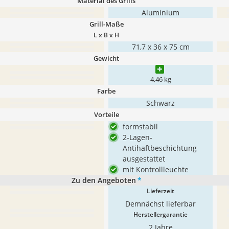
Material des Grills
Aluminium
Grill-Maße
L x B x H
71,7 x 36 x 75 cm
Gewicht
4,46 kg
Farbe
Schwarz
Vorteile
formstabil
2-Lagen-
Antihaftbeschichtung
ausgestattet
mit Kontrollleuchte
Zu den Angeboten
*
Lieferzeit
Demnächst lieferbar
Herstellergarantie
2 Jahre