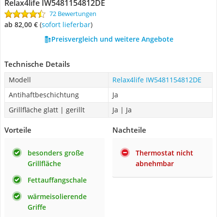
Relax4life IW5481154812DE
72 Bewertungen
ab 82,00 €
(
Sofort lieferbar
)
Preisvergleich und weitere Angebote
Technische Details
Modell
Relax4life IW5481154812DE
Antihaftbeschichtung
Ja
Grillfläche glatt | gerillt
Ja | Ja
Vorteile
Nachteile
besonders große
Thermostat nicht
Grillfläche
abnehmbar
Fettauffangschale
wärmeisolierende
Griffe