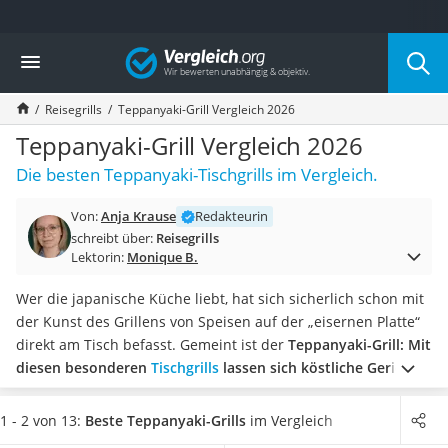
Die beliebtesten Vergleiche nach Kategorie
Vergleich
Baumarkt
Tresor feuerfest
Reisegrills
Teppanyaki-Grill Vergleich 2026
Makita-Akku-Rasenmäher
Kappsäge
Teppanyaki-Grill Vergleich 2026
Smartes Türschloss
Die besten Teppanyaki-Tischgrills im Vergleich.
Akku-Rasentrimmer
Feuchtigkeitsmessgerät
Von:
Anja Krause
Redakteurin
Split-Klimaanlage 2 Innengeräte
schreibt über:
Reisegrills
Pelletofen
Lektorin:
Monique B.
Bohrmaschine
Tiefbrunnenpumpe
Wer die japanische Küche liebt, hat sich sicherlich schon mit
Fliesenschneider
der Kunst des Grillens von Speisen auf der „eisernen Platte“
Hochdruckreiniger
direkt am Tisch befasst. Gemeint ist der
Teppanyaki-Grill: Mit
Doppelschleifer
diesen besonderen
Tischgrills
lassen sich köstliche Gerichte
Überwachungskamera
schonend und fettarm zubereiten
. In gängigen Tests im
Benzinrasenmäher mit Elektrostart
Internet wird beschrieben, dass die Beschichtung der
1 - 2 von 13:
Beste Teppanyaki-Grills
im Vergleich
Akku-Laubsauger
Oberfläche, Größe der Bratfläche, einfache