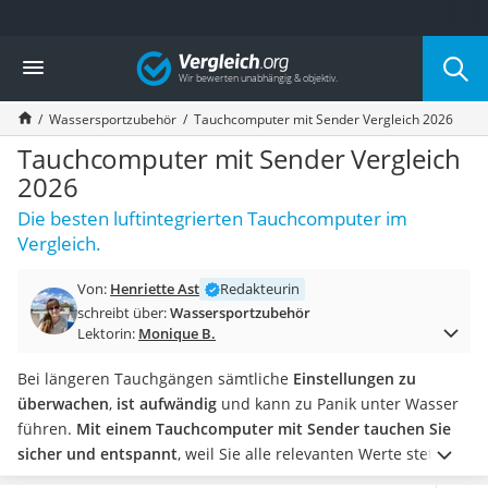
Die beliebtesten Vergleiche nach Kategorie
Vergleich
Freizeit & Sport
Gartentrampolin
Wassersportzubehör
Tauchcomputer mit Sender Vergleich 2026
Trampolin
Metalldetektor
Tauchcomputer mit Sender Vergleich
Eufab-Fahrradträger
2026
Trampolin 366 cm
Die besten luftintegrierten Tauchcomputer im
Fahrradschloss
Vergleich.
Aluminium-Koffer
Futterboot
Von:
Henriette Ast
Redakteurin
Air Bike
schreibt über:
Wassersportzubehör
E-Bike-Dreirad
Lektorin:
Monique B.
Trekkingschuhe Herren
Reisetasche mit Rollen
Bei längeren Tauchgängen sämtliche
Einstellungen zu
Klimmzugstation
überwachen
,
ist aufwändig
und kann zu Panik unter Wasser
Koffer
führen.
Mit einem Tauchcomputer mit Sender tauchen Sie
Nachtsichtgerät
sicher und entspannt
, weil Sie alle relevanten Werte stets im
Faltschloss
Blick haben. Dieser
warnt bei Unregelmäßigkeiten
oder
zeigt