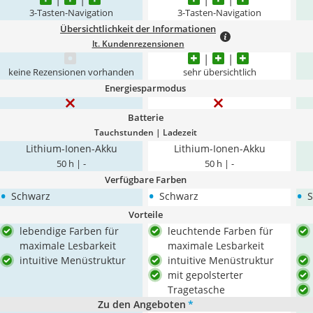
3-Tasten-Navigation
3-Tasten-Navigation
Übersichtlichkeit der Informationen
lt. Kundenrezensionen
keine Rezensionen vorhanden
sehr übersichtlich
Energiesparmodus
Batterie
Tauchstunden | Ladezeit
Lithium-Ionen-Akku
Lithium-Ionen-Akku
50 h | -
50 h | -
Verfügbare Farben
•
•
•
Schwarz
Schwarz
S
Vorteile
lebendige Farben für
leuchtende Farben für
maximale Lesbarkeit
maximale Lesbarkeit
intuitive Menüstruktur
intuitive Menüstruktur
mit gepolsterter
Tragetasche
Zu den Angeboten
*