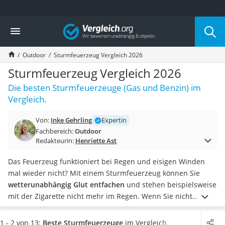
Die beliebtesten Vergleiche nach Kategorie
Vergleich
Freizeit & Sport
Gartentrampolin
Outdoor
Sturmfeuerzeug Vergleich 2026
Trampolin
Metalldetektor
Sturmfeuerzeug Vergleich 2026
Eufab-Fahrradträger
Die besten Sturmfeuerzeuge (Gas und Benzin) im
Trampolin 366 cm
Vergleich.
Fahrradschloss
Aluminium-Koffer
Von:
Inke Gehrling
Expertin
Futterboot
Fachbereich:
Outdoor
Air Bike
Redakteurin:
Henriette Ast
E-Bike-Dreirad
Trekkingschuhe Herren
Das Feuerzeug funktioniert bei Regen und eisigen Winden
Reisetasche mit Rollen
mal wieder nicht? Mit einem Sturmfeuerzeug können Sie
Klimmzugstation
wetterunabhängig Glut entfachen
und stehen beispielsweise
Koffer
mit der Zigarette nicht mehr im Regen.
Wenn Sie nicht
Nachtsichtgerät
regelmäßig kontrollieren möchten, wie voll das Feuerzeug
Faltschloss
noch ist, empfehlen wir ein Produkt mit Füllstandsanzeige.
1 - 2 von 13:
Beste Sturmfeuerzeuge
im Vergleich