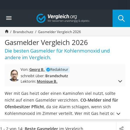
Die beliebtesten Vergleiche nach Kategorie
Vergleich
Baumarkt
Tresor feuerfest
Brandschutz
Gasmelder Vergleich 2026
Makita-Akku-Rasenmäher
Kappsäge
Gasmelder Vergleich 2026
Smartes Türschloss
Die besten Gasmelder für Kohlenmonoxid und
Akku-Rasentrimmer
andere im Vergleich.
Feuchtigkeitsmessgerät
Split-Klimaanlage 2 Innengeräte
Von:
Georg B.
Redakteur
Pelletofen
schreibt über:
Brandschutz
Bohrmaschine
Lektorin:
Monique B.
Tiefbrunnenpumpe
Fliesenschneider
Wer mit Gas heizt oder einen Kaminofen viel nutzt, sollte
Hochdruckreiniger
nicht auf einen Gasmelder verzichten.
CO-Melder sind für
Doppelschleifer
Ofenbesitzer Pflicht
, da sie Alarm schlagen, wenn sich
Überwachungskamera
Kohlenmonoxid im Zimmer verteilt. Wer mit Gas heizt oder
Benzinrasenmäher mit Elektrostart
kocht, sollte auf Melder achten, die bei der jeweiligen Gasart
Akku-Laubsauger
anschlagen (z. B. Butan- oder Erdgas).
Für optimale Sicherheit
1 - 2 von 14:
Beste Gasmelder
im Vergleich