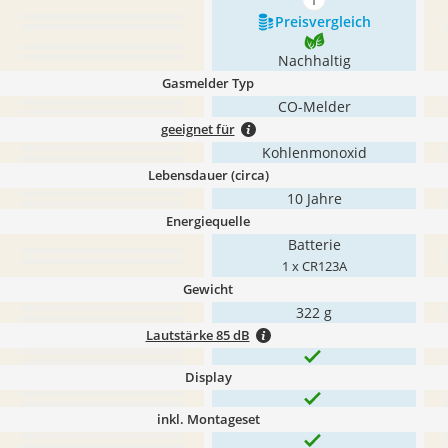
mehr anzeigen
Preis­vergleich
Nachhaltig
Gasmelder Typ
CO-Melder
geeignet für
Kohlenmonoxid
Lebensdauer (circa)
10 Jahre
Energiequelle
Batterie
1 x CR123A
Gewicht
‎322 g
Lautstärke 85 dB
Display
inkl. Montageset