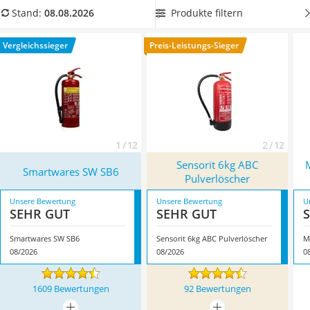
Löschdecke
Löschleistung
, um Brandherde möglichst schnell in den Griff
Produkte filtern
Stand:
08.08.2026
Multimeter
zu bekommen. Überzeugt hat uns hier im August 2026
Winterharte Palmen
besonders das Modell
Smartwares SW SB6
*
mit seinen
Vergleichssieger
Preis-Leistungs-Sieger
Gasdurchlauferhitzer
Eigenschaften.
Service
1 / 12
2 / 12
Sensorit 6kg ABC
Smartwares SW SB6
Pulverlöscher
Unsere Bewertung
Unsere Bewertung
U
SEHR GUT
SEHR GUT
Smartwares SW SB6
Sensorit 6kg ABC Pulverlöscher
M
08/2026
08/2026
0
1609 Bewertungen
92 Bewertungen