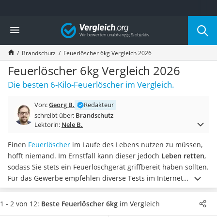
Die beliebtesten Vergleiche nach Kategorie
Vergleich
Baumarkt
Tresor feuerfest
Brandschutz
Feuerlöscher 6kg Vergleich 2026
Makita-Akku-Rasenmäher
Kappsäge
Feuerlöscher 6kg Vergleich 2026
Smartes Türschloss
Die besten 6-Kilo-Feuerlöscher im Vergleich.
Akku-Rasentrimmer
Feuchtigkeitsmessgerät
Von:
Georg B.
Redakteur
Split-Klimaanlage 2 Innengeräte
schreibt über:
Brandschutz
Pelletofen
Lektorin:
Nele B.
Bohrmaschine
Tiefbrunnenpumpe
Einen
Feuerlöscher
im Laufe des Lebens nutzen zu müssen,
Fliesenschneider
hofft niemand. Im Ernstfall kann dieser jedoch
Leben retten
,
Hochdruckreiniger
sodass Sie stets ein Feuerlöschgerät griffbereit haben sollten.
Doppelschleifer
Für das Gewerbe empfehlen diverse Tests im Internet
Überwachungskamera
mindestens eine Füllmenge von 6 kg bei Feuerlöschern.
Benzinrasenmäher mit Elektrostart
Wählen Sie jetzt aus unserer Produkttabelle einen
1 - 2 von 12:
Beste Feuerlöscher 6kg
im Vergleich
Akku-Laubsauger
Feuerlöscher mit 6 kg Füllmenge und besonders hoher