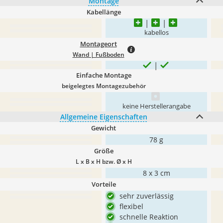
Montage
Kabellänge
kabellos
Montageort
Wand | Fußboden
Einfache Montage
beigelegtes Montagezubehör
keine Herstellerangabe
Allgemeine Eigenschaften
Gewicht
78 g
Größe
L x B x H bzw. Ø x H
8 x 3 cm
Vorteile
sehr zuverlässig
flexibel
schnelle Reaktion