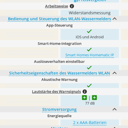
Arbeitsweise
Widerstandsmessung
Bedienung und Steuerung des WLAN-Wassermelders
App-Steuerung
iOS und Android
Smart-Home-Integration
Smart Homes Homematic IP
Auslöseverhalten einstellbar
Sicherheitseigenschaften des Wassermelders WLAN
Akustische Warnung
Lautstärke des Warnsignals
77 dB
Stromversorgung
Energiequelle
2 x AAA-Batterien