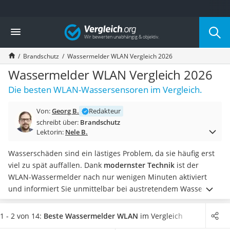
Die beliebtesten Vergleiche nach Kategorie
Vergleich
Baumarkt
Tresor feuerfest
Brandschutz
Wassermelder WLAN Vergleich 2026
Makita-Akku-Rasenmäher
Kappsäge
Wassermelder WLAN Vergleich 2026
Smartes Türschloss
Die besten WLAN-Wassersensoren im Vergleich.
Akku-Rasentrimmer
Feuchtigkeitsmessgerät
Von:
Georg B.
Redakteur
Split-Klimaanlage 2 Innengeräte
schreibt über:
Brandschutz
Pelletofen
Lektorin:
Nele B.
Bohrmaschine
Tiefbrunnenpumpe
Wasserschäden sind ein lästiges Problem, da sie häufig erst
Fliesenschneider
viel zu spät auffallen. Dank
modernster Technik
ist der
Hochdruckreiniger
WLAN-Wassermelder nach nur wenigen Minuten aktiviert
Doppelschleifer
und informiert Sie unmittelbar bei austretendem Wasser.
Überwachungskamera
Diverse Tests im Internet zeigen: Die Steuerung des Melders
Benzinrasenmäher mit Elektrostart
geht leicht von der Hand. Über Ihr WLAN-Netz ist eine
1 - 2 von 14:
Beste Wassermelder WLAN
im Vergleich
Akku-Laubsauger
unkomplizierte Verbindung
mit Ihrem
"Smart-Home-System"