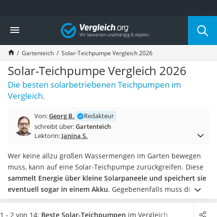
Die beliebtesten Vergleiche nach Kategorie
Vergleich
Baumarkt
Tresor feuerfest
Gartenteich
Solar-Teichpumpe Vergleich 2026
Makita-Akku-Rasenmäher
Kappsäge
Solar-Teichpumpe Vergleich 2026
Smartes Türschloss
Die besten solarbetriebenen Teichpumpen im
Akku-Rasentrimmer
Vergleich.
Feuchtigkeitsmessgerät
Split-Klimaanlage 2 Innengeräte
Von:
Georg B.
Redakteur
Pelletofen
schreibt über:
Gartenteich
Bohrmaschine
Lektorin:
Janina S.
Tiefbrunnenpumpe
Fliesenschneider
Wer keine allzu großen Wassermengen im Garten bewegen
Hochdruckreiniger
muss, kann auf eine Solar-Teichpumpe zurückgreifen. Diese
Doppelschleifer
sammelt Energie über kleine Solarpaneele und speichert sie
Überwachungskamera
eventuell sogar in einem Akku
. Gegebenenfalls muss dieser
Benzinrasenmäher mit Elektrostart
Akku auch noch hinzugekauft werden. Eine weitere
Akku-Laubsauger
Stromversorgung ist nicht notwendig.
Wählen Sie in unserer
1 - 2 von 14:
Beste Solar-Teichpumpen
im Vergleich