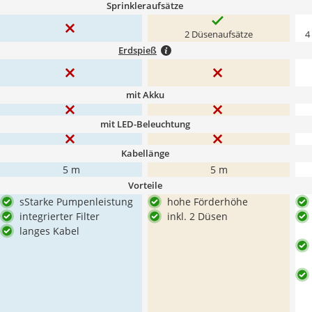
Sprinkleraufsätze
2 Düsenaufsätze
4
Erdspieß
mit Akku
mit LED-Beleuchtung
Kabellänge
5 m
5 m
Vorteile
sStarke Pumpenleistung
hohe Förderhöhe
integrierter Filter
inkl. 2 Düsen
langes Kabel