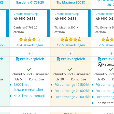
Tip Extrema
KS
Gardena 01768-20
Tip Maxima 300 IX
301
Unsere Bewertung
Unsere Bewertung
Unsere Bewer
SEHR GUT
SEHR GUT
SEHR G
Gardena 01768-20
Tip Maxima 300 IX
08/2026
07/2026
08/2026
en
454 Bewertungen
1255 Bewertungen
255 Bewe
nzeigen
mehr anzeigen
mehr anzeigen
m
ch
Preis­vergleich
Preis­vergleich
Preis­v
Raten
Schmutz- und Klarwasser
Schmutz- und Klarwasser
Schmutz- und
ße
bis 5 mm Korngröße
bis 30 mm Korngröße
bis 45 mm 
•
•
•
5.900 l mit
Fördermenge 10.500 l/h
Fördermenge
•
•
Schwimmerschalter
Fördermenge 24.000 l/h
Fördermenge
•
•
•
6.100 l mit Automatik
Fördermenge 20.000 l/h
Fördermenge
•
und weitere