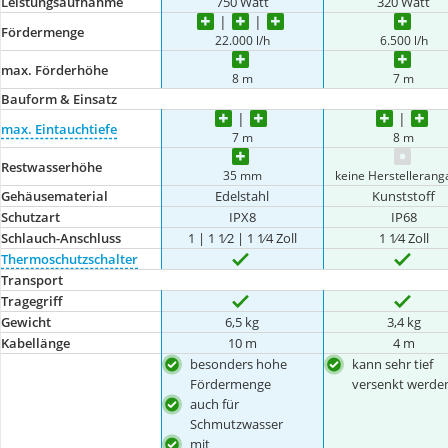
Leistungsaufnahme
750 Watt
320 Watt
Fördermenge
22.000 l/h
6.500 l/h
max. Förderhöhe
8 m
7 m
Bauform & Einsatz
max. Eintauchtiefe
7 m
8 m
Restwasserhöhe
35 mm
keine Herstelleran
Gehäusematerial
Edelstahl
Kunststoff
Schutzart
IPX8
IP68
Schlauch-Anschluss
1 | 1 1⁄2 | 1 1⁄4 Zoll
1 1⁄4 Zoll
Thermoschutzschalter
Transport
Tragegriff
Gewicht
6,5 kg
3,4 kg
Kabellänge
10 m
4 m
besonders hohe
kann sehr tief
Fördermenge
versenkt werde
auch für
Schmutzwasser
mit