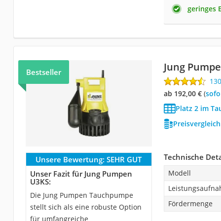
geringes 
Jung Pumpe
Bestseller
13
ab 192,00 €
(
Sof
Platz 2 im T
Preisvergleic
Technische Deta
Unsere Bewertung:
SEHR GUT
Modell
Unser Fazit für Jung Pumpen
U3KS:
Leistungsaufn
Die Jung Pumpen Tauchpumpe
Fördermenge
stellt sich als eine robuste Option
für umfangreiche