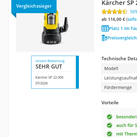
Kärcher SP 
Vergleichssieger
50
ab 116,00 €
(
Sof
Platz 1 im T
Preisvergleic
Technische Deta
Unsere Bewertung
SEHR GUT
Modell
Kärcher SP 22.000
Leistungsaufn
07/2026
Fördermenge
Vorteile
besonder
auch für
mit Therm