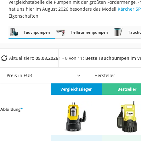
Vergleichstabelle die Pumpen mit der größten Fördermenge, -
Fliesenschneider
hat uns hier im August 2026 besonders das Modell
Kärcher SP
Hochdruckreinige
Eigenschaften.
Doppelschleifer
Tauchpumpen
Tiefbrunnenpumpen
Tauch
Überwachungska
Benzinrasenmäher 
Akku-Laubsauger
Aktualisiert:
05.08.2026
1 - 8 von 11:
Beste Tauchpumpen
im Ve
Löschdecke
Multimeter
Preis in EUR
Hersteller
Winterharte Palm
Vergleichssieger
Bestseller
Gasdurchlauferhit
Service
Abbildung
*