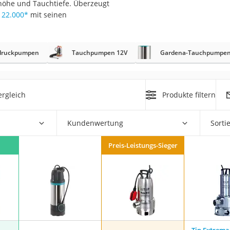
höhe und Tauchtiefe. Überzeugt
 22.000
*
mit seinen
r
druckpumpen
Tauchpumpen 12V
Gardena-Tauchpumpe
mera
mit Elektrostart
rgleich
Produkte filtern
Kundenwertung
Sorti
en
Preis-Leistungs-Sieger
zer