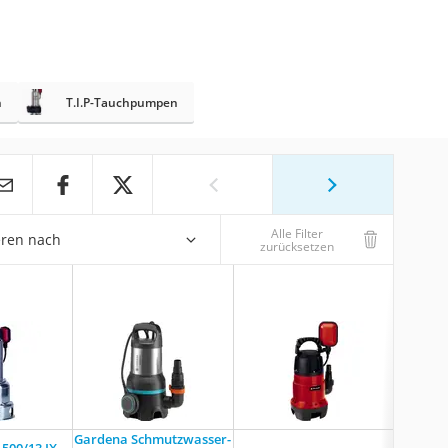
n
T.I.P-Tauchpumpen
Alle Filter
eren nach
zurücksetzen
Gardena Schmutzwasser-