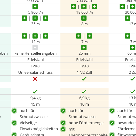
900 Watt
700 Watt
1.800 
5.900 l/h
18.000 l/h
30.000
35 m
8 m
13 
12 m
7 m
7 
gaben
keine Herstellerangaben
25 mm
65 
Edelstahl
Edelstahl
Edels
IPX8
IPX8
IPX
Universalanschluss
1 1⁄2 Zoll
2 Zo
9,4 kg
6,9 kg
13 
15 m
10 m
10 
auch für
auch für
auch für
n
Schmutzwasser
Schmutzwasser
Schmutzw
Vielseitge
hohe Fördermenge
besonder
Einsatzmöglichkeiten
Förderme
mit
Geräuscharm
für warme
Thermoschutzschalte