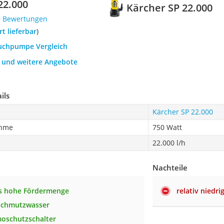
22.000
Kärcher SP 22.000
9 Bewertungen
ort lieferbar
)
auchpumpe Vergleich
h und weitere Angebote
ils
Kärcher SP 22.000
ahme
750 Watt
22.000 l/h
Nachteile
s hohe Fördermenge
relativ niedr
 Schmutzwasser
oschutzschalter