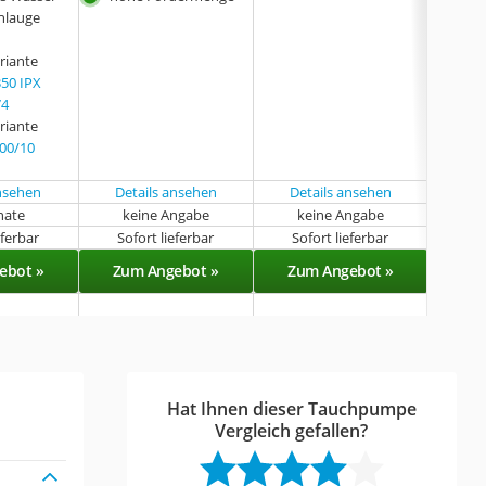
hlauge
r
ger
riante
50 IPX
74
riante
00/10
ansehen
Details ansehen
Details ansehen
nate
keine Angabe
keine Angabe
k
eferbar
Sofort lieferbar
Sofort lieferbar
Demnä
ebot »
Zum Angebot »
Zum Angebot »
Zu
Hat Ihnen dieser Tauchpumpe
Vergleich gefallen?