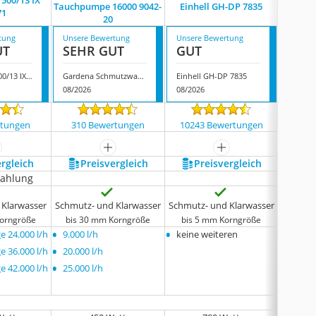
 500/13 IX
Tauchpumpe 16000 9042-
Einhell GH-DP 7835
Ma
71
20
tung
Unsere Bewertung
Unsere Bewertung
Unsere
UT
SEHR GUT
GUT
GUT
Tip Extrema 500/13 IX 30171
Gardena Schmutzwasser-Tauchpumpe 16000 9042-20
Einhell GH-DP 7835
Makita
08/2026
08/2026
08/202
rtungen
310 Bewertungen
10243 Bewertungen
448
ehr anzeigen
mehr anzeigen
mehr anzeigen
ergleich
Preis­vergleich
Preis­vergleich
P
zahlung
 Klarwasser
Schmutz- und Klarwasser
Schmutz- und Klarwasser
Schmutz
Korngröße
bis 30 mm Korngröße
bis 5 mm Korngröße
bis 3
•
•
•
 24.000 l/h
9.000 l/h
keine weiteren
keine
•
 36.000 l/h
20.000 l/h
•
 42.000 l/h
25.000 l/h