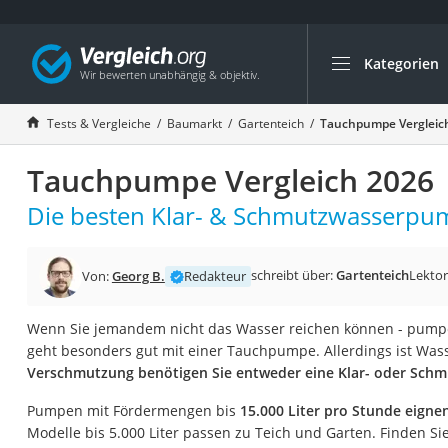
Kategorien
Die beliebtesten V
Baumarkt
Tests & Vergleiche
Baumarkt
Gartenteich
Tauchpumpe Vergleic
Tresor feuerfest
Tauchpumpe Vergleich 2026
Makita-Akku-Rase
Kappsäge
Die besten Klar- & Schmutzwasserpum
Smartes Türschlos
Akku-Rasentrimm
schreibt über:
Gartenteich
Lektor
Von:
Georg B.
Redakteur
Feuchtigkeitsmess
Wenn Sie jemandem nicht das Wasser reichen können - pumpe
Split-Klimaanlage 
geht besonders gut mit einer Tauchpumpe. Allerdings ist Wass
Pelletofen
Verschmutzung benötigen Sie entweder eine Klar- oder Sch
Bohrmaschine
Pumpen mit Fördermengen bis
15.000 Liter pro Stunde eigne
Tiefbrunnenpump
Modelle bis 5.000 Liter passen zu Teich und Garten. Finden Si