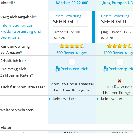
Modell
*
Kärcher SP 22.000
Jung Pumpen U3
Unsere Bewertung
Unsere Bewertung
Vergleichsergebnis
*
SEHR GUT
SEHR GUT
Informationen zur
Produktsortierung und
Kärcher SP 22.000
Jung Pumpen U3KS
Bewertung
07/2026
07/2026
Kundenwertung
*
bei Amazon
509 Bewertungen
1300 Bewertung
Erhältlich bei
*
mehr anzeigen
mehr a
Preis­vergleich
Preis­verglei
Preis­vergleich
Zahlbar in Raten
*
Schmutz- und Klarwasser
nur Klarwasser
auch für Schmutzwasser
bis 30 mm Korngröße
bis 5 mm Korngrö
•
•
keine weiteren
keine weiteren
weitere Varianten
Motor