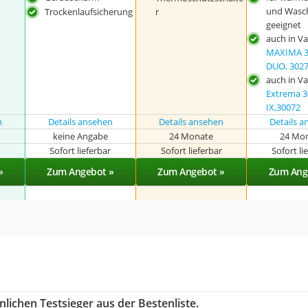
und Wasc
Trockenlaufsicherung
r
geeignet
auch in Va
MAXIMA 3
DUO, 302
auch in Va
Extrema 3
IX,30072
n
Details ansehen
Details ansehen
Details 
keine Angabe
24 Monate
24 Mo
r
Sofort lieferbar
Sofort lieferbar
Sofort li
»
Zum Angebot »
Zum Angebot »
Zum Ang
lichen Testsieger aus der Bestenliste.