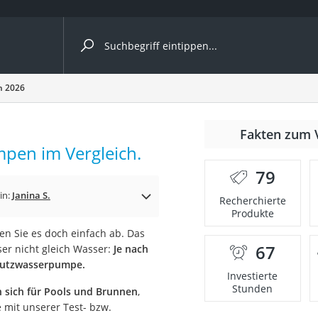
ergleiche nach Kategorie
h 2026
nmäher
Fakten zum 
pen im Vergleich.
s
79
er
in:
Janina S.
Recherchierte
Produkte
gerät
n Sie es doch einfach ab. Das
2 Innengeräte
67
er nicht gleich Wasser:
Je nach
mutzwasserpumpe.
Investierte
Stunden
n sich für Pools und Brunnen
,
e
e mit unserer Test- bzw.