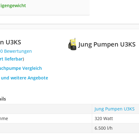
Eigengewicht
n U3KS
Jung Pumpen U3KS
00 Bewertungen
ort lieferbar
)
auchpumpe Vergleich
h und weitere Angebote
ils
Jung Pumpen U3KS
ahme
320 Watt
6.500 l/h