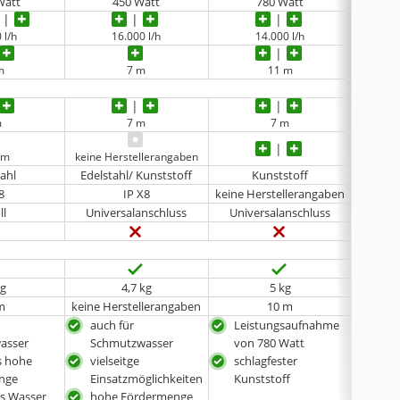
Watt
450 Watt
780 Watt
 l/h
16.000 l/h
14.000 l/h
m
7 m
11 m
m
7 m
7 m
mm
keine Herstellerangaben
keine 
tahl
Edelstahl/ Kunststoff
Kunststoff
8
IP X8
keine Herstellerangaben
ll
Universalanschluss
Universalanschluss
kg
4,7 kg
5 kg
m
keine Herstellerangaben
10 m
auch für
Leistungsaufnahme
auch
asser
Schmutzwasser
von 780 Watt
Sch
s hohe
vielseitge
schlagfester
gee
nge
Einsatzmöglichkeiten
Kunststoff
mit
s Wasser
hohe Fördermenge
The