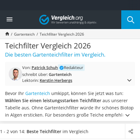
Die beliebtesten Vergleiche nach Kategorie
Vergleich
Baumarkt
Tresor feuerfest
Gartenteich
Teichfilter Vergleich 2026
Makita-Akku-Rasenmäher
Kappsäge
Teichfilter Vergleich 2026
Smartes Türschloss
Die besten Gartenteichfilter im Vergleich.
Akku-Rasentrimmer
Feuchtigkeitsmessgerät
Von:
Patrick Schuh
Redakteur
Split-Klimaanlage 2 Innengeräte
schreibt über:
Gartenteich
Pelletofen
Lektorin:
Kerstin Herbergs
Bohrmaschine
Tiefbrunnenpumpe
Bevor Ihr
Gartenteich
umkippt, können Sie jetzt was tun:
Fliesenschneider
Wählen Sie einen leistungsstarken Teichfilter
aus unserer
Hochdruckreiniger
Tabelle aus. Ohne Gartenteichfilter würde Ihr schönes Biotop
Doppelschleifer
in Algen ersticken. Für besonders große Teiche empfehlen
Überwachungskamera
wir Ihnen, Filter mit hoher Wattleistung zu wählen.
Beachten
Benzinrasenmäher mit Elektrostart
Sie auch die maximale Förderhöhe
: Ist Ihr Teich tiefer als 2
1 - 2 von 14:
Beste Teichfilter
im Vergleich
Akku-Laubsauger
Meter und Ihr Filter schafft nur bis zu 2 Meter, dann besteht