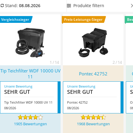
Löschdecke
das Gerät Ihren Test nicht. Überzeugt hat uns hier im August
Produkte filtern
Stand:
08.08.2026
Multimeter
2026 besonders das Modell
Tip Teichfilter WDF 10000 UV 11
*
Winterharte Palmen
mit seinen Eigenschaften.
Vergleichssieger
Preis-Leistungs-Sieger
Bes
Gasdurchlauferhitzer
Service
1 / 14
2 / 14
Tip Teichfilter WDF 10000 UV
Pontec 42752
11
Unsere Bewertung
Unsere Bewertung
U
SEHR GUT
SEHR GUT
Tip Teichfilter WDF 10000 UV 11
Pontec 42752
O
08/2026
08/2026
0
1905 Bewertungen
1968 Bewertungen