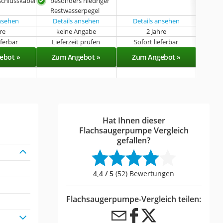
schlusskabel
besonders niedriger
zu 
Restwasserpegel
ansehen
Details ansehen
Details ansehen
Det
hre
keine Angabe
2 Jahre
k
eferbar
Lieferzeit prüfen
Sofort lieferbar
Sof
ebot »
Zum Angebot »
Zum Angebot »
Zu
Hat Ihnen dieser
Flachsaugerpumpe Vergleich
gefallen?
4,4 / 5
(52) Bewertungen
Flachsaugerpumpe-Vergleich teilen: