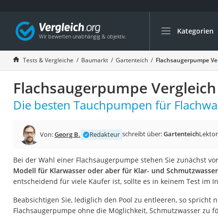
Kategorien
Die beliebtesten V
Baumarkt
Tests & Vergleiche
Baumarkt
Gartenteich
Flachsaugerpumpe Ver
Tresor feuerfest
Flachsaugerpumpe Vergleich
Makita-Akku-Rase
Kappsäge
Die besten Tauchpumpen für Flachwas
Smartes Türschlos
Akku-Rasentrimm
schreibt über:
Gartenteich
Lektor
Von:
Georg B.
Redakteur
Feuchtigkeitsmess
Bei der Wahl einer Flachsaugerpumpe stehen Sie zunächst vor
Split-Klimaanlage 
Modell für Klarwasser oder aber für Klar- und Schmutzwasser
Pelletofen
entscheidend für viele Käufer ist, sollte es in keinem Test im I
Bohrmaschine
Beabsichtigen Sie, lediglich den Pool zu entleeren, so spricht 
Tiefbrunnenpump
Flachsaugerpumpe ohne die Möglichkeit, Schmutzwasser zu fö