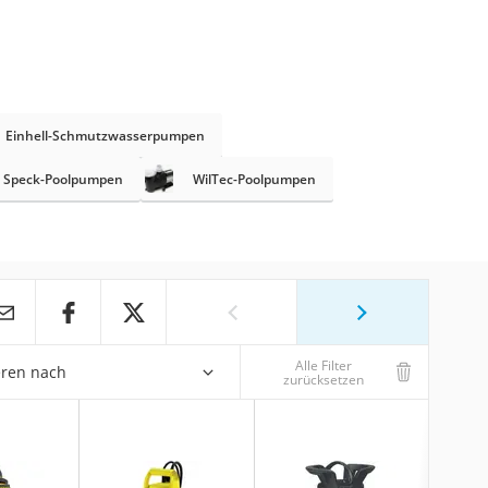
Einhell-Schmutzwasserpumpen
Speck-Poolpumpen
WilTec-Poolpumpen
Alle Filter
eren nach
zurücksetzen