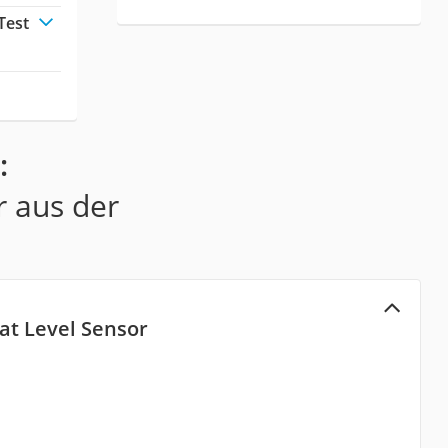
Test
:
r aus der
lat Level Sensor