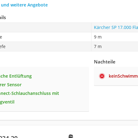
h und weitere Angebote
ils
Kärcher SP 17.000 Fla
e
9 m
efe
7 m
Nachteile
che Entlüftung
keinSchwimme
arer Sensor
nect-Schlauchanschluss mit
gventil