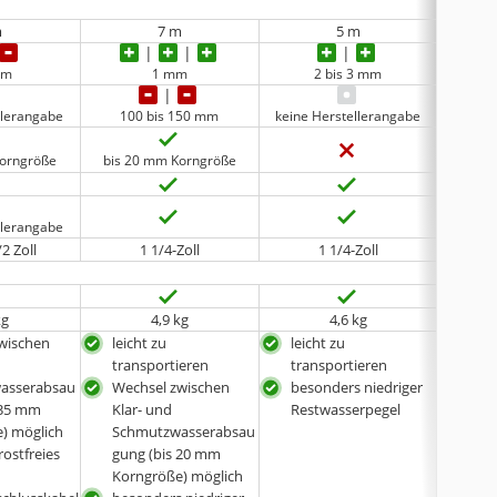
m
7 m
5 m
mm
1 mm
2 bis 3 mm
llerangabe
100 bis 150 mm
keine Herstellerangabe
keine 
Korngröße
bis 20 mm Korngröße
llerangabe
/2 Zoll
1 1/4-Zoll
1 1/4-Zoll
Univ
kg
4,9 kg
4,6 kg
wischen
leicht zu
leicht zu
leic
transportieren
transportieren
tran
asserabsau
Wechsel zwischen
besonders niedriger
aus
 35 mm
Klar- und
Restwasserpegel
Kun
) möglich
Schmutzwasserabsau
lang
rostfreies
gung (bis 20 mm
Rei
Korngröße) möglich
Fla