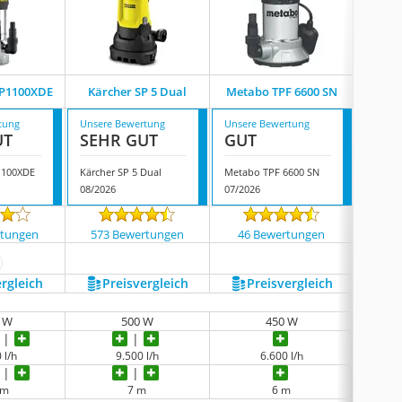
UP1100XDE
Kärcher SP 5 Dual
Metabo TPF 6600 SN
Einh
tung
Unsere Bewertung
Unsere Bewertung
Unsere
UT
SEHR GUT
GUT
GUT
1100XDE
Kärcher SP 5 Dual
Metabo TPF 6600 SN
Einhell
08/2026
07/2026
08/202
rtungen
573 Bewertungen
46 Bewertungen
104
ehr anzeigen
ergleich
Preis­vergleich
Preis­vergleich
P
0 W
500 W
450 W
 l/h
9.500 l/h
6.600 l/h
 m
7 m
6 m