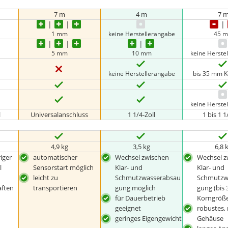
7 m
4 m
7 
1 mm
keine Herstellerangabe
45 
5 mm
10 mm
keine Herste
keine Herstellerangabe
bis 35 mm 
keine Herste
l
Universalanschluss
1 1/4-Zoll
1 bis 1 1
4,9 kg
3,5 kg
6,8 
iger
automatischer
Wechsel zwischen
Wechsel z
l
Sensorstart möglich
Klar- und
Klar- und
leicht zu
Schmutzwasserabsau
Schmutzw
aften
transportieren
gung möglich
gung (bis
für Dauerbetrieb
Korngröße
geeignet
robustes, 
geringes Eigengewicht
Gehäuse