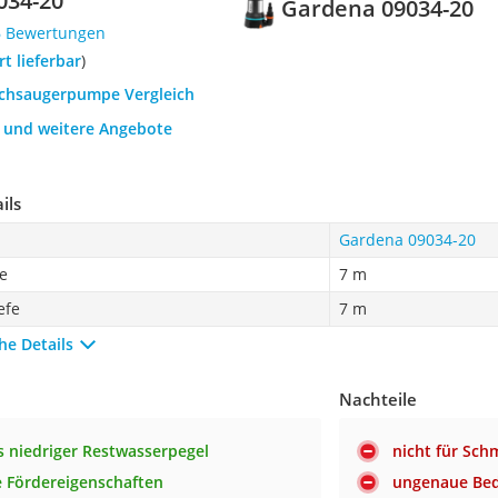
034-20
Gardena ‎09034-20
6 Bewertungen
ort lieferbar
)
lachsaugerpumpe Vergleich
h und weitere Angebote
ils
Gardena ‎09034-20
e
7 m
efe
7 m
he Details
Nachteile
 niedriger Restwasserpegel
nicht für Sch
e Fördereigenschaften
ungenaue Bed