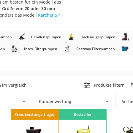
ch am besten für ein Modell aus
er Größe von 20 oder 30 mm
r
sonders das Modell
Kärcher SP
mera
pumpen
Handlenzpumpen
Flachsaugerpumpen
mit Elektrostart
pen
Intex-Filterpumpen
Bestway-Filterpumpen
en
n
im Vergleich
Produkte filtern
zer
Kundenwertung
Sorti
Preis-Leistungs-Sieger
Bestseller