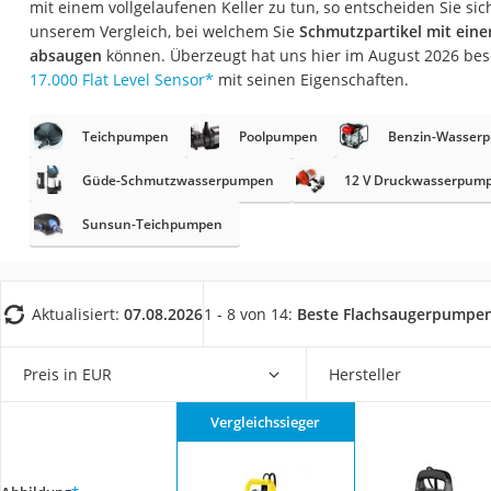
mit einem vollgelaufenen Keller zu tun, so entscheiden Sie si
Fliesenschneider
unserem Vergleich, bei welchem Sie
Schmutzpartikel mit ein
Hochdruckreinige
absaugen
können. Überzeugt hat uns hier im August 2026 be
17.000 Flat Level Sensor
*
mit seinen Eigenschaften.
Doppelschleifer
Überwachungska
Teichpumpen
Poolpumpen
Benzin-Wasser
Benzinrasenmäher 
Güde-Schmutzwasserpumpen
12 V Druckwasserpum
Akku-Laubsauger
Sunsun-Teichpumpen
Löschdecke
Multimeter
Winterharte Palm
Aktualisiert:
07.08.2026
1 - 8 von 14:
Beste Flachsaugerpumpe
Gasdurchlauferhit
Service
Preis in EUR
Hersteller
Vergleichssieger