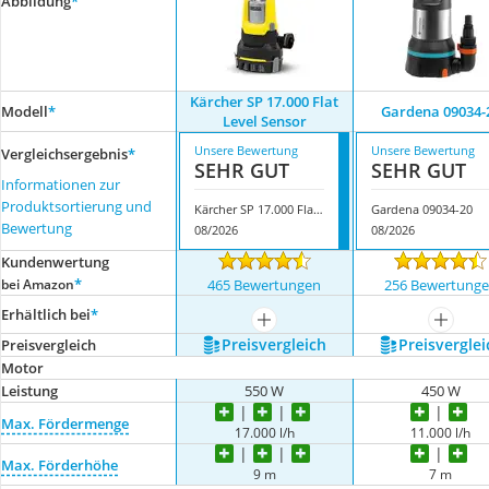
Abbildung
*
Kärcher SP 17.000 Flat
Modell
*
Gardena ‎09034-
Level Sensor
Unsere Bewertung
Unsere Bewertung
Vergleichsergebnis
*
SEHR GUT
SEHR GUT
Informationen zur
Produktsortierung und
Kärcher SP 17.000 Flat Level Sensor
Gardena ‎09034-20
Bewertung
08/2026
08/2026
Kundenwertung
*
bei Amazon
465 Bewertungen
256 Bewertung
Erhältlich bei
*
mehr anzeigen
mehr a
Preis­vergleich
Preis­verglei
Preis­vergleich
Motor
Leistung
550 W
450 W
Max. Fördermenge
17.000 l/h
11.000 l/h
Max. Förderhöhe
9 m
7 m