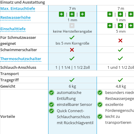
Einsatz und Ausstattung
Max. Eintauchtiefe
7 m
7 m
Restwasserhöhe
1 mm
1 mm
Einschalttiefe
keine Herstellerangabe
5 mm
Für Schmutzwasser
bis 5 mm Korngröße
geeignet
Schwimmerschalter
Thermoschutzschalter
Schlauch-Anschluss
1 | 1 1/4 | 1 1/2 Zoll
1 und 1 1/2 Zol
Transport
Tragegriff
Gewicht
6 kg
4,8 kg
automatische
besonders niedr
Entlüftung
Restwasserpege
einstellbarer Sensor
exzellente
Fördereigensch
Quick Connect-
Vorteile
leicht zu
Schlauchanschluss
transportieren
mit Rückschlagventil