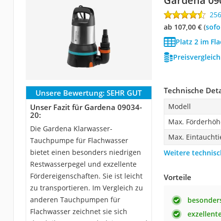
Gardena ‎09
25
ab 107,00 €
(
Sof
Platz 2 im F
Preisvergleic
Technische Deta
Unsere Bewertung:
SEHR GUT
Modell
Unser Fazit für Gardena ‎09034-
20:
Max. Förderhöh
Die Gardena Klarwasser-
Max. Eintauchti
Tauchpumpe für Flachwasser
bietet einen besonders niedrigen
Weitere technisc
Restwasserpegel und exzellente
Fördereigenschaften. Sie ist leicht
Vorteile
zu transportieren. Im Vergleich zu
anderen Tauchpumpen für
besonders
Flachwasser zeichnet sie sich
exzellent