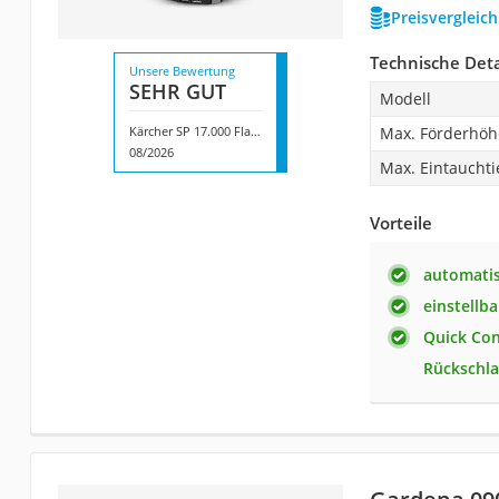
Preisvergleic
Technische Deta
Unsere Bewertung
SEHR GUT
Modell
Kärcher SP 17.000 Flat Level Sensor
Max. Förderhöh
08/2026
Max. Eintauchti
Vorteile
automatis
einstellb
Quick Con
Rückschla