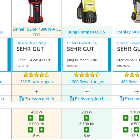
Einhell GE-SP 4390 N-A LL
20
Jung Pumpen U3KS
Stanley SX
ECO
Unsere Bewertung
Unsere Bewertung
Unsere Bewer
SEHR GUT
SEHR GUT
SEHR G
Einhell GE-SP 4390 N-A LL ECO
Jung Pumpen U3KS
Stanley SXUP
07/2026
08/2026
08/2026
en
522 Bewertungen
1300 Bewertungen
483 Bewe
nzeigen
mehr anzeigen
mehr anzeigen
m
ch
Preis­vergleich
Preis­vergleich
Preis­v
430 W
200 W
1.10
9.000 l/h
6.500 l/h
16.500
8 m
6 m
10,5