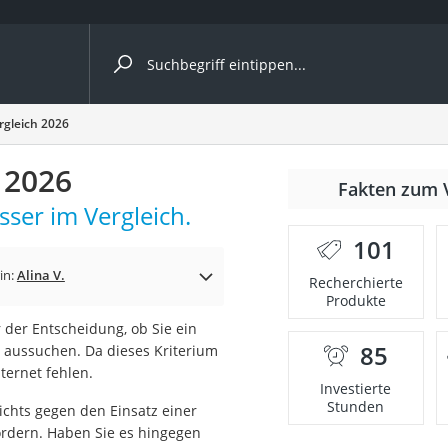
ergleiche nach Kategorie
gleich 2026
 2026
nmäher
Fakten zum 
ser im Vergleich.
s
101
er
in:
Alina V.
Recherchierte
Produkte
gerät
 der Entscheidung, ob Sie ein
2 Innengeräte
85
aussuchen. Da dieses Kriterium
nternet fehlen.
Investierte
Stunden
nichts gegen den Einsatz einer
e
rdern. Haben Sie es hingegen