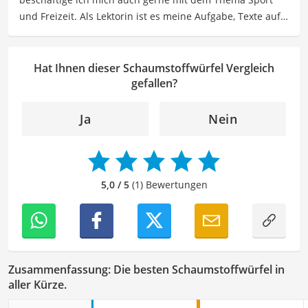
und Freizeit. Als Lektorin ist es meine Aufgabe, Texte auf
ihre inhaltliche Richtigkeit, sprachliche Präzision und
Lesbarkeit zu überprüfen. Mein Ziel ist es, unseren
Autoren dabei zu helfen, ihre Botschaften klar und
Hat Ihnen dieser Schaumstoffwürfel Vergleich
effektiv zu kommunizieren. Durch meine Leidenschaft für
gefallen?
das geschriebene Wort und meine breitgefächerten
Interessen, bringe ich frische Perspektiven sowie neue
Ja
Nein
Ideen in den Lektoratsprozess ein, um sicherzustellen,
dass die Texte sowohl qualitativ hochwertig als auch
ansprechend sind.
5,0 / 5
(1) Bewertungen
Zusammenfassung: Die besten Schaumstoffwürfel in
aller Kürze.