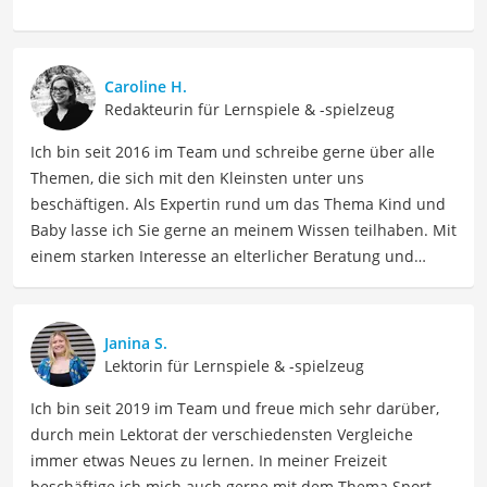
Caroline H.
Redakteurin für Lernspiele & -spielzeug
Ich bin seit 2016 im Team und schreibe gerne über alle
Themen, die sich mit den Kleinsten unter uns
beschäftigen. Als Expertin rund um das Thema Kind und
Baby lasse ich Sie gerne an meinem Wissen teilhaben. Mit
einem starken Interesse an elterlicher Beratung und
Erziehung biete ich so informative wie auch einfühlsame
Texte für Eltern sowie Betreuer. Meine Beiträge
behandeln Themen wie Kindergesundheit, Ernährung,
Janina S.
Entwicklungsmilestones sowie Elternschaft, um Eltern
Lektorin für Lernspiele & -spielzeug
dabei zu unterstützen, ihre Kinder optimal zu
Ich bin seit 2019 im Team und freue mich sehr darüber,
unterstützen und zu fördern.
durch mein Lektorat der verschiedensten Vergleiche
Der Schaumstoffwürfel-Vergleich ist aus unserer Sicht
immer etwas Neues zu lernen. In meiner Freizeit
besonders empfehlenswert für
Spielefans
und
Kinder
.
beschäftige ich mich auch gerne mit dem Thema Sport