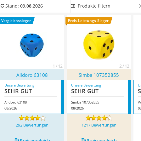
Barfußschuhe Kinder
abgerundete Ecken hat,
damit er sich leichter würfeln,
Produkte filtern
Stand:
09.08.2026
Kinderfahrradhelm
werfen und bewegen lässt. Überzeugt hat uns hier im August
Kinder-Mikroskop
2026 besonders das Modell
Alldoro 63108
*
mit seinen
Vergleichssieger
Preis-Leistungs-Sieger
Ferngesteuerter Hubschrauber
Eigenschaften.
Service
1 / 12
2 / 12
Alldoro 63108
Simba 107352855
Unsere Bewertung
Unsere Bewertung
U
SEHR GUT
SEHR GUT
Alldoro 63108
Simba 107352855
V
08/2026
08/2026
0
292 Bewertungen
1217 Bewertungen
Preis­vergleich
Preis­vergleich