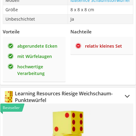
Modell
Ibasenice Schaumstoffwürfel
Größe
8 x 8 x 8 cm
Unbeschichtet
Ja
Vorteile
Nachteile
abgerundete Ecken
relativ kleines Set
mit Würfelaugen
hochwertige
Verarbeitung
Learning Resources Riesige Weichschaum-
Punktewürfel
Bestseller