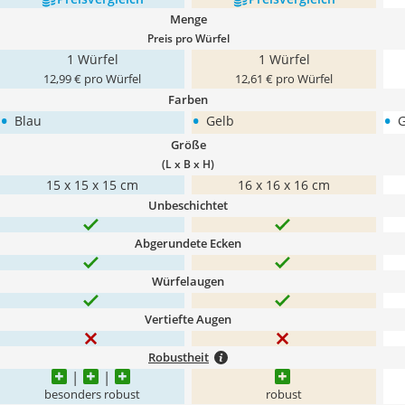
Menge
Preis pro Würfel
1 Würfel
1 Würfel
12,99 € pro Würfel
12,61 € pro Würfel
Farben
•
•
•
Blau
Gelb
G
Größe
(L x B x H)
15 x 15 x 15 cm
16 x 16 x 16 cm
Unbeschichtet
Abgerundete Ecken
Würfelaugen
Vertiefte Augen
Robustheit
besonders robust
robust