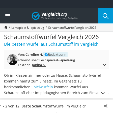
Die beliebtesten Vergleiche nach Kategorie
Vergleich
Kind & Baby
Babyphone mit 2 Kameras
Lernspiele & -spielzeug
Schaumstoffwürfel Vergleich 2026
Walkie-Talkie Kinder
Kindermatratzen
Schaumstoffwürfel Vergleich 2026
Babywippe
Die besten Würfel aus Schaumstoff im Vergleich.
Rollschuhe für Kinder
Tischkicker
Von:
Caroline H.
Redakteurin
Laufrad
schreibt über:
Lernspiele & -spielzeug
Kinderschubkarre
Lektorin:
Janina S.
Babyschlafsack
Kinderuhr
Ob im Klassenzimmer oder zu Hause: Schaumstoffwürfel
Babyphone
kommen häufig zum Einsatz. Im Gegensatz zu
Treppenschutzgitter
herkömmlichen
Spielwürfeln
kommen Würfel aus
Kindersitz ab 4 Jahren
Schaumstoff eher im pädagogischen Bereich zum Einsatz, wie
Kinderroller 3 Räder
diverse Tests im Internet zeigen. So können auch
Wurfspiele
Ferngesteuertes Auto
damit gespielt werden.
Wählen Sie jetzt einen
1 - 2 von 12:
Beste Schaumstoffwürfel
im Vergleich
Kindersitz 15–36 kg
Schaumstoffwürfel aus unserer Vergleichstabelle, der