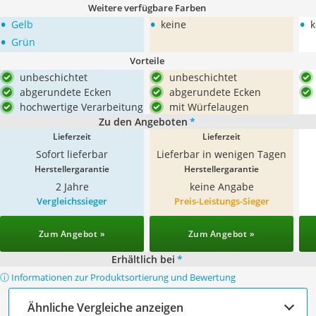
Weitere verfügbare Farben
•
•
•
Gelb
keine
k
•
Grün
Vorteile
unbeschichtet
unbeschichtet
abgerundete Ecken
abgerundete Ecken
hochwertige Verarbeitung
mit Würfelaugen
Zu den Angeboten
*
Lieferzeit
Lieferzeit
Sofort lieferbar
Lieferbar in wenigen Tagen
Herstellergarantie
Herstellergarantie
2 Jahre
keine Angabe
Vergleichssieger
Preis-Leistungs-Sieger
Zum Angebot »
Zum Angebot »
Erhältlich bei
*
ⓘ Informationen zur Produktsortierung und Bewertung
Ähnliche Vergleiche anzeigen