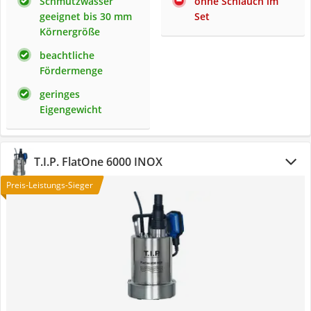
Schmutzwasser
ohne Schlauch im
geeignet bis 30 mm
Set
Körnergröße
beachtliche
Fördermenge
geringes
Eigengewicht
T.I.P. FlatOne 6000 INOX
Preis-Leistungs-Sieger