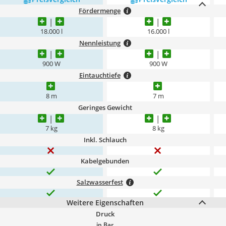
Fördermenge
18.000 l
16.000 l
Nennleistung
900 W
900 W
Eintauchtiefe
8 m
7 m
Geringes Gewicht
7 kg
8 kg
Inkl. Schlauch
Kabelgebunden
Salzwasserfest
Weitere Eigenschaften
Druck
in Bar