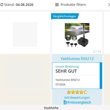
Löschdecke
Fontäne nach Wunsch und Vorliebe ändern zu können.
Produkte filtern
Stand:
04.08.2026
Multimeter
Überzeugt hat uns hier im August 2026 besonders das
Winterharte Palmen
Modell
Yaobluesea E00212
*
mit seinen Eigenschaften.
Vergleichssieger
Gasdurchlauferhitzer
Service
2 / 14
Yaobluesea E00212
Unsere Bewertung
SEHR GUT
Yaobluesea E00212
07/2026
643 Bewertungen
Preis­vergleich
Stabhöhe