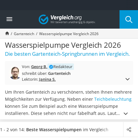
Die beliebtesten Vergleiche nach Kategorie
Vergleich
Baumarkt
Tresor feuerfest
Gartenteich
Wasserspielpumpe Vergleich 2026
Makita-Akku-Rasenmäher
Kappsäge
Wasserspielpumpe Vergleich 2026
Smartes Türschloss
Die besten Gartenteich-Springbrunnen im Vergleich.
Akku-Rasentrimmer
Feuchtigkeitsmessgerät
Von:
Georg B.
Redakteur
Split-Klimaanlage 2 Innengeräte
schreibt über:
Gartenteich
Pelletofen
Lektorin:
Janina S.
Bohrmaschine
Tiefbrunnenpumpe
Um Ihren Gartenteich zu verschönern, stehen Ihnen mehrere
Fliesenschneider
Möglichkeiten zur Verfügung. Neben einer
Teichbeleuchtung
Hochdruckreiniger
können Sie zum Beispiel auch eine Wasserspielpumpe
Doppelschleifer
installieren. Diese sehen nicht nur fabelhaft aus. Laut
Überwachungskamera
gängigen Online-Tests
halten sie auch das Wasser rein und
Benzinrasenmäher mit Elektrostart
sauber
.
Wählen Sie jetzt aus unserer Vergleichstabelle
eine
1 - 2 von 14:
Beste Wasserspielpumpen
im Vergleich
Akku-Laubsauger
Wasserspielpumpe mit mehreren Aufsätzen
, um die Art der