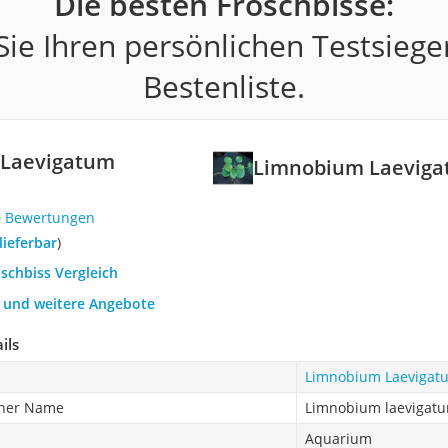
Die besten Froschbisse:
ie Ihren persönlichen Testsiege
Bestenliste.
Laevigatum
Limnobium Laeviga
0 Bewertungen
 lieferbar
)
oschbiss Vergleich
h und weitere Angebote
ils
Limnobium Laevigatu
cher Name
Limnobium laevigat
Aquarium