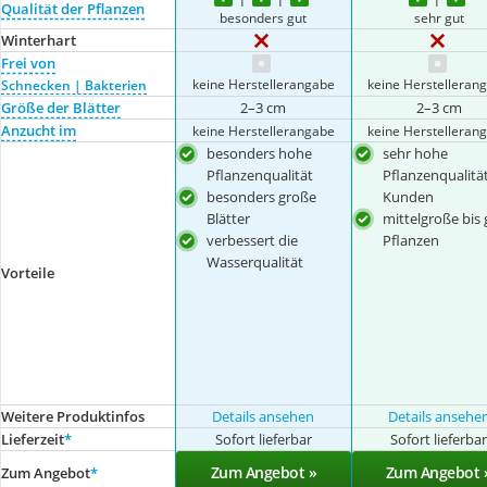
Qualität der Pflanzen
besonders gut
sehr gut
Winterhart
Frei von
keine Herstellerangabe
keine Herstelleran
Schnecken | Bakterien
Größe der Blätter
2–3 cm
2–3 cm
Anzucht im
keine Herstellerangabe
keine Herstelleran
besonders hohe
sehr hohe
Pflanzenqualität
Pflanzenqualität
besonders große
Kunden
Blätter
mittelgroße bis
verbessert die
Pflanzen
Wasserqualität
Vorteile
Weitere Produktinfos
Details ansehen
Details ansehe
Lieferzeit
*
Sofort lieferbar
Sofort lieferba
Zum Angebot »
Zum Angebot 
Zum Angebot
*