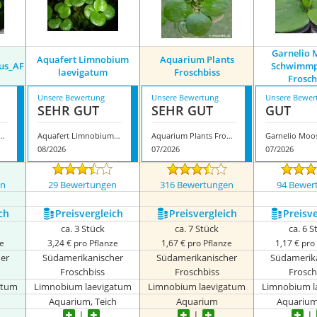
Garnelio 
Aquafert Limnobium
Aquarium Plants
us_AF
Schwimmp
laevigatum
Froschbiss
Frosch
Unsere Bewertung
Unsere Bewertung
Unsere Bewer
SEHR GUT
SEHR GUT
GUT
lants Proximus_AF
Aquafert Limnobium laevigatum
Aquarium Plants Froschbiss
08/2026
07/2026
07/2026
en
29 Bewertungen
316 Bewertungen
94 Bewer
ch
Preis­vergleich
Preis­vergleich
Preis­v
ca. 3 Stück
ca. 7 Stück
ca. 6 S
ze
3,24 € pro Pflanze
1,67 € pro Pflanze
1,17 € pro
er
Südamerikanischer
Südamerikanischer
Südamerik
Froschbiss
Froschbiss
Frosch
atum
Limnobium laevigatum
Limnobium laevigatum
Limnobium l
Aquarium, Teich
Aquarium
Aquarium