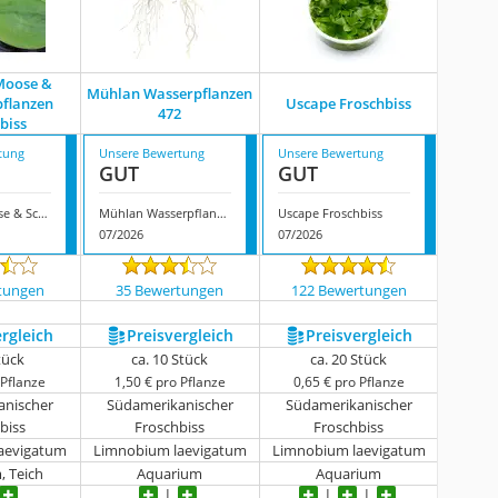
Moose &
Mühlan Wasserpflanzen
flanzen
Uscape Froschbiss
472
biss
tung
Unsere Bewertung
Unsere Bewertung
GUT
GUT
Garnelio Moose & Schwimmpflanzen Froschbiss
Mühlan Wasserpflanzen 472
Uscape Froschbiss
07/2026
07/2026
tungen
35 Bewertungen
122 Bewertungen
ergleich
Preis­vergleich
Preis­vergleich
tück
ca. 10 Stück
ca. 20 Stück
 Pflanze
1,50 € pro Pflanze
0,65 € pro Pflanze
anischer
Südamerikanischer
Südamerikanischer
biss
Froschbiss
Froschbiss
aevigatum
Limnobium laevigatum
Limnobium laevigatum
, Teich
Aquarium
Aquarium