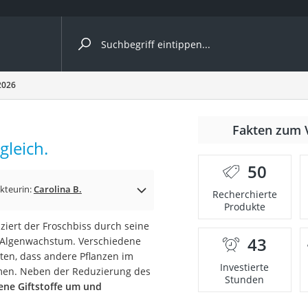
ergleiche nach Kategorie
2026
nmäher
Fakten zum 
gleich.
s
50
er
kteurin:
Carolina B.
Recherchierte
Produkte
gerät
ert der Froschbiss durch seine
2 Innengeräte
43
es Algenwachstum. Verschiedene
llten, dass andere Pflanzen im
Investierte
men. Neben der Reduzierung des
Stunden
ene Giftstoffe um und
e