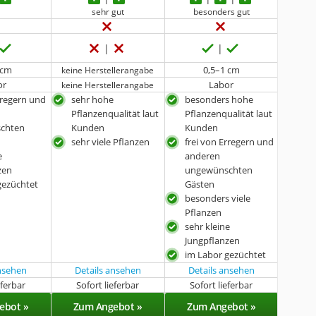
t
sehr gut
besonders gut
 cm
0,5–1 cm
keine Herstellerangabe
or
Labor
keine Herstellerangabe
rregern und
sehr hohe
besonders hohe
Pflanzenqualität laut
Pflanzenqualität laut
chten
Kunden
Kunden
sehr viele Pflanzen
frei von Erregern und
e
anderen
zen
ungewünschten
gezüchtet
Gästen
besonders viele
Pflanzen
sehr kleine
Jungpflanzen
im Labor gezüchtet
ansehen
Details ansehen
Details ansehen
eferbar
Sofort lieferbar
Sofort lieferbar
ebot »
Zum Angebot »
Zum Angebot »