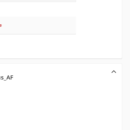
e
us_AF