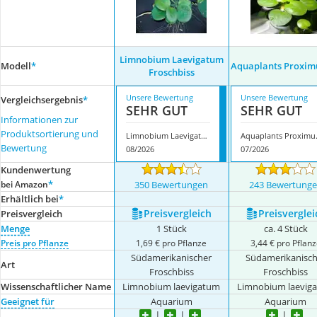
Limnobium Laevigatum
Modell
*
Aquaplants Proxim
Froschbiss
Unsere Bewertung
Unsere Bewertung
Vergleichsergebnis
*
SEHR GUT
SEHR GUT
Informationen zur
Produktsortierung und
Limnobium Laevigatum Froschbiss
Aquap
Bewertung
08/2026
07/2026
Kundenwertung
*
bei Amazon
350 Bewertungen
243 Bewertung
Erhältlich bei
*
Preis­vergleich
Preis­verglei
Preis­vergleich
Menge
1 Stück
ca. 4 Stück
Preis pro Pflanze
1,69 € pro Pflanze
3,44 € pro Pflan
Südamerikanischer
Südamerikanisch
Art
Froschbiss
Froschbiss
Wissenschaftlicher Name
Limnobium laevigatum
Limnobium laevig
Geeignet für
Aquarium
Aquarium