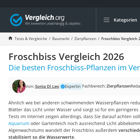
Kategorien
Die beliebtesten V
Baumarkt
Tests & Vergleiche
Baumarkt
Zierpflanzen
Froschbiss Vergleich 
Tresor feuerfest
Froschbiss Vergleich 2026
Makita-Akku-Rase
Kappsäge
Die besten Froschbiss-Pflanzen im Ver
Smartes Türschlos
Akku-Rasentrimm
Fachbereich:
Zierpflanzen
Reda
Von:
Sonja Di Leo
Expertin
Feuchtigkeitsmess
Ähnlich wie bei anderen schwimmenden Wasserpflanzen reduzi
Split-Klimaanlage 
Blätter das Licht unter Wasser und sorgt so für ein geringer
Pelletofen
Tests im Internet zeigen allerdings, dass Sie darauf achten so
Aquarium
oder Gartenteich noch ausreichend Licht abbekom
Bohrmaschine
Algenwachstums wandelt der Froschbiss außerdem
verschied
Tiefbrunnenpump
stabilisiert so die Wasserwerte
.