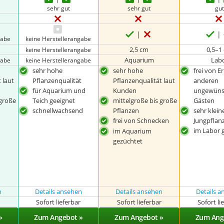
sehr gut
sehr gut
gu
gabe
keine Herstellerangabe
2,5 cm
0,5–1
keine Herstellerangabe
Aquarium
Lab
gabe
keine Herstellerangabe
sehr hohe
sehr hohe
frei von E
 laut
Pflanzenqualität
Pflanzenqualität laut
anderen
für Aquarium und
Kunden
ungewüns
 große
Teich geeignet
mittelgroße bis große
Gästen
schnellwachsend
Pflanzen
sehr klein
frei von Schnecken
Jungpflan
im Labor 
im Aquarium
gezüchtet
n
Details ansehen
Details ansehen
Details 
r
Sofort lieferbar
Sofort lieferbar
Sofort li
»
Zum Angebot »
Zum Angebot »
Zum Ang