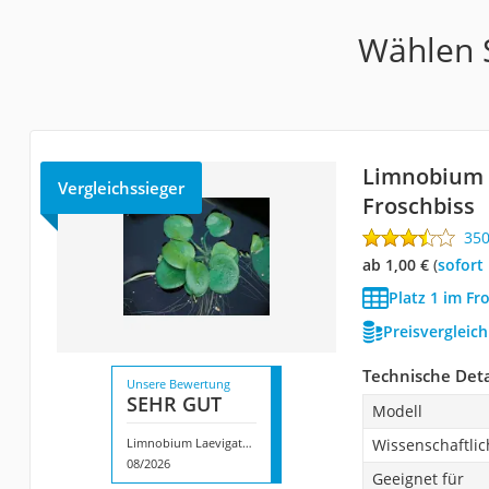
Wählen S
Limnobium 
Vergleichssieger
Froschbiss
35
ab 1,00 €
(
Sofort
Platz 1 im Fr
Preisvergleic
Technische Deta
Unsere Bewertung
SEHR GUT
Modell
Limnobium Laevigatum Froschbiss
Wissenschaftli
08/2026
Geeignet für