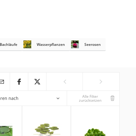
Bachläufe
Wasserpflanzen
Seerosen
Alle Filter
eren nach
zurücksetzen