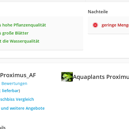
Nachteile
 hohe Pflanzenqualität
geringe Meng
 große Blätter
t die Wasserqualität
 Proximus_AF
Aquaplants Proxim
3 Bewertungen
t lieferbar
)
oschbiss Vergleich
h und weitere Angebote
ils