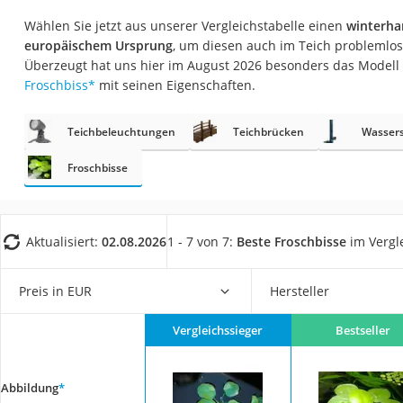
Fliesenschneider
Wählen Sie jetzt aus unserer Vergleichstabelle einen
winterha
Hochdruckreinige
europäischem Ursprung
, um diesen auch im Teich problemlos
Überzeugt hat uns hier im August 2026 besonders das Modell
Doppelschleifer
Froschbiss
*
mit seinen Eigenschaften.
Überwachungska
Benzinrasenmäher 
Teichbeleuchtungen
Teichbrücken
Wasser
Akku-Laubsauger
Froschbisse
Löschdecke
Multimeter
Aktualisiert:
02.08.2026
1 - 7 von 7:
Beste Froschbisse
im Vergl
Winterharte Palm
Gasdurchlauferhit
Preis in EUR
Hersteller
Service
Vergleichssieger
Bestseller
Abbildung
*