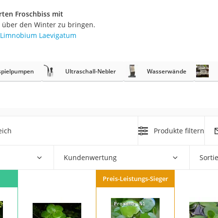
rten Froschbiss mit
r
 über den Winter zu bringen.
Limnobium Laevigatum
mera
mit Elektrostart
spielpumpen
Ultraschall-Nebler
Wasserwände
eich
Produkte filtern
en
zer
Kundenwertung
Sorti
Preis-Leistungs-Sieger