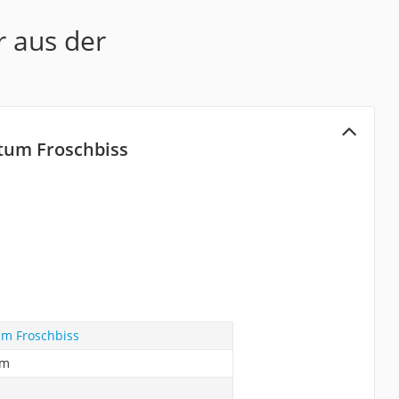
r aus der
tum Froschbiss
m Froschbiss
um