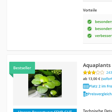
Vorteile
besonders
besonders
verbesser
Aquaplants
Bestseller
24
ab 13,00 €
(
Sofor
Platz 2 im Fr
Preisvergleic
Technische Deta
Unsere Bewertung:
SEHR GUT