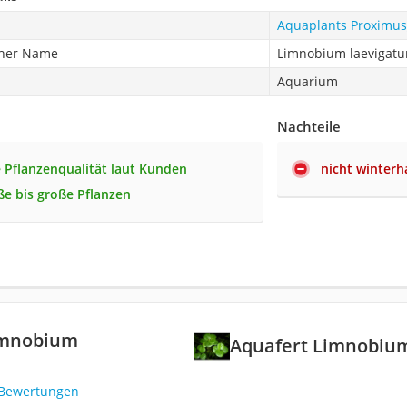
Aquaplants Proximus
cher Name
Limnobium laevigat
Aquarium
Nachteile
 Pflanzenqualität laut Kunden
nicht winterh
ße bis große Pflanzen
imnobium
Aquafert Limnobiu
 Bewertungen