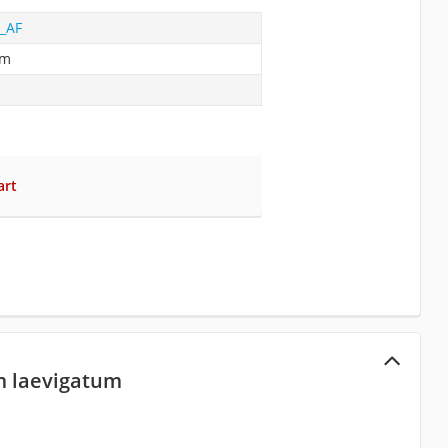
_AF
um
art
m laevigatum