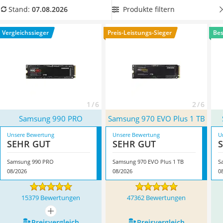
Tablets unter 200 Euro
deutlich beschleunigen zu können. Überzeugt hat uns hier
Produkte filtern
Stand:
07.08.2026
Ladekabel Typ 2 Schuko
im August 2026 besonders das Modell
Samsung 990 PRO
*
Lichtwecker
mit seinen Eigenschaften.
Vergleichssieger
Preis-Leistungs-Sieger
Bes
Acer Aspire
Service
1 / 6
2 / 6
Samsung 990 PRO
Samsung 970 EVO Plus 1 TB
Unsere Bewertung
Unsere Bewertung
U
SEHR GUT
SEHR GUT
Samsung 990 PRO
Samsung 970 EVO Plus 1 TB
S
08/2026
08/2026
0
15379 Bewertungen
47362 Bewertungen
mehr anzeigen
Preis­vergleich
Preis­vergleich