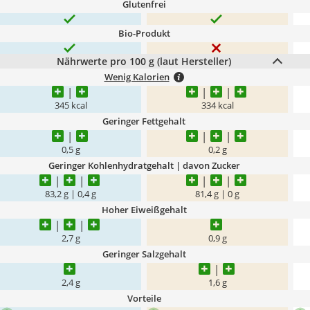
Glutenfrei
Bio-Produkt
Nährwerte pro 100 g (laut Hersteller)
Wenig Kalorien
345 kcal
334 kcal
Geringer Fettgehalt
0,5 g
0,2 g
Geringer Kohlenhydratgehalt | davon Zucker
83,2 g | 0,4 g
81,4 g | 0 g
Hoher Eiweißgehalt
2,7 g
0,9 g
Geringer Salzgehalt
2,4 g
1,6 g
Vorteile