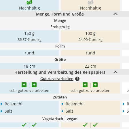
Nachhaltig
Nachhaltig
Menge, Form und Größe
Menge
Preis pro kg
150 g
100 g
36,87 € pro kg
24,90 € pro kg
Form
rund
rund
Größe
18 cm
22 cm
Herstellung und Verarbeitung des Reispapiers
Gut zu verarbeiten
sehr gut zu verarbeiten
sehr gut zu verarbeiten
b
Zutaten
•
•
•
Reismehl
Reismehl
R
•
•
•
Salz
Salz
S
Vegetarisch | vegan