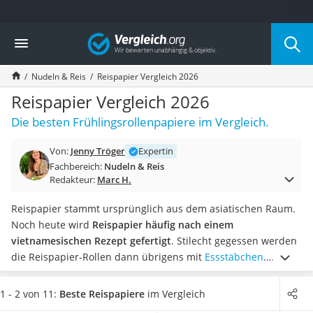
Die beliebtesten Vergleiche nach Kategorie
Vergleich
Lebensmittel
Schwarzkümmelöl
Nudeln & Reis
Reispapier Vergleich 2026
Knäckebrot
Schwarzkümmelöl-Kapseln
Reispapier Vergleich 2026
Manukahonig
Die besten Frühlingsrollenpapiere im Vergleich.
Eiklar
Astronautenkost
Von:
Jenny Tröger
Expertin
Balsamico-Essig
Fachbereich:
Nudeln & Reis
Schwarzkümmelöl bio
Redakteur:
Marc H.
Sardinen
Honig
Reispapier stammt ursprünglich aus dem asiatischen Raum.
Gemüsebrühe
Noch heute wird
Reispapier häufig nach einem
Eiskaffee-Pulver
vietnamesischen Rezept gefertigt
. Stilecht gegessen werden
Irischer Whiskey
die Reispapier-Rollen dann übrigens mit
Essstäbchen
.
Grapefruitkernextrakt
Wählen Sie jetzt Reispapier aus unserer Vergleichstabelle,
Matcha-Set
das weniger als zwei Gramm Salz enthält
. In diversen Tests
1 - 2 von 11:
Beste Reispapiere
im Vergleich
Sojasauce
im Internet wird empfohlen, maximal sechs Gramm Salz pro