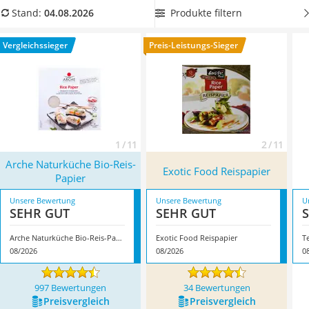
MCT-Öl
Tag zu konsumieren. Da tendenziell zu viel Salz gegessen
Produkte filtern
Stand:
04.08.2026
Trüffelöl
wird, können Sie Ihrem Körper mit Reispapier mit geringem
Erythrit
Salzgehalt durchaus etwas Gutes tun und beispielsweise
Vergleichssieger
Preis-Leistungs-Sieger
Müsli ohne Zuckerzusatz
Bluthochdruck vorbeugen. Überzeugt hat uns hier im August
Service
2026 besonders das Modell
Arche Naturküche Bio-Reis-
Papier
*
mit seinen Eigenschaften.
1 / 11
2 / 11
Arche Naturküche Bio-Reis-
Exotic Food Reispapier
Papier
Unsere Bewertung
Unsere Bewertung
U
SEHR GUT
SEHR GUT
Arche Naturküche Bio-Reis-Papier
Exotic Food Reispapier
T
08/2026
08/2026
0
997 Bewertungen
34 Bewertungen
Preis­vergleich
Preis­vergleich