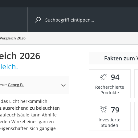
ergleiche nach Kategorie
Vergleich 2026
eich 2026
nmäher
Fakten zum 
leich.
s
94
er
eur:
Georg B.
Recherchierte
Produkte
gerät
ht das Licht herkömmlich
2 Innengeräte
79
tz ausreichend zu beleuchten
 Bauleuchtsäule kann Abhilfe
Investierte
 jeden Winkel eines ganzen
Stunden
 Eigenschaften sich gängige
e