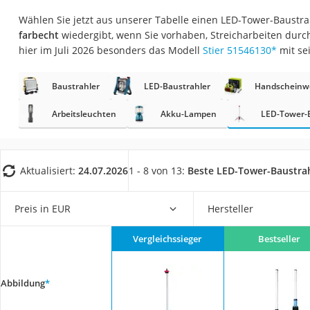
Fliesenschneider
Wählen Sie jetzt aus unserer Tabelle einen LED-Tower-Baustra
Hochdruckreinige
farbecht
wiedergibt, wenn Sie vorhaben, Streicharbeiten durc
hier im Juli 2026 besonders das Modell
Stier 51546130
*
mit se
Doppelschleifer
Überwachungska
Baustrahler
LED-Baustrahler
Handscheinw
Benzinrasenmäher 
Arbeitsleuchten
Akku-Lampen
LED-Tower-
Akku-Laubsauger
Löschdecke
Multimeter
Aktualisiert:
24.07.2026
1 - 8 von 13:
Beste LED-Tower-Baustra
Winterharte Palm
Preis in EUR
Hersteller
Gasdurchlauferhit
Service
Vergleichssieger
Bestseller
Abbildung
*