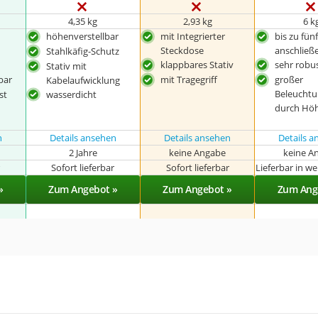
4,35 kg
2,93 kg
6 k
höhenverstellbar
mit Integrierter
bis zu fün
Steckdose
anschließ
Stahlkäfig-Schutz
klappbares Stativ
sehr robu
Stativ mit
bar
mit Tragegriff
großer
Kabelaufwicklung
Beleuchtu
st
wasserdicht
durch Hö
n
Details ansehen
Details ansehen
Details 
2 Jahre
keine Angabe
keine A
r
Sofort lieferbar
Sofort lieferbar
Lieferbar in w
»
Zum Angebot »
Zum Angebot »
Zum Ang