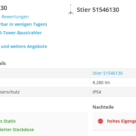
130
Stier 51546130
3 Bewertungen
ferbar in wenigen Tagen
)
ED-Tower-Baustrahler
h und weitere Angebote
ils
Stier 51546130
8.280 lm
serschutz
IP54
Nachteile
s Stativ
hohes Eigeng
rierter Steckdose