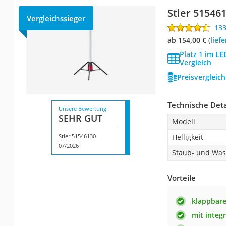
Stier 51546
Vergleichssieger
13
ab 154,00 €
(
Lie
Platz 1 im L
Vergleich
Preisvergleic
Technische Deta
Unsere Bewertung
SEHR GUT
Modell
Stier 51546130
Helligkeit
07/2026
Staub- und Was
Vorteile
klappbare
mit integ