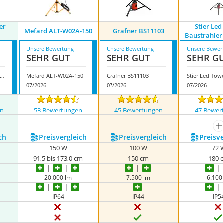
er
Stier Le
Mefard ALT-W02A-150
Grafner ‎BS11103
Baustrahler
Unsere Bewertung
Unsere Bewertung
Unsere Bewer
SEHR GUT
SEHR GUT
SEHR G
edino LED-Tower Strahlersäule
Mefard ALT-W02A-150
Grafner ‎BS11103
07/2026
07/2026
07/2026
en
53 Bewertungen
45 Bewertungen
47 Bewer
nzeigen
m
ch
Preis­vergleich
Preis­vergleich
Preis­v
150 W
100 W
72 
91,5 bis 173,0 cm
150 cm
180 
20.000 lm
7.500 lm
6.100
IP64
IP44
IP5