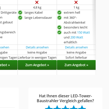
g
4,8 kg
1 kg
f Drittgeräte
langes Kabel
extrem hell
inte
en
lange Lebensdauer
mit 360°-
pro
st gebaut
Abstrahlwinkel
aus
besonders leicht
ger
ngsbereich
auch mit
150 Watt
he
und
200 Watt
erhältlich
ansehen
Details ansehen
Details ansehen
ngabe
keine Angabe
keine Angabe
enigen Tagen
Lieferbar in wenigen Tagen
Sofort lieferbar
Sof
ebot »
Zum Angebot »
Zum Angebot »
Zu
Hat Ihnen dieser LED-Tower-
Baustrahler Vergleich gefallen?