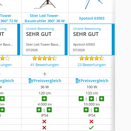
d Tower
Stier Led-Tower-
Xpotool 63503
As-Schw
 360° 72 W
Baustrahler 360° 36 W
tung
Unsere Bewertung
Unsere Bewertung
Unsere
UT
SEHR GUT
SEHR GUT
SEH
Stier Led Tower Baustrahler 360° 72 W
Stier Led-Tower-Baustrahler 360° 36 W
Xpotool 63503
07/2026
07/2026
07/202
tungen
41 Bewertungen
23 Bewertungen
4 
ehr anzeigen
mehr anzeigen
ergleich
Preis­vergleich
Preis­vergleich
P
W
36 W
100 W
cm
120 cm
133 cm
88
 lm
4.000 lm
10.000 lm
4
IP54
IP54