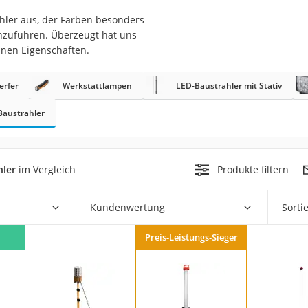
hler aus, der Farben besonders
r
hzuführen. Überzeugt hat uns
inen Eigenschaften.
mera
erfer
Werkstattlampen
LED-Baustrahler mit Stativ
mit Elektrostart
Baustrahler
hler
im Vergleich
Produkte filtern
en
zer
Kundenwertung
Sorti
Preis-Leistungs-Sieger