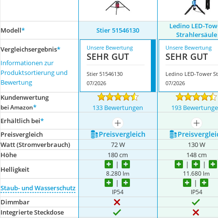
Ledino LED-Tow
Modell
*
Stier 51546130
Strahlersäule
Unsere Bewertung
Unsere Bewertung
Vergleichsergebnis
*
SEHR GUT
SEHR GUT
Informationen zur
Produktsortierung und
Stier 51546130
L
Bewertung
07/2026
07/2026
Kundenwertung
*
bei Amazon
133 Bewertungen
193 Bewertung
Erhältlich bei
*
mehr anzeigen
mehr a
Preis­vergleich
Preis­verglei
Preis­vergleich
Watt (Stromverbrauch)
72 W
130 W
Höhe
180 cm
148 cm
Helligkeit
8.280 lm
11.680 lm
Staub- und Wasserschutz
IP54
IP54
Dimmbar
Integrierte Steckdose