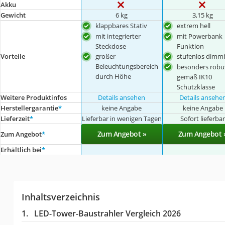
Akku
Gewicht
6 kg
3,15 kg
klappbares Stativ
extrem hell
mit integrierter
mit Powerbank
Steckdose
Funktion
Vorteile
großer
stufenlos dimm
Beleuchtungsbereich
besonders robu
durch Höhe
gemäß IK10
Schutzklasse
Weitere Produktinfos
Details ansehen
Details ansehe
Herstellergarantie
*
keine Angabe
keine Angabe
Lieferzeit
*
Lieferbar in wenigen Tagen
Sofort lieferba
Zum Angebot »
Zum Angebot 
Zum Angebot
*
Erhältlich bei
*
Inhaltsverzeichnis
LED-Tower-Baustrahler Vergleich 2026