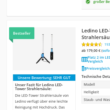
großer Be
Ledino LED
Bestseller
Strahlersäu
19
ab 179,00 €
(
Sof
Platz 2 im L
Vergleich
Preisvergleic
Technische Deta
Unsere Bewertung:
SEHR GUT
Modell
Unser Fazit für Ledino LED-
Tower Strahlersäule:
Helligkeit
Die LED-Tower Strahlersäule von
Staub- und Was
Ledino verfügt über eine leichte
Reinigung mit Hochdruck. Das