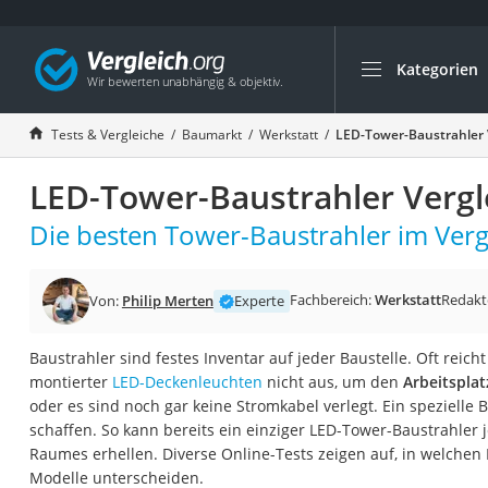
Kategorien
Die beliebtesten V
Baumarkt
Tests & Vergleiche
Baumarkt
Werkstatt
LED-Tower-Baustrahler 
Tresor feuerfest
LED-Tower-Baustrahler Vergl
Makita-Akku-Rase
Kappsäge
Die besten Tower-Baustrahler im Verg
Smartes Türschlos
Akku-Rasentrimm
Fachbereich:
Werkstatt
Redakt
Von:
Philip Merten
Experte
Feuchtigkeitsmess
Baustrahler sind festes Inventar auf jeder Baustelle. Oft reic
Split-Klimaanlage 
montierter
LED-Deckenleuchten
nicht aus, um den
Arbeitspla
Pelletofen
oder es sind noch gar keine Stromkabel verlegt. Ein spezielle
schaffen. So kann bereits ein einziger LED-Tower-Baustrahler
Bohrmaschine
Raumes erhellen. Diverse Online-Tests zeigen auf, in welchen
Tiefbrunnenpump
Modelle unterscheiden.