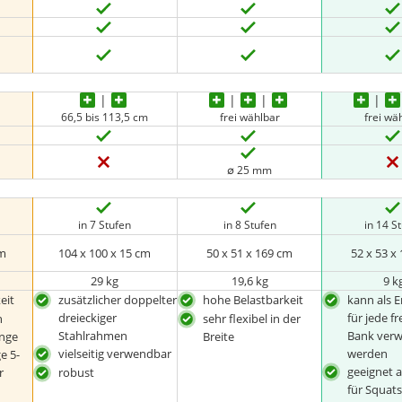
66,5 bis 113,5 cm
frei wählbar
frei wä
∅ 25 mm
in 7 Stufen
in 8 Stufen
in 14 S
cm
104 x 100 x 15 cm
50 x 51 x 169 cm
52 x 53 x
29 kg
19,6 kg
9 k
eit
zusätzlicher doppelter
hohe Belastbarkeit
kann als 
dreieckiger
für jede f
h
sehr flexibel in der
Stahlrahmen
Bank ver
nge
Breite
vielseitig verwendbar
werden
e 5-
geeignet a
r
robust
für Squat