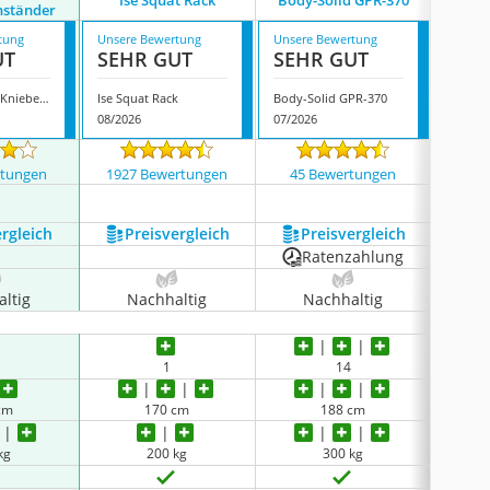
Ise Squat Rack
Body-Solid GPR-370
nständer
Lang
tung
Unsere Bewertung
Unsere Bewertung
Unsere
UT
SEHR GUT
SEHR GUT
GUT
Gorilla Sports Kniebeugenständer
Ise Squat Rack
Body-Solid GPR-370
08/2026
07/2026
07/202
rtungen
1927 Bewertungen
45 Bewertungen
301
ergleich
Preis­vergleich
Preis­vergleich
P
Ratenzahlung
ltig
Nachhaltig
Nachhaltig
N
1
14
cm
170 cm
188 cm
kg
200 kg
300 kg