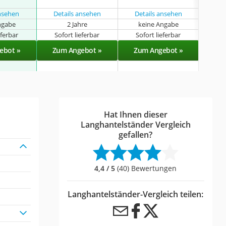
ansehen
Details ansehen
Details ansehen
ngabe
2 Jahre
keine Angabe
k
eferbar
Sofort lieferbar
Sofort lieferbar
Sof
ebot »
Zum Angebot »
Zum Angebot »
Zu
Hat Ihnen dieser
Langhantelständer Vergleich
gefallen?
4,4 / 5
(40) Bewertungen
Langhantelständer-Vergleich teilen: