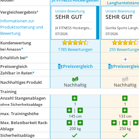
Modell
*
JX FITNESS Hockergestell
Langhantelstän
Unsere Bewertung
Unsere Bewertung
Vergleichsergebnis
*
SEHR GUT
SEHR GUT
Informationen zur
Produktsortierung und
JX FITNESS Hockergestell
Gorilla Spo
Bewertung
07/2026
07/2026
Kundenwertung
*
bei Amazon
1785 Bewertungen
255 Bewertung
Erhältlich bei
*
mehr a
Preis­vergleich
Preis­verglei
Preis­vergleich
Zahlbar in Raten
*
Nachhaltiges Produkt
Nachhaltig
Nachhaltig
Training
Anzahl Stangenablagen
1
1
ohne Sicherheitsablage
max. Trainingshöhe
145 cm
133 cm
Max. Belastbarkeit Rack-
200 kg
250 kg
Ablage
Sicherheitsablage