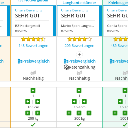
ISE Hockergestell
der
Langhantelständer
Kniebeuge
Unsere Bewertung
Unsere Bewertung
Unsere Bewer
SEHR GUT
SEHR GUT
SEHR G
rts Langhantelständer
ISE Hockergestell
Marbo Sport Langhantelständer
08/2026
07/2026
08/2026
en
143 Bewertungen
205 Bewertungen
485 Bewe
nzeigen
mehr anzeigen
ch
Preis­vergleich
Preis­vergleich
Preis­v
Ratenzahlung
Nachhaltig
Nachhaltig
Nachha
1
1
1
163 cm
169 cm
160 
200 kg
300 kg
500 