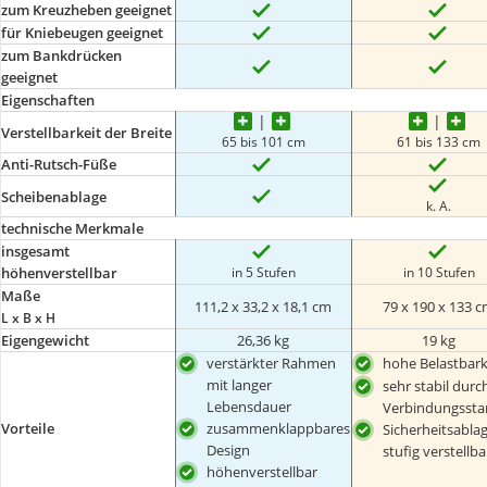
zum Kreuzheben geeignet
für Kniebeugen geeignet
zum Bankdrücken
geeignet
Eigenschaften
Verstellbarkeit der Breite
65 bis 101 cm
61 bis 133 cm
Anti-Rutsch-Füße
Scheibenablage
k. A.
technische Merkmale
insgesamt
in 5 Stufen
in 10 Stufen
höhenverstellbar
Maße
111,2 x 33,2 x 18,1 cm
79 x 190 x 133 
L x B x H
Eigengewicht
26,36 kg
19 kg
verstärkter Rahmen
hohe Belastbark
mit langer
sehr stabil durc
Lebensdauer
Verbindungssta
Vorteile
zusammenklappbares
Sicherheitsablag
Design
stufig verstellba
höhenverstellbar