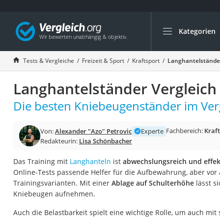
Kategorien
Die beliebtesten V
Freizeit & Sport
Tests & Vergleiche
Freizeit & Sport
Kraftsport
Langhantelständer
Gartentrampolin
Langhantelständer Vergleich
Trampolin
Metalldetektor
Die besten Kniebeugenständer im Verg
Eufab-Fahrradträg
Fachbereich:
Kraf
Von:
Alexander "Azo" Petrovic
Experte
Trampolin 366 cm
Redakteurin:
Lisa Schönbacher
Fahrradschloss
Das Training mit
Langhanteln
ist
abwechslungsreich und effek
Aluminium-Koffer
Online-Tests passende Helfer für die Aufbewahrung, aber vor
Futterboot
Trainingsvarianten. Mit einer
Ablage auf Schulterhöhe
lässt s
Kniebeugen aufnehmen.
Air Bike
E-Bike-Dreirad
Auch die Belastbarkeit spielt eine wichtige Rolle, um auch mi