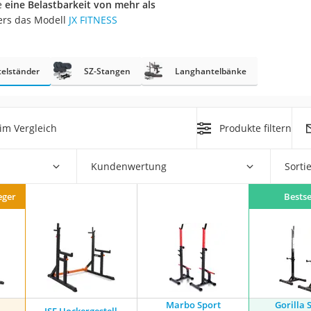
ie
eine Belastbarkeit von mehr als
erren
ers das Modell
JX FITNESS
llen
elständer
SZ-Stangen
Langhantelbänke
im Vergleich
Produkte filtern
r
Kundenwertung
Sorti
rren
eger
Bestse
eiten
Marbo Sport
Gorilla 