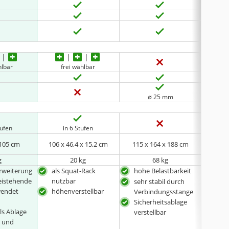
hlbar
frei wählbar
f
∅ 25 mm
tufen
in 6 Stufen
i
 105 cm
106 x 46,4 x 15,2 cm
115 x 164 x 188 cm
49 
g
20 kg
68 kg
Erweiterung
als Squat-Rack
hohe Belastbarkeit
sehr
reistehende
nutzbar
Brei
sehr stabil durch
wendet
höhenverstellbar
Sich
Verbindungsstange
vers
Sicherheitsablage
ls Ablage
verstellbar
s und