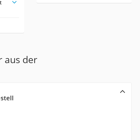
t
r aus der
stell