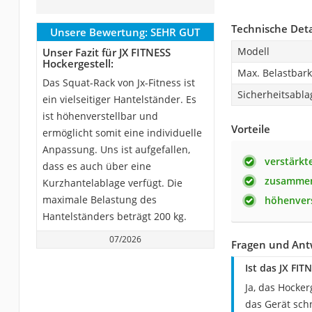
Technische Deta
Unsere Bewertung:
SEHR GUT
Modell
Unser Fazit für JX FITNESS
Hockergestell:
Max. Belastbark
Das Squat-Rack von Jx-Fitness ist
Sicherheitsabla
ein vielseitiger Hantelständer. Es
ist höhenverstellbar und
Vorteile
ermöglicht somit eine individuelle
Anpassung. Uns ist aufgefallen,
verstärkt
dass es auch über eine
zusammen
Kurzhantelablage verfügt. Die
maximale Belastung des
höhenvers
Hantelständers beträgt 200 kg.
07/2026
Fragen und Antw
Ist das JX FIT
Ja, das Hocker
das Gerät sch