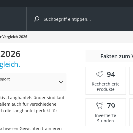
ergleiche nach Kategorie
 Vergleich 2026
 2026
Fakten zum 
leich.
er
94
tsport
Recherchierte
Produkte
tiv
. Langhantelständer sind laut
79
 allem auch für verschiedene
ich die Langhantel perfekt für
Investierte
Stunden
t schweren Gewichten trainieren