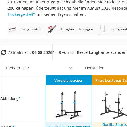
zu können. In unserer Vergleichstabelle finden Sie Modelle, d
Trekkingschuhe H
200 kg haben.
Überzeugt hat uns hier im August 2026 besond
Reisetasche mit Ro
Hockergestell
*
mit seinen Eigenschaften.
Klimmzugstation
Langhanteln
Langhantelstangen
Langhant
Koffer
Nachtsichtgerät
Faltschloss
Aktualisiert:
06.08.2026
1 - 8 von 13:
Beste Langhantelständer
Handgepäck-Koffe
Vibrationsplatte
Preis in EUR
Hersteller
Wanderschuhe He
Vergleichssieger
Preis-Leistungs-Si
Sicherheitsweste R
Service
Abbildung
*
Gorilla Sports