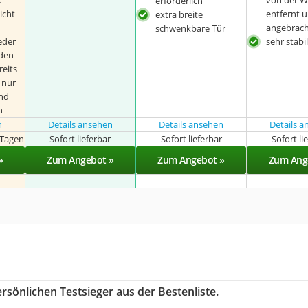
-
von der 
erforderlich
icht
entfernt 
extra breite
angebrac
schwenkbare Tür
eder
sehr stabi
den
reits
 nur
nd
n
n
Details ansehen
Details ansehen
Details 
 Tagen
Sofort lieferbar
Sofort lieferbar
Sofort li
»
Zum Angebot »
Zum Angebot »
Zum Ang
rsönlichen Testsieger aus der Bestenliste.