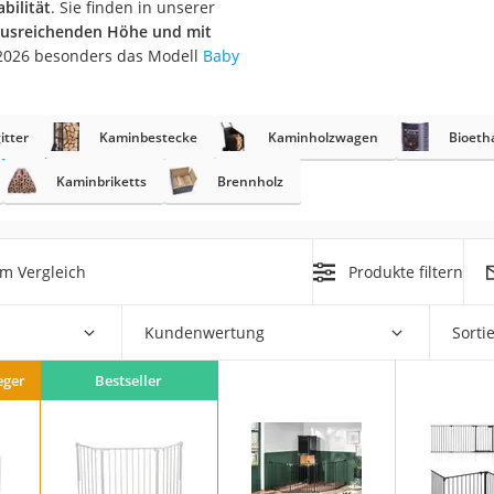
bilität
. Sie finden in unserer
usreichenden Höhe und mit
r
 2026 besonders das Modell
Baby
mera
itter
Kaminbestecke
Kaminholzwagen
Bioeth
mit Elektrostart
Kaminbriketts
Brennholz
m Vergleich
Produkte filtern
en
zer
Kundenwertung
Sorti
eger
Bestseller