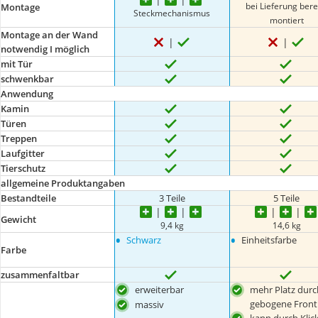
bei Lieferung bere
Montage
Steckmechanismus
montiert
Montage an der Wand
notwendig I möglich
mit Tür
schwenkbar
Anwendung
Kamin
Türen
Treppen
Laufgitter
Tierschutz
allgemeine Produktangaben
Bestandteile
3 Teile
5 Teile
Gewicht
9,4 kg
14,6 kg
•
•
Schwarz
Einheitsfarbe
Farbe
zusammenfaltbar
erweiterbar
mehr Platz durc
gebogene Front
massiv