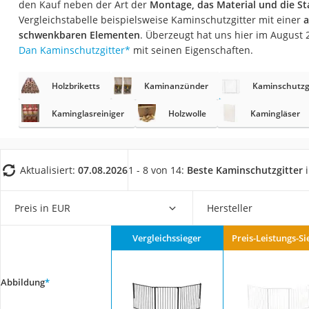
den Kauf neben der Art der
Montage, das Material und die Sta
Fliesenschneider
Vergleichstabelle beispielsweise Kaminschutzgitter mit einer
a
Hochdruckreinige
schwenkbaren Elementen
. Überzeugt hat uns hier im August
Dan Kaminschutzgitter
*
mit seinen Eigenschaften.
Doppelschleifer
Überwachungska
Holzbriketts
Kaminanzünder
Kaminschutzg
Benzinrasenmäher 
Kaminglasreiniger
Holzwolle
Kamingläser
Akku-Laubsauger
Löschdecke
Multimeter
Aktualisiert:
07.08.2026
1 - 8 von 14:
Beste Kaminschutzgitter
i
Winterharte Palm
Preis in EUR
Hersteller
Gasdurchlauferhit
Service
Vergleichssieger
Preis-Leistungs-Si
Abbildung
*