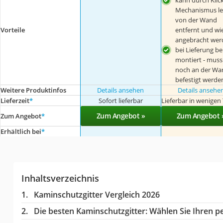
kann durch Klick
Mechanismus le
von der Wand
Vorteile
entfernt und wi
angebracht wer
bei Lieferung be
montiert - muss
noch an der Wa
befestigt werde
Weitere Produktinfos
Details ansehen
Details ansehe
Lieferzeit
*
Sofort lieferbar
Lieferbar in wenigen
Zum Angebot »
Zum Angebot 
Zum Angebot
*
Erhältlich bei
*
Inhaltsverzeichnis
Kaminschutzgitter Vergleich 2026
Die besten Kaminschutzgitter:
Wählen Sie Ihren pe