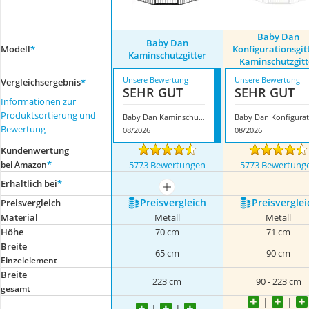
Baby Dan
Baby Dan
Modell
*
Konfigurationsgitt
Kaminschutzgitter
Kaminschutzgitt
Unsere Bewertung
Unsere Bewertung
Vergleichsergebnis
*
SEHR GUT
SEHR GUT
Informationen zur
Produktsortierung und
Baby Dan Kaminschutzgitter
B
Bewertung
08/2026
08/2026
Kundenwertung
*
bei Amazon
5773 Bewertungen
5773 Bewertung
Erhältlich bei
*
mehr anzeigen
Preis­vergleich
Preis­verglei
Preis­vergleich
Material
Metall
Metall
Höhe
70 cm
71 cm
Breite
65 cm
90 cm
Einzelelement
Breite
223 cm
90 - 223 cm
gesamt