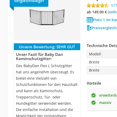
Vergleichssieger
57
ab 149,00 €
(
Sof
Platz 1 im Ka
Preisvergleic
Technische Deta
Unsere Bewertung:
SEHR GUT
Modell
Unser Fazit für Baby Dan
Kaminschutzgitter:
Breite
Das BabyDan Flex L Schutzgitter
Breite
hat uns angenehm überzeugt. Es
bietet eine Vielzahl von
Vorteile
Schutzfunktionen für den Haushalt
und kann als Kaminschutz,
erweiterb
Treppenschutz, Tür- oder
massiv
Hundegitter verwendet werden.
Die einfache Installation und die
Möglichkeit der einhändigen