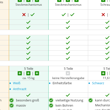
its
Steckmechanismus
Steckmechanismus
Schra
5 Teile
5 Teile
5 Tei
ca. 15 kg
keine Herstellerangabe
11,6
•
•
•
Weiß
Einheitsfarbe
Schwarz
•
Anthrazit
h
besonders groß
vielseitige Nutzung
kann durch
Mechanism
massiv
kein Bohren