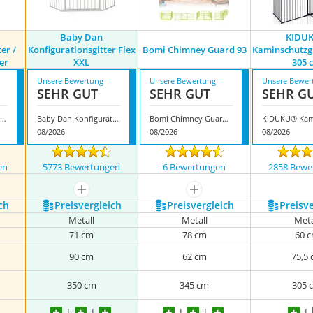
Baby Dan
KIDU
er /
Konfigurationsgitter Flex
Bomi Chimney Guard 93
Kaminschutzgi
er
XXL
305 
Unsere Bewertung
Unsere Bewertung
Unsere Bewer
SEHR GUT
SEHR GUT
SEHR G
aby Dan Konfigurationsgitter / Kaminschutzgitter
Baby Dan Konfigurationsgitter Flex XXL
Bomi Chimney Guard 93
08/2026
08/2026
08/2026
en
5773 Bewertungen
6 Bewertungen
2858 Bewe
mehr anzeigen
mehr anzeigen
ch
Preis­vergleich
Preis­vergleich
Preis­v
Metall
Metall
Meta
71 cm
78 cm
60 
90 cm
62 cm
75,5
350 cm
345 cm
305 