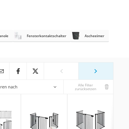
anole
Fensterkontaktschalter
Ascheeimer
Alle Filter
eren nach
zurücksetzen