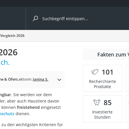
ergleiche nach Kategorie
Vergleich 2026
 2026
nmäher
Fakten zum 
ich.
s
101
er
ne & Öfen
Lektorin:
Janina S.
Recherchierte
Produkte
gerät
ngbar
. Sie werden vor dem
2 Innengeräte
85
der, aber auch Haustiere davon
er können
freistehend
eingesetzt
Investierte
nschutz
dienen.
Stunden
e
zu den wichtigsten Kriterien für