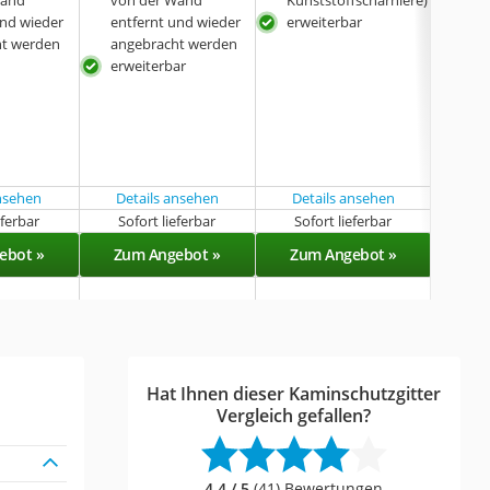
Wand
von der Wand
Kunststoffscharniere)
Stah
und wieder
entfernt und wieder
erweiterbar
ht werden
angebracht werden
l
erweiterbar
ansehen
Details ansehen
Details ansehen
eferbar
Sofort lieferbar
Sofort lieferbar
Sof
ebot »
Zum Angebot »
Zum Angebot »
Zu
Hat Ihnen dieser Kaminschutzgitter
Vergleich gefallen?
4,4 / 5
(41) Bewertungen