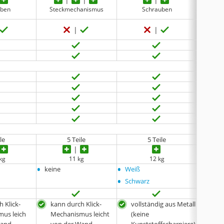
uben
Steckmechanismus
Schrauben
le
5 Teile
5 Teile
 kg
11 kg
12 kg
•
•
•
keine
Weiß
Schwa
•
Schwarz
 Klick-
kann durch Klick-
vollständig aus Metall
bes
us leich
Mechanismus leicht
(keine
Kon