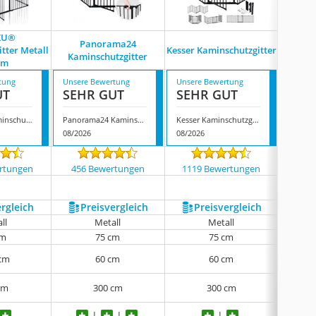
KU®
Panorama24
te
tter Metall
Kesser Kaminschutzgitter
Kaminschutzgitter
Kami
cm
tung
Unsere Bewertung
Unsere Bewertung
Unsere
UT
SEHR GUT
SEHR GUT
SEH
KIDUKU® Kaminschutzgitter Metall 305 cm
Panorama24 Kaminschutzgitter
Kesser Kaminschutzgitter
08/2026
08/2026
08/202
rtungen
456 Bewertungen
1119 Bewertungen
1183
ergleich
Preis­vergleich
Preis­vergleich
P
ll
Metall
Metall
cm
75 cm
75 cm
 cm
60 cm
60 cm
cm
300 cm
300 cm