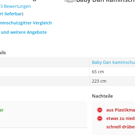
73 Bewertungen
ort lieferbar
)
minschutzgitter Vergleich
h und weitere Angebote
ils
Baby Dan Kaminschut
65 cm
223 cm
Nachteile
ar
aus Plastikmat
etwas zu nied
schnell drübe