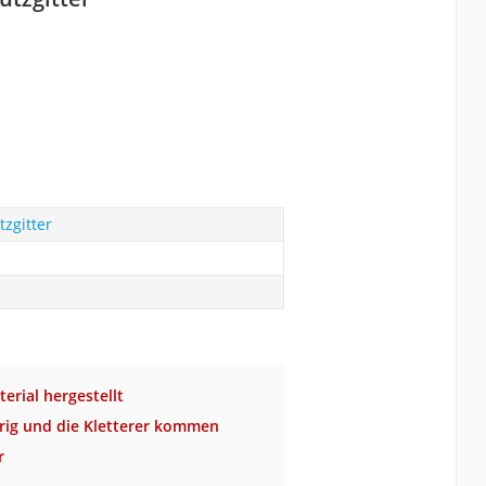
zgitter
erial hergestellt
rig und die Kletterer kommen
r