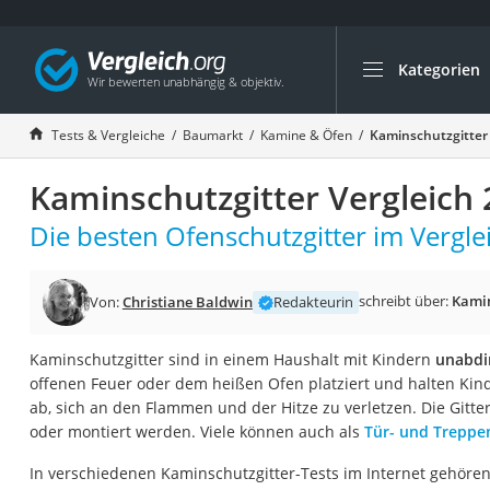
Kategorien
Die beliebtesten V
Baumarkt
Tests & Vergleiche
Baumarkt
Kamine & Öfen
Kaminschutzgitter 
Tresor feuerfest
Kaminschutzgitter Vergleich
Makita-Akku-Rase
Kappsäge
Die besten Ofenschutzgitter im Vergle
Smartes Türschlos
Akku-Rasentrimm
schreibt über:
Kami
Von:
Christiane Baldwin
Redakteurin
Feuchtigkeitsmess
Kaminschutzgitter sind in einem Haushalt mit Kindern
unabdi
Split-Klimaanlage 
offenen Feuer oder dem heißen Ofen platziert und halten Kin
Pelletofen
ab, sich an den Flammen und der Hitze zu verletzen. Die Gitt
oder montiert werden. Viele können auch als
Tür- und Treppe
Bohrmaschine
Tiefbrunnenpump
In verschiedenen Kaminschutzgitter-Tests im Internet gehören 