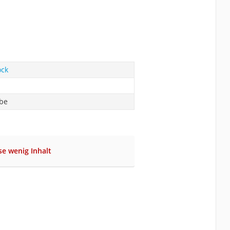
ck
abe
se wenig Inhalt