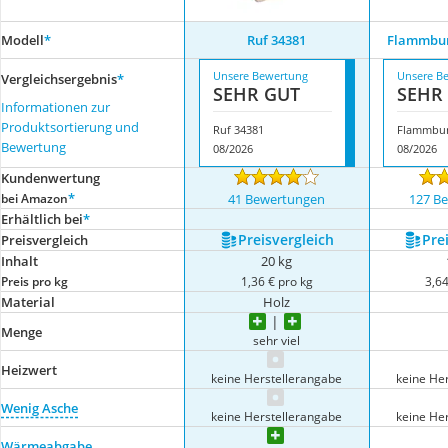
Modell
*
Ruf 34381
Flammbur
Unsere Bewertung
Unsere B
Vergleichsergebnis
*
SEHR GUT
SEHR
Informationen zur
Produktsortierung und
Ruf 34381
Bewertung
08/2026
08/2026
Kundenwertung
*
bei Amazon
41 Bewertungen
127 B
Erhältlich bei
*
Preis­vergleich
Prei
Preis­vergleich
Inhalt
20 kg
Preis pro kg
1,36 € pro kg
3,64
Material
Holz
Menge
sehr viel
Heizwert
keine Herstellerangabe
keine He
Wenig Asche
keine Herstellerangabe
keine He
Wärmeabgabe