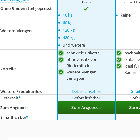
hoch
keine He
Ohne Bindemittel gepresst
•
•
10 kg
keine
•
60 kg
•
120 kg
Weitere Mengen
•
480 kg
•
und weitere
sehr viele Briketts
nachhal
ohne Zusatz von
einfach
Bindemitteln
ideal fü
Vorteile
weitere Mengen
Kamin
verfügbar
Weitere Produktinfos
Details ansehen
Detai
Lieferzeit
*
Sofort lieferbar
Sofor
Zum Angebot »
Zum 
Zum Angebot
*
Erhältlich bei
*