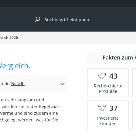
ergleiche nach Kategorie
leich 2026
6
nmäher
Fakten zum 
Vergleich.
s
43
er
torin:
Nele B.
Recherchierte
Produkte
gerät
ften sehr langsam und
2 Innengeräte
37
 werden sie in der Regel
aus
e Wärme und sind zudem eine
Investierte
achgelegt werden, was für Sie
Stunden
e