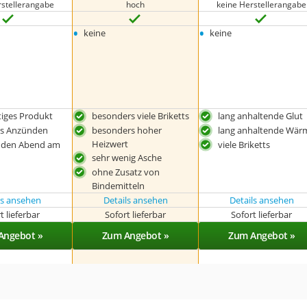
rstellerangabe
hoch
keine Herstellerangabe
•
•
keine
keine
tiges Produkt
besonders viele Briketts
lang anhaltende Glut
es Anzünden
besonders hoher
lang anhaltende Wär
Heizwert
r den Abend am
viele Briketts
sehr wenig Asche
ohne Zusatz von
Bindemitteln
ls ansehen
Details ansehen
Details ansehen
t lieferbar
Sofort lieferbar
Sofort lieferbar
Angebot »
Zum Angebot »
Zum Angebot »