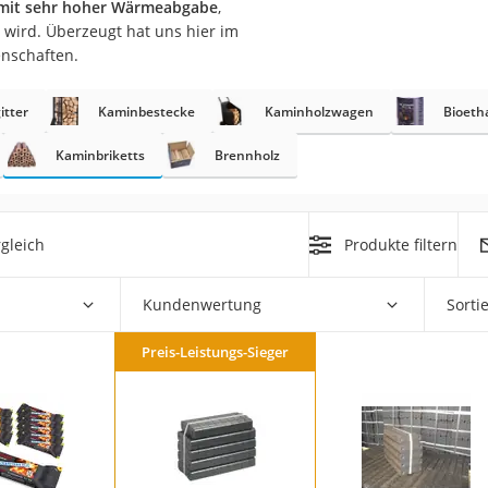
 mit sehr hoher Wärmeabgabe
,
 wird. Überzeugt hat uns hier im
r
enschaften.
itter
Kaminbestecke
Kaminholzwagen
Bioeth
mera
mit Elektrostart
Kaminbriketts
Brennholz
gleich
Produkte filtern
en
Kundenwertung
Sorti
zer
Preis-Leistungs-Sieger