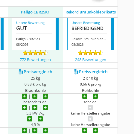
Paligo CBR25K1
Rekord Braunkohlebriketts
Unsere Bewertung
Unsere Bewertung
GUT
BEFRIE­DI­GEND
Paligo CBR25K1
Rekord Braunkohlebriketts
08/2026
08/2026
772 Bewertungen
248 Bewertungen
Preis­vergleich
Preis­vergleich
25 kg
2 x 10 kg
0,88 € pro kg
0,66 € pro kg
Braunkohle
Rohkohle
besonders viel
sehr viel
5,3 kWh/kg
keine Herstellerangabe
4,5 %
keine Herstellerangabe