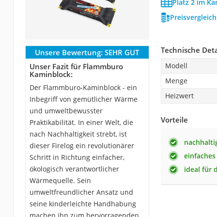
Platz 2 im Ka
Preisvergleic
Technische Deta
Unsere Bewertung:
SEHR GUT
Modell
Unser Fazit für Flammburo
Kaminblock:
Menge
Der Flammburo-Kaminblock - ein
Heizwert
Inbegriff von gemütlicher Wärme
und umweltbewusster
Vorteile
Praktikabilität. In einer Welt, die
nach Nachhaltigkeit strebt, ist
nachhalti
dieser Firelog ein revolutionärer
einfache
Schritt in Richtung einfacher,
ökologisch verantwortlicher
ideal für
Wärmequelle. Sein
umweltfreundlicher Ansatz und
seine kinderleichte Handhabung
machen ihn zum hervorragenden