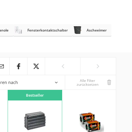
anole
Fensterkontaktschalter
Ascheeimer
Alle Filter
eren nach
zurücksetzen
Bestseller