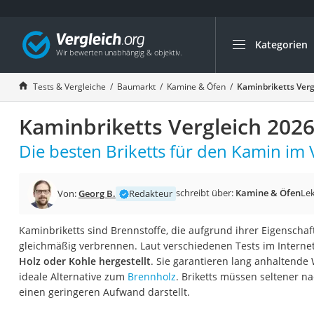
Kategorien
Die beliebtesten V
Baumarkt
Tests & Vergleiche
Baumarkt
Kamine & Öfen
Kaminbriketts Verg
Tresor feuerfest
Kaminbriketts Vergleich 202
Makita-Akku-Rase
Kappsäge
Die besten Briketts für den Kamin im 
Smartes Türschlos
Akku-Rasentrimm
schreibt über:
Kamine & Öfen
Lek
Von:
Georg B.
Redakteur
Feuchtigkeitsmess
Kaminbriketts sind Brennstoffe, die aufgrund ihrer Eigenscha
Split-Klimaanlage 
gleichmäßig verbrennen. Laut verschiedenen Tests im Internet
Pelletofen
Holz oder Kohle hergestellt
. Sie garantieren lang anhaltend
ideale Alternative zum
Brennholz
. Briketts müssen seltener n
Bohrmaschine
einen geringeren Aufwand darstellt.
Tiefbrunnenpump