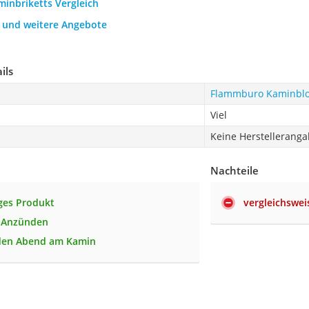
minbriketts Vergleich
h und weitere Angebote
ils
Flammburo Kaminblo
Viel
Keine Herstellerang
Nachteile
ges Produkt
vergleichswei
s Anzünden
 den Abend am Kamin