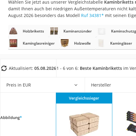
Wählen Sie jetzt aus unserer Vergleichstabelle
Kaminbriketts
Fliesenschneider
damit Ihnen auch bei niedrigen Außentemperaturen nicht kalt
Hochdruckreinige
August 2026 besonders das Modell
Ruf 34381
*
mit seinen Eig
Doppelschleifer
Holzbriketts
Kaminanzünder
Kaminschutzg
Überwachungska
Benzinrasenmäher 
Kaminglasreiniger
Holzwolle
Kamingläser
Akku-Laubsauger
Löschdecke
Aktualisiert:
05.08.2026
1 - 6 von 6:
Beste Kaminbriketts
im Ver
Multimeter
Winterharte Palm
Preis in EUR
Hersteller
Gasdurchlauferhit
Vergleichssieger
Service
Abbildung
*