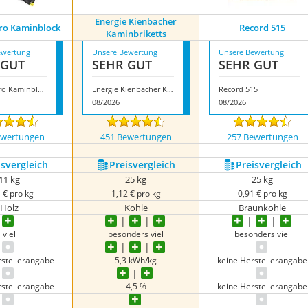
Energie Kienbacher
o Kaminblock
Record 515
Kaminbriketts
ewertung
Unsere Bewertung
Unsere Bewertung
 GUT
SEHR GUT
SEHR GUT
Flammburo Kaminblock
Energie Kienbacher Kaminbriketts
Record 515
08/2026
08/2026
ewertungen
451 Bewertungen
257 Bewertungen
s­vergleich
Preis­vergleich
Preis­vergleich
11 kg
25 kg
25 kg
 € pro kg
1,12 € pro kg
0,91 € pro kg
Holz
Kohle
Braunkohle
viel
besonders viel
besonders viel
rstellerangabe
5,3 kWh/kg
keine Herstellerangabe
rstellerangabe
4,5 %
keine Herstellerangabe