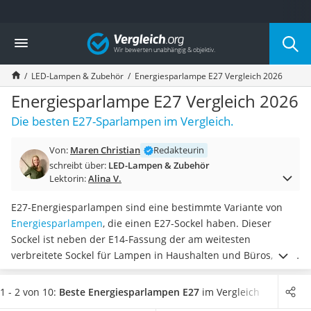
Die beliebtesten Vergleiche nach Kategorie
Vergleich
Wohnen
Matratzen-Topper
LED-Lampen & Zubehör
Energiesparlampe E27 Vergleich 2026
Matratzen
Konferenzlautsprecher
Energiesparlampe E27 Vergleich 2026
Tageslichtlampe
Die besten E27-Sparlampen im Vergleich.
Badlüfter
Ergonomischer Bürostuhl
Von:
Maren Christian
Redakteurin
Bürohocker
schreibt über:
LED-Lampen & Zubehör
Außenleuchte mit Kamera
Lektorin:
Alina V.
Ozongeneratoren
Akku-Tischlampe
E27-Energiesparlampen sind eine bestimmte Variante von
Konferenzmikrofon
Energiesparlampen
, die einen E27-Sockel haben. Dieser
Klappmatratze
Sockel ist neben der E14-Fassung der am weitesten
Duschkopf mit Kalkfilter
verbreitete Sockel für Lampen in Haushalten und Büros, wie
Aktenvernichter Sicherheitsstufe 4
diverse Tests im Internet zeigen. Im Vergleich zu
Bettgitter
herkömmlichen Glühbirnen sind die E27-Energiesparlampen
1 - 2 von 10:
Beste Energiesparlampen E27
im Vergleich
Spannbettlaken
diversen Tests im Internet zufolge
besonders energieeffizient