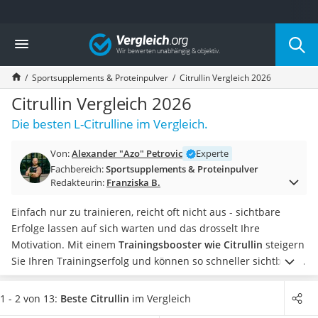
Die beliebtesten Vergleiche nach Kategorie
Vergleich
Drogerie
Inhalator
Sportsupplements & Proteinpulver
Citrullin Vergleich 2026
Haarschneider
Rollator
Citrullin Vergleich 2026
Braun Rasierer
Die besten L-Citrulline im Vergleich.
Katzenklappe (Chip)
Rasierer
Von:
Alexander "Azo" Petrovic
Experte
Masturbator
Fachbereich:
Sportsupplements & Proteinpulver
Massagepistole
Redakteurin:
Franziska B.
Epilierer
Reisehaartrockner
Einfach nur zu trainieren, reicht oft nicht aus - sichtbare
Eiweißpulver
Erfolge lassen auf sich warten und das drosselt Ihre
Magnesiumpräparat
Motivation. Mit einem
Trainingsbooster wie Citrullin
steigern
Katzenklappe
Sie Ihren Trainingserfolg und können so schneller sichtbare
Nackenmassagegerät
Unterschiede erkennen.
Diverse Tests im Internet machen
Zeckenschutz Katze
auf den Unterschied von reinem Citrullin und Citrullin-Malat
1 - 2 von 13:
Beste Citrullin
im Vergleich
leichter Haartrockner
aufmerksam. Im Malat steckt
verestertes Citrullin
, wodurch