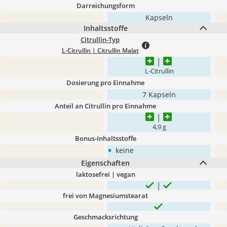
Darreichungsform
Kapseln
Inhaltsstoffe
Citrullin-Typ
L-Citrullin | Citrullin Malat
L-Citrullin
Dosierung pro Einnahme
7 Kapseln
Anteil an Citrullin pro Einnahme
4,9 g
Bonus-Inhaltsstoffe
•
keine
Eigenschaften
laktosefrei | vegan
frei von Magnesiumstearat
Geschmacksrichtung