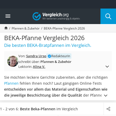
Die beliebtesten Vergleiche nach Kategorie
Vergleich
Haushalt
Wassersprudler
Pfannen & Zubehör
BEKA-Pfanne Vergleich 2026
Zentralstaubsauger
Brotbackautomat
BEKA-Pfanne Vergleich 2026
Wischroboter
Die besten BEKA-Bratpfannen im Vergleich.
Wäschespinne
Industriestaubsauger
Von:
Sandra Urso
Redakteurin
Spülmaschinentabs
schreibt über:
Pfannen & Zubehör
Akku-Staubsauger
Lektorin:
Alina V.
Eierkocher
AEG-Waschmaschine
Sie möchten leckere Gerichte zubereiten, aber die richtigen
Saug-Wisch-Roboter
Pfannen
fehlen Ihnen noch? Laut gängigen Online-Tests
Handstaubsauger
entscheiden vor allem das Material und Eigenschaften wie
Milchaufschäumer
die jeweilige Beschichtung über die Qualität
der Pfannen.
Kondenstrockner
BEKA bietet verschiedenste Modelle an, sodass für jeden die
Reiskocher
optimale Pfanne dabei ist.
In unserer Vergleichstabelle
1 - 2 von 6:
Beste Beka-Pfannen
im Vergleich
Heißwasserspender
erwartet Sie eine Auswahl empfehlenswerter