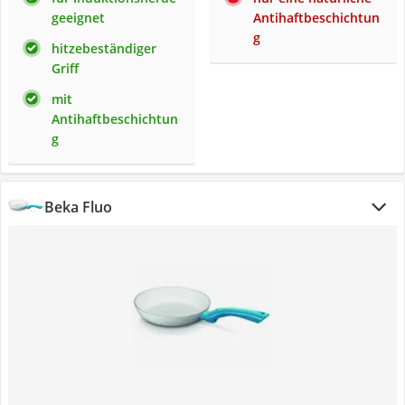
geeignet
Antihaftbeschichtun
g
hitzebeständiger
Griff
mit
Antihaftbeschichtun
g
Beka Fluo