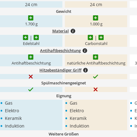
24 cm
24 cm
Gewicht
1.700 g
1.000 g
Material
Edelstahl
Carbonstahl
Antihaftbeschichtung
Antihaftbeschichtung
natürliche Antihaftbeschichtung
3
Hitzebeständiger Griff
Spülmaschinengeeignet
Eignung
•
•
•
Gas
Gas
•
•
•
Elektro
Elektro
E
•
•
•
Keramik
Keramik
K
•
•
•
Induktion
Induktion
I
Weitere Größen