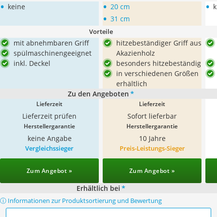
•
•
•
keine
20 cm
k
•
31 cm
Vorteile
mit abnehmbaren Griff
hitzebeständiger Griff aus
spülmaschinengeeignet
Akazienholz
inkl. Deckel
besonders hitzebeständig
in verschiedenen Größen
erhältlich
Zu den Angeboten
*
Lieferzeit
Lieferzeit
Lieferzeit prüfen
Sofort lieferbar
Herstellergarantie
Herstellergarantie
keine Angabe
10 Jahre
Vergleichssieger
Preis-Leistungs-Sieger
Zum Angebot »
Zum Angebot »
Erhältlich bei
*
ⓘ Informationen zur Produktsortierung und Bewertung