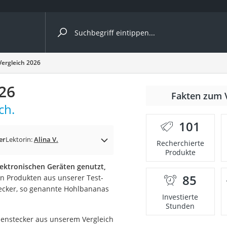
ergleiche nach Kategorie
ergleich 2026
26
Fakten zum 
ch.
101
er
Lektorin:
Alina V.
Recherchierte
Produkte
ektronischen Geräten genutzt,
85
n Produkten aus unserer Test-
onsdrucker
tecker, so genannte Hohlbananas
Investierte
Stunden
Solarpanel
nenstecker aus unserem Vergleich