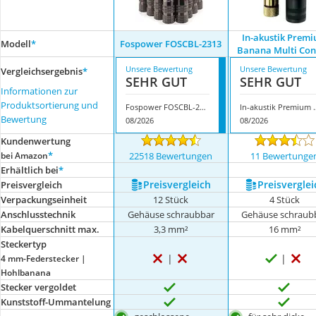
In-akustik Prem
Modell
*
Fospower FOSCBL-2313
Banana Multi Con
Unsere Bewertung
Unsere Bewertung
Vergleichsergebnis
*
SEHR GUT
SEHR GUT
Informationen zur
Produktsortierung und
Fospower FOSCBL-2313
In-akustik Premium
Bewertung
08/2026
08/2026
Kundenwertung
*
bei Amazon
22518 Bewertungen
11 Bewertunge
Erhältlich bei
*
Preis­vergleich
Preis­verglei
Preis­vergleich
Verpackungseinheit
12 Stück
4 Stück
Anschlusstechnik
Gehäuse schraubbar
Gehäuse schraub
Kabelquerschnitt max.
3,3 mm²
16 mm²
Steckertyp
4 mm-Federstecker |
Hohlbanana
Stecker vergoldet
Kunststoff-Ummantelung