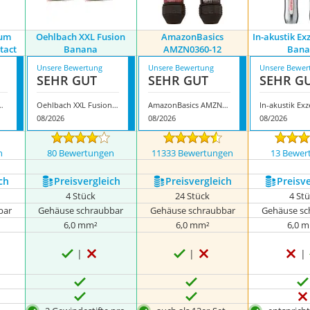
ium
Oehlbach XXL Fusion
AmazonBasics
In-akustik Ex
tact
Banana
AMZN0360-12
Bana
Unsere Bewertung
Unsere Bewertung
Unsere Bewer
SEHR GUT
SEHR GUT
SEHR G
 Banana Multi Contact
Oehlbach XXL Fusion Banana
AmazonBasics AMZN0360-12
08/2026
08/2026
08/2026
n
80 Bewertungen
11333 Bewertungen
13 Bewer
ch
Preis­vergleich
Preis­vergleich
Preis­v
4 Stück
24 Stück
4 St
bar
Gehäuse schraubbar
Gehäuse schraubbar
Gehäuse sc
6,0 mm²
6,0 mm²
6,0 