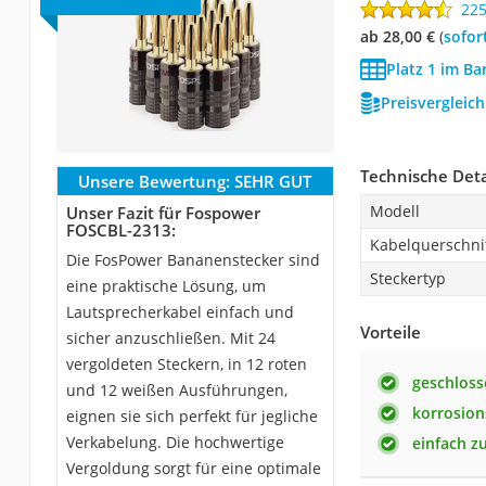
22
ab 28,00 €
(
Sofor
Platz 1 im Ba
Preisvergleic
Technische Deta
Unsere Bewertung:
SEHR GUT
Modell
Unser Fazit für Fospower
FOSCBL-2313:
Kabelquerschni
Die FosPower Bananenstecker sind
Steckertyp
eine praktische Lösung, um
Lautsprecherkabel einfach und
Vorteile
sicher anzuschließen. Mit 24
vergoldeten Steckern, in 12 roten
geschlos
und 12 weißen Ausführungen,
korrosion
eignen sie sich perfekt für jegliche
Verkabelung. Die hochwertige
einfach z
Vergoldung sorgt für eine optimale