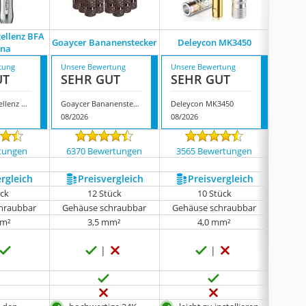
zellenz BFA
Goaycer Bananenstecker
Deleycon MK3450
Re
na
tung
Unsere Bewertung
Unsere Bewertung
Unsere
UT
SEHR GUT
SEHR GUT
SEH
In-akustik Exzellenz BFA Banana
Goaycer Bananenstecker
Deleycon MK3450
Rembu
08/2026
08/2026
08/202
tungen
6370 Bewertungen
3565 Bewertungen
51 
ergleich
Preis­vergleich
Preis­vergleich
P
ück
12 Stück
10 Stück
hraubbar
Gehäuse schraubbar
Gehäuse schraubbar
Gehäu
mm²
3,5 mm²
4,0 mm²