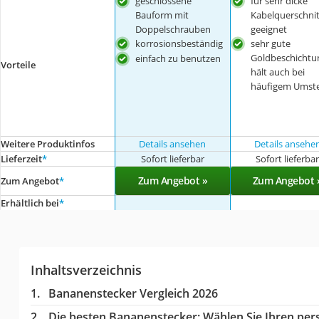
geschlossene
für sehr dicke
Bauform mit
Kabelquerschnit
Doppelschrauben
geeignet
korrosionsbeständig
sehr gute
Goldbeschichtu
einfach zu benutzen
Vorteile
hält auch bei
häufigem Umst
Weitere Produktinfos
Details ansehen
Details ansehe
Lieferzeit
*
Sofort lieferbar
Sofort lieferba
Zum Angebot »
Zum Angebot 
Zum Angebot
*
Erhältlich bei
*
Inhaltsverzeichnis
Bananenstecker Vergleich 2026
Die besten Bananenstecker:
Wählen Sie Ihren pers