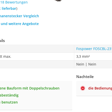
518 Bewertungen
t lieferbar
)
nanenstecker Vergleich
h und weitere Angebote
ils
Fospower FOSCBL-23
tt max.
3,3 mm²
Nein | Nein
Nachteile
sene Bauform mit Doppelschrauben
die Bedienung 
sbeständig
u benutzen