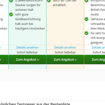
2 Gewindestifte pro
auch als 12er-Set
entsprich
te
Stecker sorgen für
erhältlich
Bestimmu
sicheren Halt
British Fe
sehr gute
Audio
ng
Goldbeschichtung
Gehäuse a
hält auch bei
schraubba
ecken
häufigem Umstecken
kein Werk
für sehr 
Hifi-Kom
geeignet
n
Details ansehen
Details ansehen
Details 
r
Sofort lieferbar
Sofort lieferbar
Sofort li
»
Zum Angebot »
Zum Angebot »
Zum Ang
önlichen Testsieger aus der Bestenliste.