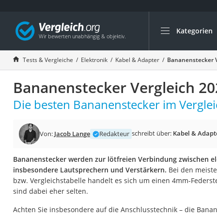
Kategorien
Die beliebtesten V
Elektronik
Tests & Vergleiche
Elektronik
Kabel & Adapter
Bananenstecker V
Powerstation
Bananenstecker Vergleich 20
Monitor 32 Zoll 4K
Fernseher
Die besten Bananenstecker im Verglei
Drucker
Desktop-PC
schreibt über:
Kabel & Adapt
Von:
Jacob Lange
Redakteur
Monitor
Bananenstecker werden zur lötfreien Verbindung zwischen el
Diascanner
insbesondere Lautsprechern und Verstärkern.
Bei den meiste
Laser-Multifunkti
bzw. Vergleichstabelle handelt es sich um einen 4mm-Feders
sind dabei eher selten.
Powerline-Adapter
Powerstation mit 
Achten Sie insbesondere auf die Anschlusstechnik – die Bana