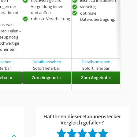
t den
hochwertige 24K-
leicht zu installieren
2 Ge
ngen der
Vergoldung innen
Stec
vielseitig
deration of
und außen
sich
optimale
robuste Verarbeitung
seh
Datenübertragung.
us zwei
Gol
ren Teilen –
hält
zeug nötig
häu
hochwertige
ponenten
ansehen
Details ansehen
Details ansehen
Det
eferbar
Sofort lieferbar
Sofort lieferbar
Sof
ebot »
Zum Angebot »
Zum Angebot »
Zu
Hat Ihnen dieser Bananenstecker
Vergleich gefallen?