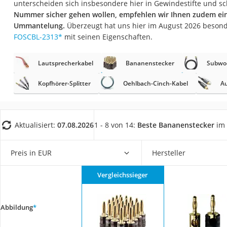
unterscheiden sich insbesondere hier in Gewindestifte und 
Gaming-PC
Nummer sicher gehen wollen, empfehlen wir Ihnen zudem ein
Soundbar
Ummantelung.
Überzeugt hat uns hier im August 2026 beson
FOSCBL-2313
*
mit seinen Eigenschaften.
17-Zoll-Laptop
Satellitenschüssel
Lautsprecherkabel
Bananenstecker
Subwoo
Gaming-Headset
Kopfhörer-Splitter
Oehlbach-Cinch-Kabel
Au
Schnurloses Telef
Tablets unter 200 
Ladekabel Typ 2 S
Aktualisiert:
07.08.2026
1 - 8 von 14:
Beste Bananenstecker
im 
Lichtwecker
Preis in EUR
Hersteller
Acer Aspire
Service
Vergleichssieger
Abbildung
*