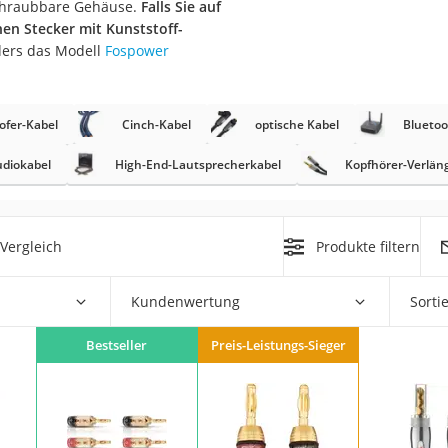
schraubbare Gehäuse.
Falls Sie auf
en Stecker mit Kunststoff-
ders das Modell
Fospower
fer-Kabel
Cinch-Kabel
optische Kabel
Blueto
diokabel
High-End-Lautsprecherkabel
Kopfhörer-Verlän
on
Euro
chuko
Vergleich
Produkte filtern
Kundenwertung
Sorti
Bestseller
Preis-Leistungs-Sieger