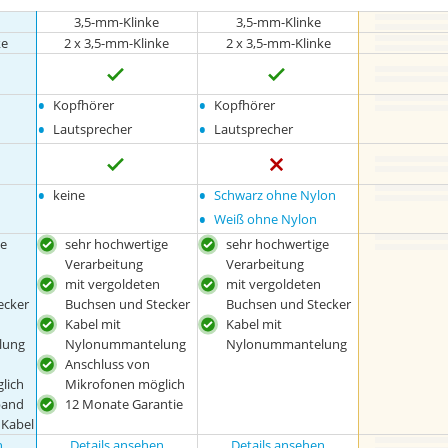
3,5-mm-Klinke
3,5-mm-Klinke
ke
2 x 3,5-mm-Klinke
2 x 3,5-mm-Klinke
•
•
Kopfhörer
Kopfhörer
•
•
Lautsprecher
Lautsprecher
•
•
keine
Schwarz ohne Nylon
•
Weiß ohne Nylon
ge
sehr hochwertige
sehr hochwertige
Verarbeitung
Verarbeitung
mit vergoldeten
mit vergoldeten
ecker
Buchsen und Stecker
Buchsen und Stecker
Kabel mit
Kabel mit
lung
Nylonummantelung
Nylonummantelung
Anschluss von
lich
Mikrofonen möglich
band
12 Monate Garantie
 Kabel
n
Details ansehen
Details ansehen