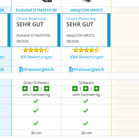
24
DuKabel D1M2FHY30
deleyCON MK972
Unsere Bewertung
Unsere Bewertung
SEHR GUT
SEHR GUT
DuKabel D1M2FHY30
deleyCON MK972
08/2026
08/2026
gen
900 Bewertungen
3068 Bewertungen
ch
Preis­vergleich
Preis­vergleich
Grau-Schwarz
Schwarz
g
sehr hochwertig
sehr hochwertig
30 cm
20 cm