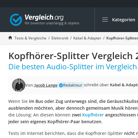
Kategorien
Die beliebtesten V
Elektronik
Tests & Vergleiche
Elektronik
Kabel & Adapter
Kopfhörer-Splitte
Powerstation
Kopfhörer-Splitter Vergleich
Monitor 32 Zoll 4K
Fernseher
Die besten Audio-Splitter im Vergleich
Drucker
Desktop-PC
schreibt über:
Kabel & Adapt
Von:
Jacob Lange
Redakteur
Monitor
Wenn Sie
im Bus oder Zug unterwegs sind, die Geräuschkuli
Diascanner
ausblenden möchten, aber dennoch gemeinsam Musik hören
Laser-Multifunkti
die Lösung: An diesen können
zwei
Kopfhörer
angeschlossen
jeder sein eigenes Kopfhörer-Paar benutzen
.
Powerline-Adapter
Powerstation mit 
Tests im Internet berichten, dass die Kopfhörer-Splitter
nicht 