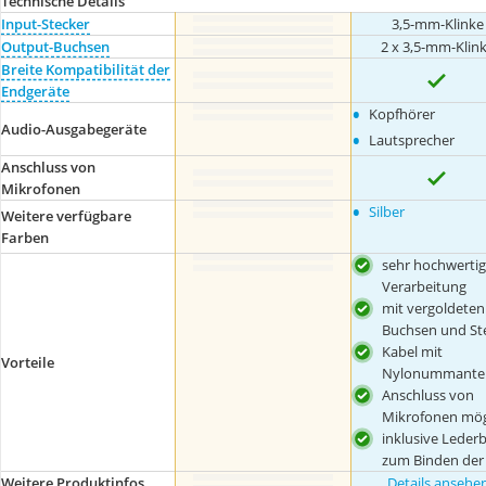
Technische Details
Input-Stecker
3,5-mm-Klinke
Output-Buchsen
2 x 3,5-mm-Klin
Breite Kompatibilität der
Endgeräte
•
Kopfhörer
Audio-Ausgabegeräte
•
Lautsprecher
Anschluss von
Mikrofonen
•
Silber
Weitere verfügbare
Farben
sehr hochwerti
Verarbeitung
mit vergoldeten
Buchsen und St
Kabel mit
Vorteile
Nylonummante
Anschluss von
Mikrofonen mög
inklusive Leder
zum Binden der
Weitere Produktinfos
Details ansehe