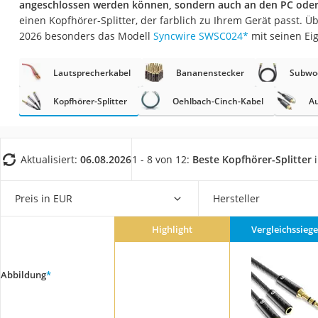
angeschlossen werden können, sondern auch an den PC ode
Gaming-PC
einen Kopfhörer-Splitter, der farblich zu Ihrem Gerät passt. Ü
Soundbar
2026 besonders das Modell
Syncwire SWSC024
*
mit seinen Ei
17-Zoll-Laptop
Lautsprecherkabel
Bananenstecker
Subwoo
Satellitenschüssel
Gaming-Headset
Kopfhörer-Splitter
Oehlbach-Cinch-Kabel
Au
Schnurloses Telef
Tablets unter 200 
Aktualisiert:
06.08.2026
1 - 8 von 12:
Beste Kopfhörer-Splitter
i
Ladekabel Typ 2 S
Lichtwecker
Preis in EUR
Hersteller
Acer Aspire
Highlight
Vergleichssiege
Service
Abbildung
*