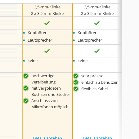
3,5-mm-Klinke
3,5-mm-Klinke
3,
2 x 3,5-mm-Klinke
2 x 3,5-mm-Klinke
2 x 
•
•
•
Kopfhörer
Kopfhörer
Kopfh
•
•
•
Lautsprecher
Lautsprecher
Lauts
•
•
•
keine
keine
keine
hochwertige
sehr präzise
verl
Verarbeitung
Ton
einfach zu benutzen
mit vergoldeten
sehr
flexibles Kabel
Buchsen und Stecker
sehr
Anschluss von
Mikrofonen möglich
Details ansehen
Details ansehen
Det