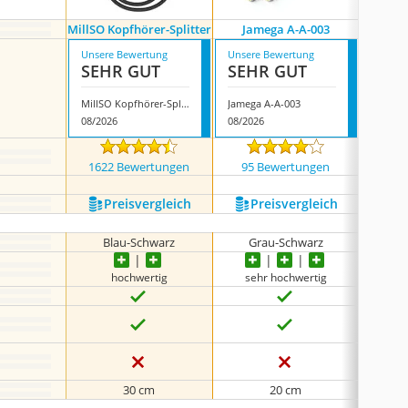
MillSO Kopfhörer-Splitter
Jamega A-A-003
Del
Unsere Bewertung
Unsere Bewertung
Unsere
SEHR GUT
SEHR GUT
GUT
MillSO Kopfhörer-Splitter
Jamega A-A-003
Deley
08/2026
08/2026
08/202
1622 Bewertungen
95 Bewertungen
819
Preis­vergleich
Preis­vergleich
P
Blau-Schwarz
Grau-Schwarz
Gr
hochwertig
sehr hochwertig
se
30 cm
20 cm