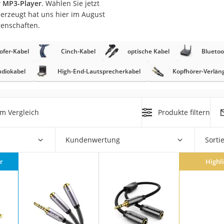
r MP3-Player
. Wählen Sie jetzt
berzeugt hat uns hier im August
genschaften.
fer-Kabel
Cinch-Kabel
optische Kabel
Blueto
diokabel
High-End-Lautsprecherkabel
Kopfhörer-Verlän
on
Euro
m Vergleich
Produkte filtern
chuko
Kundenwertung
Sorti
r
Highl