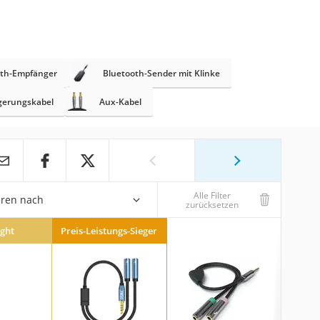
oth-Empfänger
Bluetooth-Sender mit Klinke
gerungskabel
Aux-Kabel
Alle Filter
eren nach
zurücksetzen
ight
Preis-Leistungs-Sieger