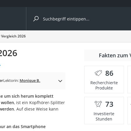
ergleiche nach Kategorie
r Vergleich 2026
 2026
Fakten zum 
.
86
er
Lektorin:
Monique B.
Recherchierte
Produkte
sse um sich herum komplett
73
 wollen
, ist ein Kopfhörer-Splitter
onsdrucker
 werden
. Auf diese Weise kann
Investierte
Stunden
Solarpanel
nur an das Smartphone