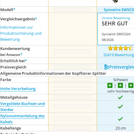
Modell
*
Syncwire SWSC0
Unsere Bewertung
Vergleichsergebnis
*
SEHR GUT
Informationen zur
Produktsortierung und
Syncwire SWSC024
Bewertung
08/2026
Kundenwertung
*
bei Amazon
32419 Bewertun
Erhältlich bei
*
Preis­verglei
Preis­vergleich
Allgemeine Produktinformationen der Kopfhörer-Splitter
Farbe
Schwarz
Hohe Verarbeitung
sehr hochwerti
Metallgehäuse
Vergoldete Buchsen und
Stecker
Nylonummantelung des
Kabels
Kabellänge
23 cm