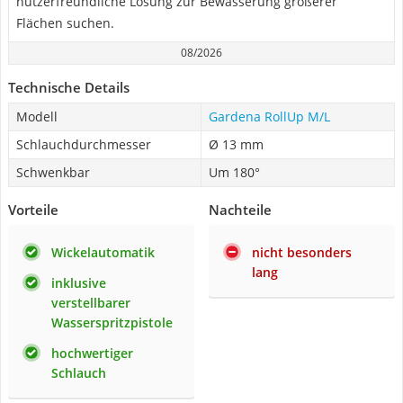
nutzerfreundliche Lösung zur Bewässerung größerer
Flächen suchen.
08/2026
Technische Details
Modell
Gardena RollUp M/L
Schlauchdurchmesser
Ø 13 mm
Schwenkbar
Um 180°
Vorteile
Nachteile
Wickelautomatik
nicht besonders
lang
inklusive
verstellbarer
Wasserspritzpistole
hochwertiger
Schlauch