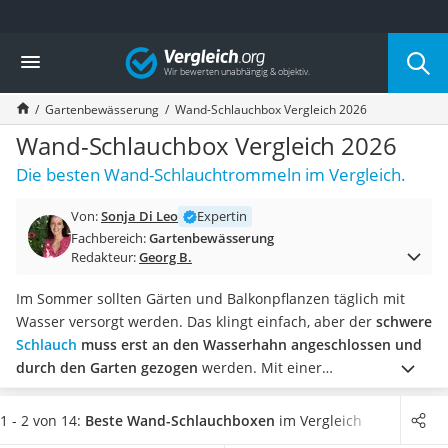
Die beliebtesten Vergleiche nach Kategorie
Vergleich
Baumarkt
Tresor feuerfest
Gartenbewässerung
Wand-Schlauchbox Vergleich 2026
Makita-Akku-Rasenmäher
Kappsäge
Wand-Schlauchbox Vergleich 2026
Smartes Türschloss
Die besten Wand-Schlauchtrommeln im Vergleich.
Akku-Rasentrimmer
Feuchtigkeitsmessgerät
Von:
Sonja Di Leo
Expertin
Split-Klimaanlage 2 Innengeräte
Fachbereich:
Gartenbewässerung
Pelletofen
Redakteur:
Georg B.
Bohrmaschine
Tiefbrunnenpumpe
Im Sommer sollten Gärten und Balkonpflanzen täglich mit
Fliesenschneider
Wasser versorgt werden. Das klingt einfach, aber der
schwere
Hochdruckreiniger
Schlauch
muss erst an den Wasserhahn angeschlossen und
Doppelschleifer
durch den Garten gezogen
werden. Mit einer
Überwachungskamera
Schlauchtrommel für die Wand wird das Gießen zum
Benzinrasenmäher mit Elektrostart
Kinderspiel.
Dank einer
integrierten Schlauchführung wickelt
1 - 2 von 14:
Beste Wand-Schlauchboxen
im Vergleich
Akku-Laubsauger
sich der Schlauch ohne Knicke oder Ecken auf
und bleibt so