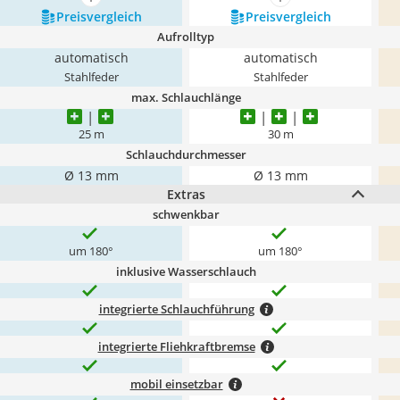
mehr anzeigen
mehr anzeigen
Preis­vergleich
Preis­vergleich
Aufrolltyp
automatisch
automatisch
Stahlfeder
Stahlfeder
max. Schlauchlänge
25 m
30 m
Schlauchdurchmesser
Ø 13 mm
Ø 13 mm
Extras
schwenkbar
um 180°
um 180°
inklusive Wasserschlauch
integrierte Schlauchführung
integrierte Fliehkraftbremse
mobil einsetzbar