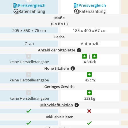
mehr anzeigen
Preis­vergleich
Preis­vergleich
Ratenzahlung
Ratenzahlung
Maße
(L x B x H)
205 x 350 x 76 cm
185 x 400 x 67 cm
Farbe
Grau
Anthrazit
Anzahl der Sitzplätze
keine Herstellerangabe
4 Stück
Hohe Sitztiefe
keine Herstellerangabe
45 cm
Geringes Gewicht
keine Herstellerangabe
228 kg
Mit Schlaffunktion
Inklusive Kissen