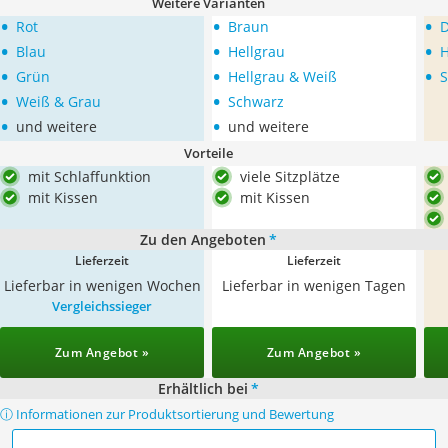
Weitere Varianten
•
•
•
Rot
Braun
D
•
•
•
Blau
Hellgrau
H
•
•
•
Grün
Hellgrau & Weiß
S
•
•
Weiß & Grau
Schwarz
•
•
und weitere
und weitere
Vorteile
mit Schlaffunktion
viele Sitzplätze
mit Kissen
mit Kissen
Zu den Angeboten
*
Lieferzeit
Lieferzeit
Lieferbar in wenigen Wochen
Lieferbar in wenigen Tagen
Vergleichssieger
Zum Angebot »
Zum Angebot »
Erhältlich bei
*
ⓘ Informationen zur Produktsortierung und Bewertung