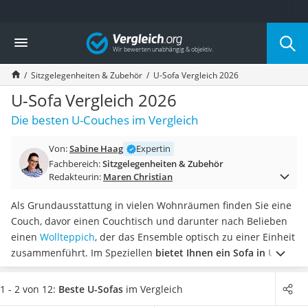
Die beliebtesten Vergleiche nach Kategorie
Vergleich
Wohnen
Matratzen-Topper
Sitzgelegenheiten & Zubehör
U-Sofa Vergleich 2026
Matratzen
Konferenzlautsprecher
U-Sofa Vergleich 2026
Tageslichtlampe
Die besten U-Couches im Vergleich
Badlüfter
Ergonomischer Bürostuhl
Von:
Sabine Haag
Expertin
Bürohocker
Fachbereich:
Sitzgelegenheiten & Zubehör
Außenleuchte mit Kamera
Redakteurin:
Maren Christian
Ozongeneratoren
Akku-Tischlampe
Als Grundausstattung in vielen Wohnräumen finden Sie eine
Konferenzmikrofon
Couch, davor einen Couchtisch und darunter nach Belieben
Klappmatratze
einen
Wollteppich
, der das Ensemble optisch zu einer Einheit
Duschkopf mit Kalkfilter
zusammenführt. Im Speziellen
bietet Ihnen ein Sofa in U-
Aktenvernichter Sicherheitsstufe 4
Form viel Platz für Freunde und Familie
. Dabei entscheidet
Bettgitter
die Größe über die verfügbaren Sitzplätze.
In unserer
1 - 2 von 12:
Beste U-Sofas
im Vergleich
Spannbettlaken
Vergleichstabelle finden Sie unterschiedliche Arten von U-