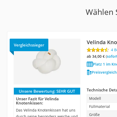
Wählen S
Velinda Kno
Vergleichssieger
4 
ab 34,00 €
(
Sofor
Platz 1 im Kn
Preisvergleic
Technische Deta
Unsere Bewertung:
SEHR GUT
Modell
Unser Fazit für Velinda
Knotenkissen:
Füllmaterial
Das Velinda Knotenkissen hat uns
Größe
durch seine besonders weiche und