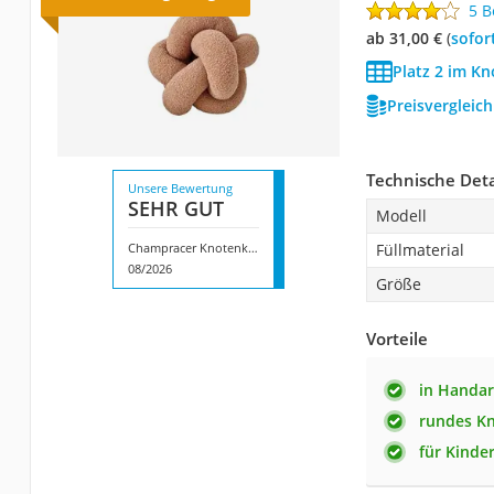
5 
ab 31,00 €
(
Sofor
Platz 2 im Kn
Preisvergleic
Technische Deta
Unsere Bewertung
SEHR GUT
Modell
Champracer Knotenkissen
Füllmaterial
08/2026
Größe
Vorteile
in Handar
rundes K
für Kinde