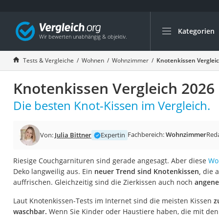
Kategorien
Die beliebtesten V
Wohnen
Tests & Vergleiche
Wohnen
Wohnzimmer
Knotenkissen Verglei
Matratzen-Topper
Knotenkissen Vergleich 2026
Matratzen
Konferenzlautspre
Die besten Knot-Kissen im Vergleich.
Tageslichtlampe
Badlüfter
Fachbereich:
Wohnzimmer
Red
Von:
Julia Bittner
Expertin
Ergonomischer Bü
Riesige Couchgarnituren sind gerade angesagt. Aber diese
Wo
Bürohocker
Deko langweilig aus. Ein
neuer Trend sind Knotenkissen,
die a
Außenleuchte mit
auffrischen. Gleichzeitig sind die Zierkissen auch noch
angene
Ozongeneratoren
Laut Knotenkissen-Tests im Internet sind die meisten Kissen
z
Akku-Tischlampe
waschbar.
Wenn Sie Kinder oder Haustiere haben, die mit den 