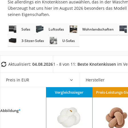
Sie allerdings ein Knotenkissen auswählen, das in der Wasch
Konferenzmikrofo
Überzeugt hat uns hier im August 2026 besonders das Modell
Klappmatratze
seinen Eigenschaften.
Duschkopf mit Kalk
Sofas
Luftsofas
Wohnlandschaften
Aktenvernichter Si
Bettgitter
3-Sitzer-Sofas
U-Sofas
Spannbettlaken
Topper 100 x 200
Aktualisiert:
04.08.2026
1 - 8 von 11:
Beste Knotenkissen
im Ve
Duschpaneel
Höhenverstellbare
Preis in EUR
Hersteller
Matratze 90 x 200
Vergleichssieger
Preis-Leistungs-Si
Service
Abbildung
*