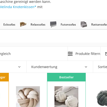
maschine gereinigt werden kann.
n
Velinda Knotenkissen
*
mit
filter
Ecksofas
Relaxsofas
Futonsofas
Rattansofa
cherheitsstufe 4
rgleich
Produkte filtern
r Schreibtisch
Kundenwertung
Sorti
 cm
eger
Bestseller