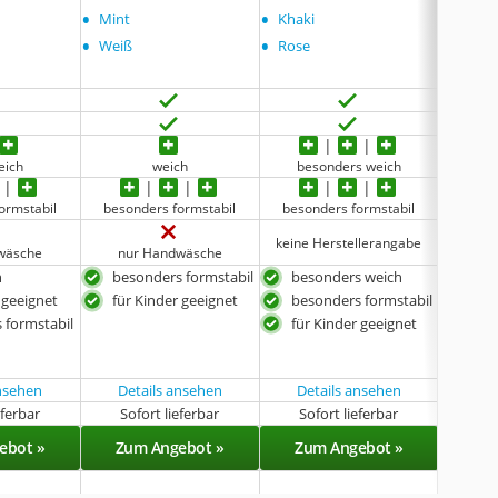
•
•
•
Mint
Khaki
Mintg
•
•
•
Weiß
Rose
Dunke
eich
weich
besonders weich
bes
ormstabil
besonders formstabil
besonders formstabil
beson
keine Herstellerangabe
wäsche
nur Handwäsche
Hand
h
besonders formstabil
besonders weich
bes
 geeignet
für Kinder geeignet
besonders formstabil
bes
 formstabil
für Kinder geeignet
für 
ansehen
Details ansehen
Details ansehen
Det
eferbar
Sofort lieferbar
Sofort lieferbar
Sof
ebot »
Zum Angebot »
Zum Angebot »
Zu