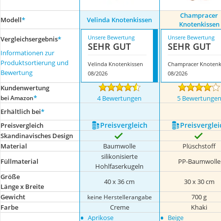
Champracer
Modell
*
Velinda Knotenkissen
Knotenkissen
Unsere Bewertung
Unsere Bewertung
Vergleichsergebnis
*
SEHR GUT
SEHR GUT
Informationen zur
Produktsortierung und
Velinda Knotenkissen
Bewertung
08/2026
08/2026
Kundenwertung
*
bei Amazon
4 Bewertungen
5 Bewertunge
Erhältlich bei
*
Preis­vergleich
Preis­verglei
Preis­vergleich
Skandinavisches Design
Material
Baumwolle
Plüschstoff
silikonisierte
Füllmaterial
PP-Baumwolle
Hohlfaserkugeln
Größe
40 x 36 cm
30 x 30 cm
Länge x Breite
Gewicht
700 g
keine Herstellerangabe
Farbe
Creme
Khaki
•
•
Aprikose
Beige