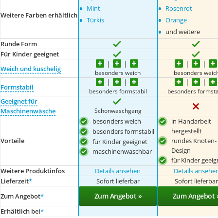
•
•
Mint
Rosenrot
Weitere Farben erhältlich
•
•
Türkis
Orange
•
und weitere
Runde Form
Für Kinder geeignet
Weich und kuschelig
besonders weich
besonders weic
Formstabil
besonders formstabil
besonders formsta
Geeignet für
Schonwaschgang
Maschinenwäsche
besonders weich
in Handarbeit
hergestellt
besonders formstabil
rundes Knoten-
Vorteile
für Kinder geeignet
Design
maschinenwaschbar
für Kinder geeig
Weitere Produktinfos
Details ansehen
Details ansehe
Lieferzeit
*
Sofort lieferbar
Sofort lieferba
Zum Angebot »
Zum Angebot 
Zum Angebot
*
Erhältlich bei
*