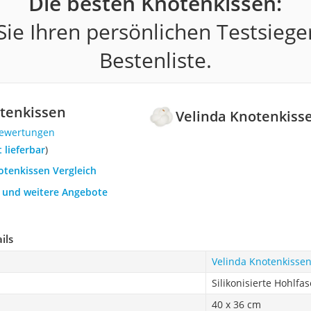
Die besten Knotenkissen:
ie Ihren persönlichen Testsiege
Bestenliste.
tenkissen
Velinda Knotenkiss
Bewertungen
t lieferbar
)
otenkissen Vergleich
h und weitere Angebote
ils
Velinda Knotenkisse
Silikonisierte Hohlfa
40 x 36 cm