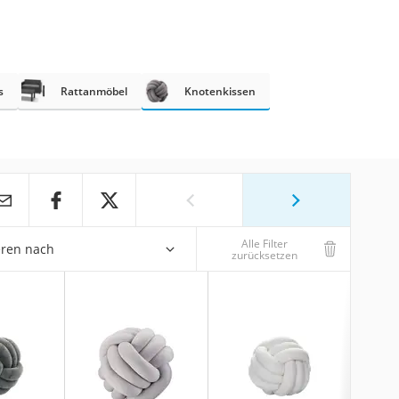
s
Rattanmöbel
Knotenkissen
Alle Filter
eren nach
zurücksetzen