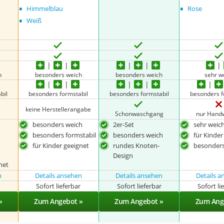
•
•
Himmelblau
Rose
•
Weiß
h
besonders weich
besonders weich
sehr w
bil
besonders formstabil
besonders formstabil
besonders f
keine Herstellerangabe
Schonwaschgang
nur Hand
besonders weich
2er-Set
sehr weic
besonders formstabil
besonders weich
für Kinder
für Kinder geeignet
rundes Knoten-
besonders
Design
net
n
Details ansehen
Details ansehen
Details 
r
Sofort lieferbar
Sofort lieferbar
Sofort li
»
Zum Angebot »
Zum Angebot »
Zum Ang