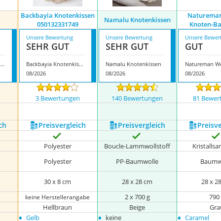
Backbayia Knotenkissen
Natureman
Namalu Knotenkissen
050132331749
Knoten-Ba
Unsere Bewertung
Unsere Bewertung
Unsere Bewer
SEHR GUT
SEHR GUT
GUT
Champracer Knotenkissen
Backbayia Knotenkissen 050132331749
Namalu Knotenkissen
08/2026
08/2026
08/2026
n
3 Bewertungen
140 Bewertungen
81 Bewer
ch
Preis­vergleich
Preis­vergleich
Preis­v
Polyester
Boucle-Lammwollstoff
Kristalls
Polyester
PP-Baumwolle
Baumw
30 x 8 cm
28 x 28 cm
28 x 2
2 x 700 g
790
keine Herstellerangabe
Hellbraun
Beige
Gra
•
•
•
Gelb
keine
Caramel