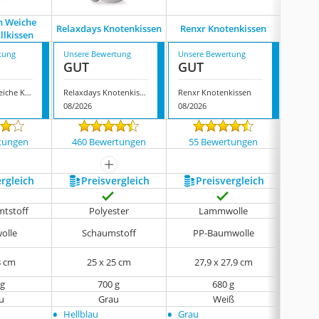
 Weiche
Relaxdays Knotenkissen
Renxr Knotenkissen
Hava 
llkissen
tung
Unsere Bewertung
Unsere Bewertung
Unsere
GUT
GUT
GUT
Natureman Weiche Knoten-Ballkissen
Relaxdays Knotenkissen
Renxr Knotenkissen
Hava K
08/2026
08/2026
08/202
tungen
460 Bewertungen
55 Bewertungen
24 
mehr anzeigen
ergleich
Preis­vergleich
Preis­vergleich
P
amtstoff
‎Polyester
Lammwolle
Kris
olle
Schaumstoff
PP-Baumwolle
Po
8 cm
‎25 x 25 cm
27,9 x 27,9 cm
‎
 g
700 g
‎680 g
u
Grau
Weiß
D
•
•
•
Hellblau
Grau
Rot