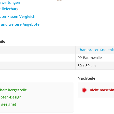
Bewertungen
t lieferbar
)
otenkissen Vergleich
h und weitere Angebote
ils
Champracer Knotenk
PP-Baumwolle
30 x 30 cm
Nachteile
beit hergestellt
nicht maschi
noten-Design
r geeignet