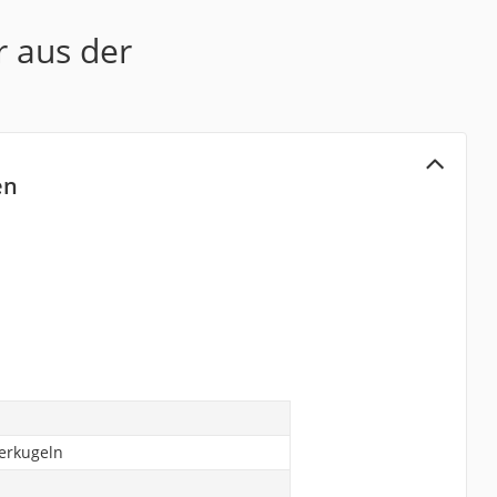
r aus der
en
n
serkugeln