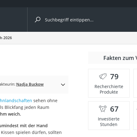
ergleiche nach Kategorie
ch 2026
Fakten zum 
cher
79
akteurin:
Nadja Buckow
Recherchierte
Produkte
rostuhl
hnlandschaften
sehen ohne
67
ls Blickfang jeden Raum
 Kamera
hm weich.
Investierte
Stunden
umindest mit der Hand
Kissen spielen dürfen, sollten