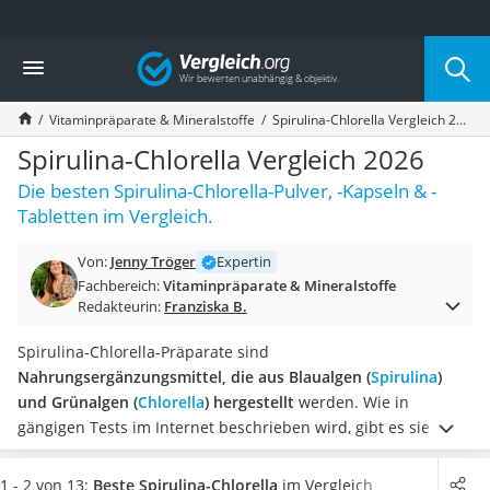
Die beliebtesten Vergleiche nach Kategorie
Vergleich
Drogerie
Inhalator
Vitaminpräparate & Mineralstoffe
Spirulina-Chlorella Vergleich 2026
Haarschneider
Rollator
Spirulina-Chlorella Vergleich 2026
Braun Rasierer
Die besten Spirulina-Chlorella-Pulver, -Kapseln & -
Katzenklappe (Chip)
Tabletten im Vergleich.
Rasierer
Masturbator
Von:
Jenny Tröger
Expertin
Massagepistole
Fachbereich:
Vitaminpräparate & Mineralstoffe
Epilierer
Redakteurin:
Franziska B.
Reisehaartrockner
Eiweißpulver
Spirulina-Chlorella-Präparate sind
Magnesiumpräparat
Nahrungsergänzungsmittel, die aus Blaualgen (
Spirulina
)
Katzenklappe
und Grünalgen (
Chlorella
) hergestellt
werden. Wie in
Nackenmassagegerät
gängigen Tests im Internet beschrieben wird, gibt es sie in
Zeckenschutz Katze
Form von
Pulver, Kapseln oder Tabletten.
Die Einnahme von
leichter Haartrockner
Kapseln und Tabletten wird dabei als einfacher beschrieben,
1 - 2 von 13:
Beste Spirulina-Chlorella
im Vergleich