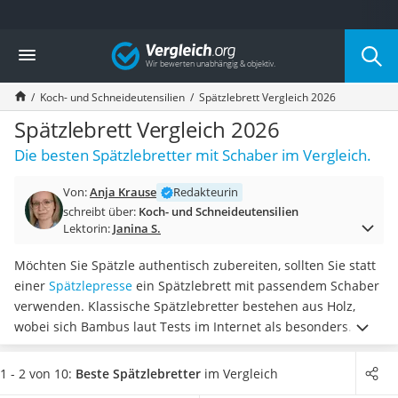
Die beliebtesten Vergleiche nach Kategorie
Vergleich
Haushalt
Wassersprudler
Koch- und Schneideutensilien
Spätzlebrett Vergleich 2026
Zentralstaubsauger
Brotbackautomat
Spätzlebrett Vergleich 2026
Wischroboter
Die besten Spätzlebretter mit Schaber im Vergleich.
Wäschespinne
Industriestaubsauger
Von:
Anja Krause
Redakteurin
Spülmaschinentabs
schreibt über:
Koch- und Schneideutensilien
Akku-Staubsauger
Lektorin:
Janina S.
Eierkocher
AEG-Waschmaschine
Möchten Sie Spätzle authentisch zubereiten, sollten Sie statt
Saug-Wisch-Roboter
einer
Spätzlepresse
ein Spätzlebrett mit passendem Schaber
Handstaubsauger
verwenden. Klassische Spätzlebretter bestehen aus Holz,
Milchaufschäumer
wobei sich Bambus laut Tests im Internet als besonders
Kondenstrockner
pflegeleichtes und hygienisches Material
entpuppt.
Wählen
Reiskocher
Sie jetzt ein Spätzlebrett aus unserer Vergleichstabelle, das
1 - 2 von 10:
Beste Spätzlebretter
im Vergleich
Heißwasserspender
wenig wiegt, damit Sie es am Griff auch etwas
länger