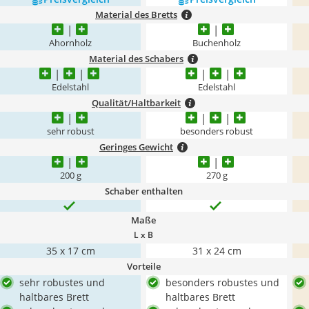
Material des Bretts
Ahornholz
Buchenholz
Material des Schabers
Edelstahl
Edelstahl
Qualität/Haltbarkeit
sehr robust
besonders robust
Geringes Gewicht
200 g
270 g
Schaber enthalten
Maße
L x B
35 x 17 cm
31 x 24 cm
Vorteile
sehr robustes und
besonders robustes und
haltbares Brett
haltbares Brett