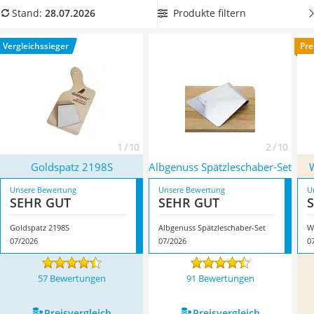
Tierhaarstaubsauger
problemlos in einer Hand halten können
, ohne dass Ihr Arm
Produkte filtern
Stand:
28.07.2026
Ecovacs-Saugroboter
ermüdet. Überzeugt hat uns hier im Juli 2026 besonders das
Nespresso-Maschine
Modell
Goldspatz 2198S
*
mit seinen Eigenschaften.
Vergleichssieger
Pre
Messerschärfer
Service
1 / 10
2 / 10
Goldspatz 2198S
Albgenuss Spätzleschaber-Set
Unsere Bewertung
Unsere Bewertung
U
SEHR GUT
SEHR GUT
Goldspatz 2198S
Albgenuss Spätzleschaber-Set
W
07/2026
07/2026
0
57 Bewertungen
91 Bewertungen
Preis­vergleich
Preis­vergleich