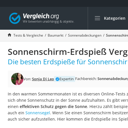
Kategorien
Die beliebtesten V
Baumarkt
Tests & Vergleiche
Baumarkt
Sonnenabdeckungen
Sonnenschirm
Tresor feuerfest
Sonnenschirm-Erdspieß Verg
Makita-Akku-Rase
Kappsäge
Die besten Erdspieße für Sonnenschir
Smartes Türschlos
Akku-Rasentrimm
Fachbereich:
Sonnenabdeckun
Von:
Sonja Di Leo
Expertin
Feuchtigkeitsmess
In den warmen Sommermonaten ist es diversen Online-Tests z
Split-Klimaanlage 
sich ohne Sonnenschutz in der Sonne aufzuhalten. Es gibt ver
Pelletofen
einen
effektiven Schutz gegen die Sonne
. Hierzu zählt beisp
auch ein
Sonnensegel
. Wenn Sie einen Sonnenschirm besitzen,
Bohrmaschine
auch sicher aufzustellen. Hier kommen die Erdspieße ins Spiel
Tiefbrunnenpump