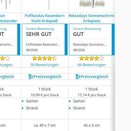
fun
Fvlfilasdas Rasendorn
Relaxdays Sonnenschirm-
rmständer
Stahl-Erdspieß
Erdspiess
Sonne
tung
Unsere Bewertung
Unsere Bewertung
Unsere
UT
SEHR GUT
GUT
GUT
Herefun Sonnenschirmständer
Fvlfilasdas Rasendorn Stahl-Erdspieß
Relaxdays Sonnenschirm-Erdspiess
08/2026
08/2026
08/202
rtungen
58 Bewertungen
66 Bewertungen
274
ergleich
Preis­vergleich
Preis­vergleich
P
ück
1 Stück
1 Stück
o Stück
16,99 € pro Stück
15,14 € pro Stück
12,
•
•
•
Garten
Garten
Stran
•
•
•
Strand
Strand
Garte
3 cm
ca. 45 x 7 cm
42 x 5 cm