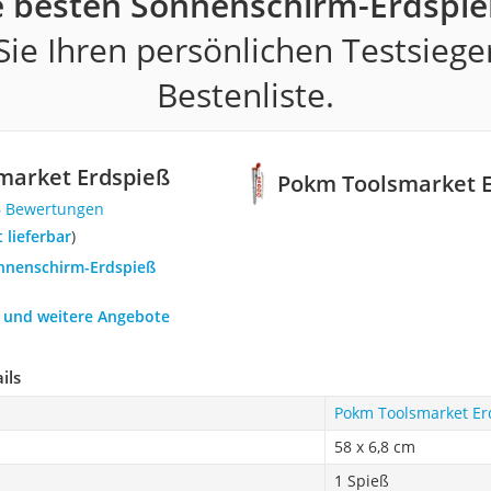
e besten Sonnenschirm-Erdspie
ie Ihren persönlichen Testsiege
Bestenliste.
market Erdspieß
Pokm Toolsmarket 
6 Bewertungen
t lieferbar
)
onnenschirm-Erdspieß
h und weitere Angebote
ils
Pokm Toolsmarket Er
58 x 6,8 cm
1 Spieß