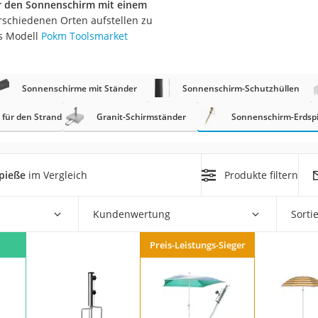
ür den Sonnenschirm mit einem
rschiedenen Orten aufstellen zu
r
s Modell
Pokm Toolsmarket
mera
er
Sonnenschirme mit Ständer
Sonnenschirm-Schutzhüllen
mit Elektrostart
für den Strand
Granit-Schirmständer
Sonnenschirm-Erdsp
pieße
im Vergleich
Produkte filtern
en
zer
Kundenwertung
Sorti
Preis-Leistungs-Sieger