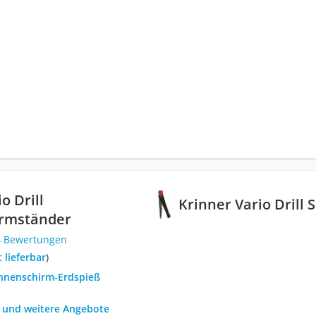
o Drill
Krinner Vario Dril
rmständer
4 Bewertungen
t lieferbar
)
onnenschirm-Erdspieß
h und weitere Angebote