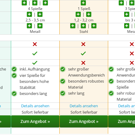
4 Spieße
1 Spieß
3 Spi
2,5 - 3,5 cm
1,2 - 3,2 cm
bis 3
Metall
Stahl
Meta
ache
inkl. Aufhängung
sehr großer
sehr groß
Anwendungsbereich
Anwendun
vier Spieße für
besonders robustes
besonders
besonders hohe
Material
Spieße
nd
Stabilität
sehr lang
sehr robu
besonders lang
Material
n
Details ansehen
Details ansehen
Details 
r
Sofort lieferbar
Sofort lieferbar
Sofort li
»
Zum Angebot »
Zum Angebot »
Zum Ang