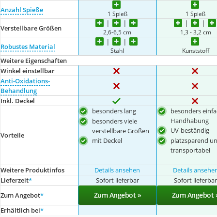
Anzahl Spieße
1 Spieß
1 Spieß
Verstellbare Größen
2,6-6,5 cm
1,3 - 3,2 cm
Robustes Material
Stahl
Kunststoff
Weitere Eigenschaften
Winkel einstellbar
Anti-Oxidations-
Behandlung
Inkl. Deckel
besonders lang
besonders einf
Handhabung
besonders viele
UV-beständig
verstellbare Größen
Vorteile
mit Deckel
platzsparend u
transportabel
Weitere Produktinfos
Details ansehen
Details ansehe
Lieferzeit
*
Sofort lieferbar
Sofort lieferba
Zum Angebot »
Zum Angebot 
Zum Angebot
*
Erhältlich bei
*