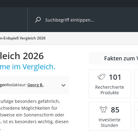
ergleiche nach Kategorie
-Erdspieß Vergleich 2026
leich 2026
nmäher
Fakten zum 
me im Vergleich.
s
101
er
gen
Redakteur:
Georg B.
Recherchierte
Produkte
gerät
ufolge besonders gefährlich,
2 Innengeräte
85
schiedene Möglichkeiten für
ielsweise ein Sonnenschirm oder
Investierte
 ist es besonders wichtig, diesen
Stunden
.
e