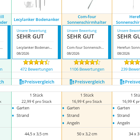
ill
Com-four
Here
Lecylanker Bodenanker
nder
Sonnenschirmhalter
Sonnenschi
Unsere Bewertung
Unsere Bewertung
Unsere Bewer
SEHR GUT
SEHR GUT
SEHR G
rinner Vario Drill Sonnenschirmständer
Lecylanker Bodenanker
Com-four Sonnenschirmhalter
08/2026
08/2026
08/2026
en
472 Bewertungen
1106 Bewertungen
239 Bewe
ch
Preis­vergleich
Preis­vergleich
Preis­v
1 Stück
1 Stück
1 St
k
22,99 € pro Stück
16,99 € pro Stück
16,99 € pr
•
•
•
Garten
Garten
Garten
•
•
•
Strand
Strand
Strand
•
•
Angeln
Angeln
44,5 x 3,5 cm
50 x 3,2 cm
34 x 