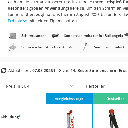
Wählen Sie jetzt aus unserer Produkttabelle
Ihren Erdspieß f
Fliesenschneider
besonders großen Anwendungsbereich
, um den Schirm an ve
Hochdruckreinige
können. Überzeugt hat uns hier im August 2026 besonders da
Erdspieß
*
mit seinen Eigenschaften.
Doppelschleifer
Überwachungska
Schirmständer
Sonnenschirmhalter für Balkongeländ
Benzinrasenmäher 
Sonnenschirmständer mit Rollen
Sonnenschirmhalter 
Akku-Laubsauger
Löschdecke
Multimeter
Aktualisiert:
07.08.2026
1 - 8 von 14:
Beste Sonnenschirm-Erds
Winterharte Palm
Preis in EUR
Hersteller
Gasdurchlauferhit
Service
Vergleichssieger
Bestseller
Abbildung
*