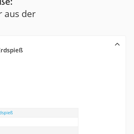
ße:
r aus der
Erdspieß
dspieß