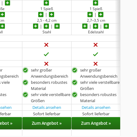
eße
1 Spieß
1 Spieß
 cm
2,5 - 4,2 cm
2,7–3,5 cm
keine 
ll
Stahl
Edelstahl
verz
er
sehr großer
sehr großer
kan
gsbereich
Anwendungsbereich
Anwendungsbereich
Hun
 viele
besonders robustes
sehr viele verstellbare
ver
Material
Größen
mit
stes
sehr viele verstellbare
besonders robustes
Fes
Größen
Material
rost
ansehen
Details ansehen
Details ansehen
eferbar
Sofort lieferbar
Sofort lieferbar
Sof
ebot »
Zum Angebot »
Zum Angebot »
Zu