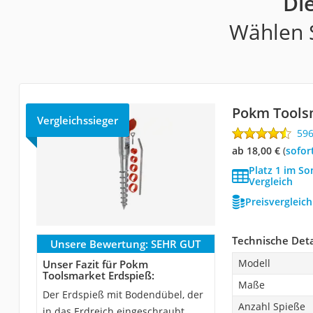
Di
Wählen S
Pokm Tools
Vergleichssieger
59
ab 18,00 €
(
Sofor
Platz 1 im S
Vergleich
Preisvergleic
Technische Deta
Unsere Bewertung:
SEHR GUT
Modell
Unser Fazit für Pokm
Toolsmarket Erdspieß:
Maße
Der Erdspieß mit Bodendübel, der
Anzahl Spieße
in das Erdreich eingeschraubt