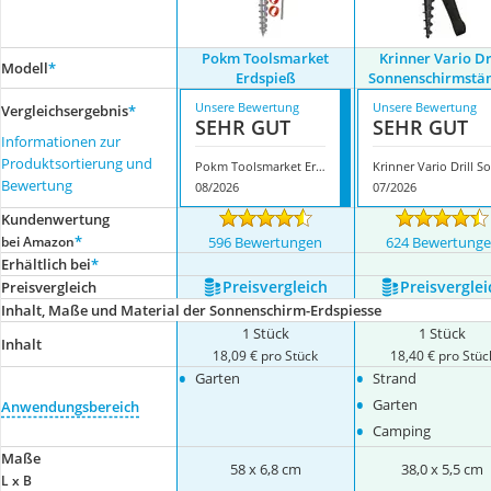
Pokm Toolsmarket
Krinner Vario Dr
Modell
*
Erdspieß
Sonnenschirmstä
Unsere Bewertung
Unsere Bewertung
Vergleichsergebnis
*
SEHR GUT
SEHR GUT
Informationen zur
Produktsortierung und
Pokm Toolsmarket Erdspieß
K
Bewertung
08/2026
07/2026
Kundenwertung
*
bei Amazon
596 Bewertungen
624 Bewertung
Erhältlich bei
*
Preis­vergleich
Preis­verglei
Preis­vergleich
Inhalt, Maße und Material der Sonnenschirm-Erdspiesse
1 Stück
1 Stück
Inhalt
18,09 € pro Stück
18,40 € pro Stüc
•
•
Garten
Strand
•
Garten
Anwendungsbereich
•
Camping
Maße
58 x 6,8 cm
38,0 x 5,5 cm
L x B