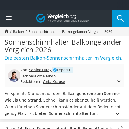
Die beliebtesten Vergleiche nach Kategorie
Vergleich
Haushalt
Wassersprudler
Balkon
Sonnenschirmhalter-Balkongeländer Vergleich 2026
Zentralstaubsauger
Brotbackautomat
Sonnenschirmhalter-Balkongeländer
Wischroboter
Vergleich 2026
Wäschespinne
Die besten Balkon-Sonnenschirmhalter im Vergleich.
Industriestaubsauger
Spülmaschinentabs
Von:
Sabine Haag
Expertin
Akku-Staubsauger
Fachbereich:
Balkon
Eierkocher
Redakteurin:
Anja Krause
AEG-Waschmaschine
Saug-Wisch-Roboter
Entspannte Stunden auf dem Balkon
gehören zum Sommer
Handstaubsauger
wie Eis und Strand
. Schnell kann es aber zu heiß werden.
Milchaufschäumer
Wenn für einen Sonnenschirmständer auf dem Boden nicht
Kondenstrockner
genug Platz ist,
bieten Sonnenschirmhalter für
Reiskocher
Balkongeländer eine praktische Alternative
.
Wir stellen
Heißwasserspender
Ihnen
alle handelsüblichen Sonnenschirmhalter für Ihr
1 - 2 von 14:
Beste Sonnenschirmhalter Balkongeländer
im Vergle