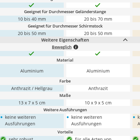
Geeignet für Durchmesser Geländerstange
10 bis 40 mm
20 bis 70 mm
Geeignet für Durchmesser Schirmstock
20 bis 50 mm
20 bis 50 mm
Weitere Eigenschaften
Beweglich
Material
Aluminium
Aluminium
Farbe
Anthrazit / Hellgrau
Anthrazit
Maße
13 x 7 x 5 cm
10 x 9 x 5 cm
Weitere Ausführungen
•
•
•
keine weiteren
keine weiteren
k
Ausführungen
Ausführungen
Vorteile
sehr robust
für alle Arten von