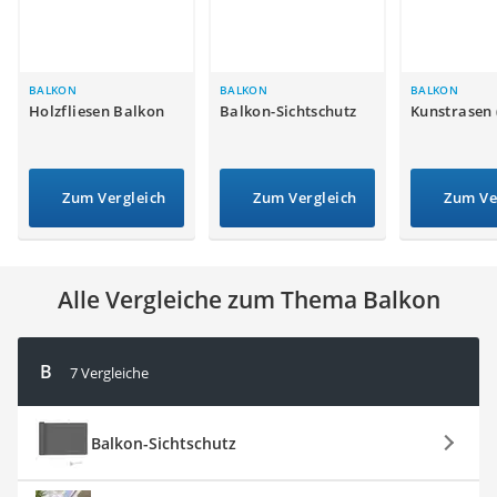
Tierhaarstaubsauger
Ecovacs-Saugroboter
Nespresso-Maschine
Messerschärfer
BALKON
BALKON
BALKON
Holzfliesen Balkon
Balkon-Sichtschutz
Kunstrasen 
Service
Zum Vergleich
Zum Vergleich
Zum Ve
Alle Vergleiche zum Thema Balkon
B
7 Vergleiche
Balkon-Sichtschutz