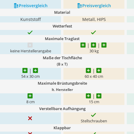
Preis­vergleich
Preis­vergleich
Material
Kunststoff
Metall, HIPS
Wetterfest
Maximale Traglast
keine Herstellerangabe
30 kg
Maße der Tischfläche
(B x T)
54 x 30 cm
60 x 40 cm
Maximale Brüstungsbreite
lt. Hersteller
8 cm
15 cm
Verstellbare Aufhängung
Stellschrauben
Klappbar