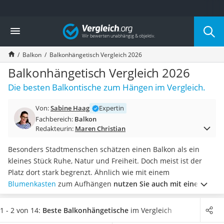
Die beliebtesten Vergleiche nach Kategorie
Vergleich
Haushalt
Wassersprudler
Balkon
Balkonhängetisch Vergleich 2026
Zentralstaubsauger
Brotbackautomat
Balkonhängetisch Vergleich 2026
Wischroboter
Die besten Balkontische zum Hängen im Vergleich.
Wäschespinne
Industriestaubsauger
Von:
Sabine Haag
Expertin
Spülmaschinentabs
Fachbereich:
Balkon
Akku-Staubsauger
Redakteurin:
Maren Christian
Eierkocher
AEG-Waschmaschine
Besonders Stadtmenschen schätzen einen Balkon als ein
Saug-Wisch-Roboter
kleines Stück Ruhe, Natur und Freiheit. Doch meist ist der
Handstaubsauger
Platz dort stark begrenzt. Ähnlich wie mit einem
Milchaufschäumer
Blumenkasten
zum Aufhängen
nutzen Sie auch mit einem
Kondenstrockner
Balkonhängetisch die wenigen Quadratmeter optimal
.
Reiskocher
Verschiedene Online-Tests zu Balkonhängetischen haben
1 - 2 von 14:
Beste Balkonhängetische
im Vergleich
Heißwasserspender
gezeigt, dass die Hängetische
in unterschiedlichen Farben,