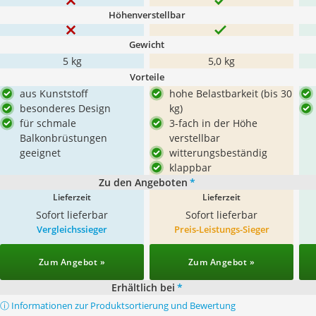
Höhenverstellbar
Gewicht
5 kg
5,0 kg
Vorteile
aus Kunststoff
hohe Belastbarkeit (bis 30
besonderes Design
kg)
für schmale
3-fach in der Höhe
Balkonbrüstungen
verstellbar
geeignet
witterungsbeständig
klappbar
Zu den Angeboten
*
Lieferzeit
Lieferzeit
Sofort lieferbar
Sofort lieferbar
Vergleichssieger
Preis-Leistungs-Sieger
Zum Angebot »
Zum Angebot »
Erhältlich bei
*
ⓘ Informationen zur Produktsortierung und Bewertung