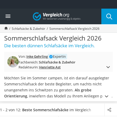
Die beliebtesten Vergleiche nach Kategorie
Vergleich
Freizeit & Sport
Gartentrampolin
Schlafsäcke & Zubehör
Sommerschlafsack Vergleich 2026
Trampolin
Metalldetektor
Sommerschlafsack Vergleich 2026
Eufab-Fahrradträger
Die besten dünnen Schlafsäcke im Vergleich.
Trampolin 366 cm
Fahrradschloss
Von:
Inke Gehrling
Expertin
Aluminium-Koffer
Fachbereich:
Schlafsäcke & Zubehör
Futterboot
Redakteurin:
Henriette Ast
Air Bike
E-Bike-Dreirad
Möchten Sie im Sommer campen, ist ein darauf ausgelegter
Trekkingschuhe Herren
Sommerschlafsack der beste Begleiter, um nachts nicht
Reisetasche mit Rollen
unangenehm ins Schwitzen zu geraten.
Als grobe
Klimmzugstation
Orientierung
, inwiefern das Modell zu Ihrem Anliegen passt,
Koffer
eignet sich der
von einigen Herstellern ausgeschriebene
Nachtsichtgerät
Temperaturbereich.
Als Obermaterial
empfehlen wir Ihnen
1 - 2 von 12:
Beste Sommerschlafsäcke
im Vergleich
Faltschloss
vor allem Materialien aus Synthetikfasern wie Polyester