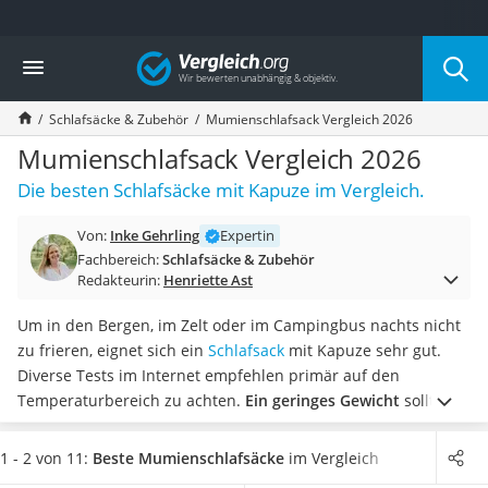
Die beliebtesten Vergleiche nach Kategorie
Vergleich
Freizeit & Sport
Gartentrampolin
Schlafsäcke & Zubehör
Mumienschlafsack Vergleich 2026
Trampolin
Metalldetektor
Mumienschlafsack Vergleich 2026
Eufab-Fahrradträger
Die besten Schlafsäcke mit Kapuze im Vergleich.
Trampolin 366 cm
Fahrradschloss
Von:
Inke Gehrling
Expertin
Aluminium-Koffer
Fachbereich:
Schlafsäcke & Zubehör
Futterboot
Redakteurin:
Henriette Ast
Air Bike
E-Bike-Dreirad
Um in den Bergen, im Zelt oder im Campingbus nachts nicht
Trekkingschuhe Herren
zu frieren, eignet sich ein
Schlafsack
mit Kapuze sehr gut.
Reisetasche mit Rollen
Diverse Tests im Internet empfehlen primär auf den
Klimmzugstation
Temperaturbereich zu achten.
Ein geringes Gewicht
sollte
Koffer
der Mumienschlafsack ebenfalls haben. Praktisch ist
Nachtsichtgerät
außerdem eine Innentasche, um Wertgegenstände zu
1 - 2 von 11:
Beste Mumienschlafsäcke
im Vergleich
Faltschloss
verstauen.
Wählen Sie jetzt aus unserer Vergleichstabelle