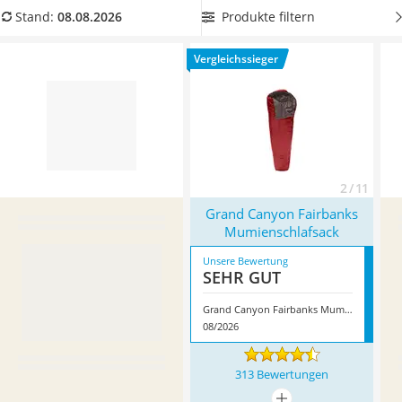
Handgepäck-Koffer
einen
maschinenwaschbaren Mumienschlafsack
, um dessen
Produkte filtern
Stand:
08.08.2026
Vibrationsplatte
Reinigung möglichst unkompliziert zu gestalten. Überzeugt
Wanderschuhe Herren
hat uns hier im August 2026 besonders das Modell
Grand
Vergleichssieger
Sicherheitsweste Reiten
Canyon Fairbanks Mumienschlafsack
*
mit seinen
Service
Eigenschaften.
2 / 11
Grand Canyon Fairbanks
Mumienschlafsack
Unsere Bewertung
SEHR GUT
Grand Canyon Fairbanks Mumienschlafsack
08/2026
313 Bewertungen