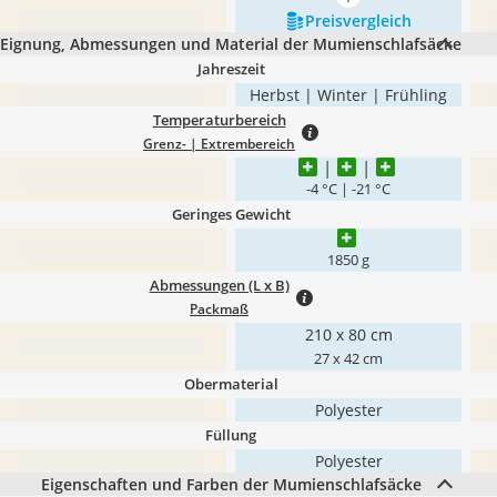
mehr anzeigen
Preis­vergleich
Eignung, Abmessungen und Material der Mumienschlafsäcke
Jahreszeit
Herbst | Winter | Frühling
Temperaturbereich
Grenz- | Extrembereich
-4 °C | -21 °C
Geringes Gewicht
1850 g
Abmessungen (L x B)
Packmaß
210 x 80 cm
27 x 42 cm
Obermaterial
‎Polyester
Füllung
‎Polyester
Eigenschaften und Farben der Mumienschlafsäcke