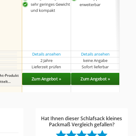
sehr geringes Gewicht
ganz
erweiterbar
und kompakt
ver
atm
was
zusä
Klet
Kap
inkl
Details ansehen
Details ansehen
Det
2 Jahre
keine Angabe
k
Lieferzeit prüfen
Sofort lieferbar
Sof
ght-Produkt
Zum Angebot »
Zum Angebot »
Zu
telt...
Hat Ihnen dieser Schlafsack kleines
Packmaß Vergleich gefallen?