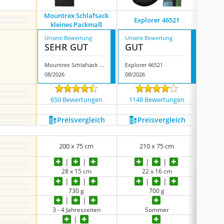
Mountrex Schlafsack
Explorer 46521
Outd
kleines Packmaß
Unsere Bewertung
Unsere Bewertung
Unsere
SEHR GUT
GUT
GUT
Mountrex Schlafsack kleines Packmaß
Explorer 46521
Outdor
08/2026
08/2026
08/202
650 Bewertungen
1148 Bewertungen
88 
Preis­vergleich
Preis­vergleich
P
200 x 75 cm
210 x 75 cm
2
28 x 15 cm
22 x 16 cm
730 g
700 g
3 - 4 Jahreszeiten
Sommer
3 -