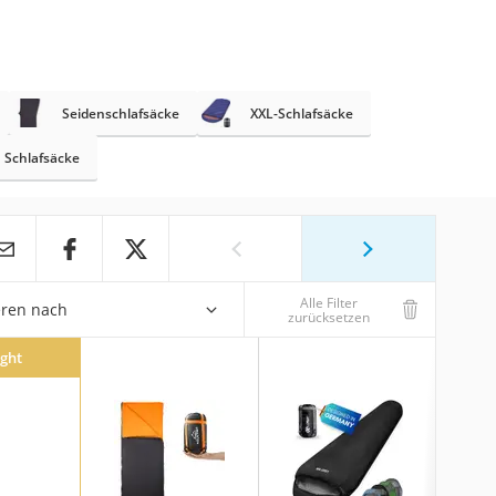
Seidenschlafsäcke
XXL-Schlafsäcke
Schlafsäcke
Alle Filter
eren nach
zurücksetzen
ight