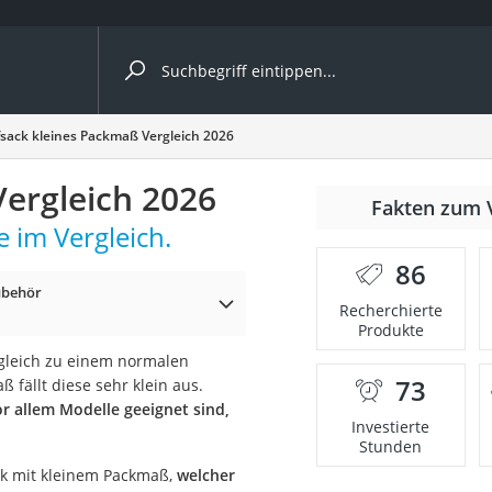
ergleiche nach Kategorie
fsack kleines Packmaß Vergleich 2026
Vergleich 2026
Fakten zum 
 im Vergleich.
er
86
ubehör
Recherchierte
Produkte
rgleich zu einem normalen
73
 fällt diese sehr klein aus.
 allem Modelle geeignet sind,
Investierte
Stunden
ack mit kleinem Packmaß,
welcher