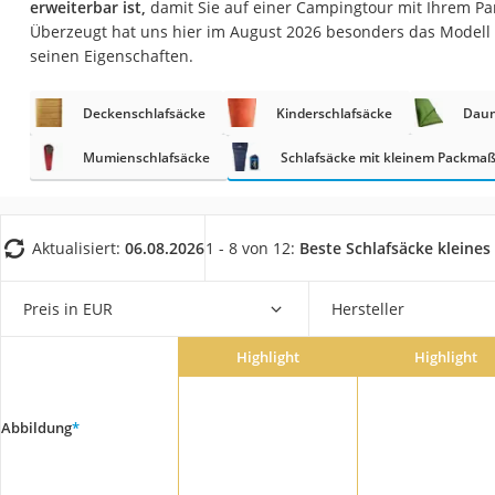
erweiterbar ist,
damit Sie auf einer Campingtour mit Ihrem Pa
Trekkingschuhe H
Überzeugt hat uns hier im August 2026 besonders das Modell
Reisetasche mit Ro
seinen Eigenschaften.
Klimmzugstation
Deckenschlafsäcke
Kinderschlafsäcke
Daun
Koffer
Nachtsichtgerät
Mumienschlafsäcke
Schlafsäcke mit kleinem Packma
Faltschloss
Handgepäck-Koffe
Aktualisiert:
06.08.2026
1 - 8 von 12:
Beste Schlafsäcke kleine
Vibrationsplatte
Wanderschuhe He
Preis in EUR
Hersteller
Sicherheitsweste R
Highlight
Highlight
Service
Abbildung
*