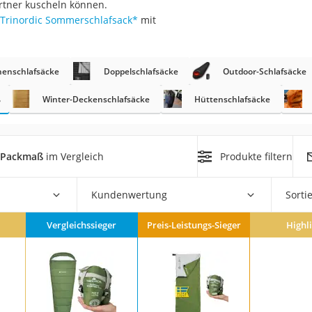
rtner kuscheln können.
erren
Trinordic Sommerschlafsack
*
mit
llen
enschlafsäcke
Doppelschlafsäcke
Outdoor-Schlafsäcke
ß
Winter-Deckenschlafsäcke
Hüttenschlafsäcke
r
s Packmaß
im Vergleich
Produkte filtern
rren
Kundenwertung
Sorti
eiten
Vergleichssieger
Preis-Leistungs-Sieger
Highl