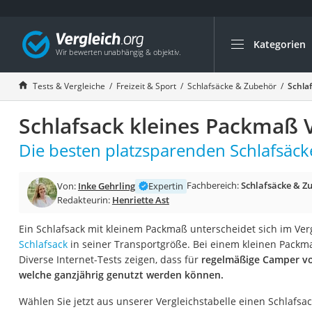
Kategorien
Die beliebtesten V
Freizeit & Sport
Tests & Vergleiche
Freizeit & Sport
Schlafsäcke & Zubehör
Schla
Gartentrampolin
Schlafsack kleines Packmaß 
Trampolin
Metalldetektor
Die besten platzsparenden Schlafsäcke
Eufab-Fahrradträg
Fachbereich:
Schlafsäcke & Z
Von:
Inke Gehrling
Expertin
Trampolin 366 cm
Redakteurin:
Henriette Ast
Fahrradschloss
Ein Schlafsack mit kleinem Packmaß unterscheidet sich im Ve
Aluminium-Koffer
Schlafsack
in seiner Transportgröße. Bei einem kleinen Packmaß
Futterboot
Diverse Internet-Tests zeigen, dass für
regelmäßige Camper vor
welche ganzjährig genutzt werden können.
Air Bike
E-Bike-Dreirad
Wählen Sie jetzt aus unserer Vergleichstabelle einen Schlafs