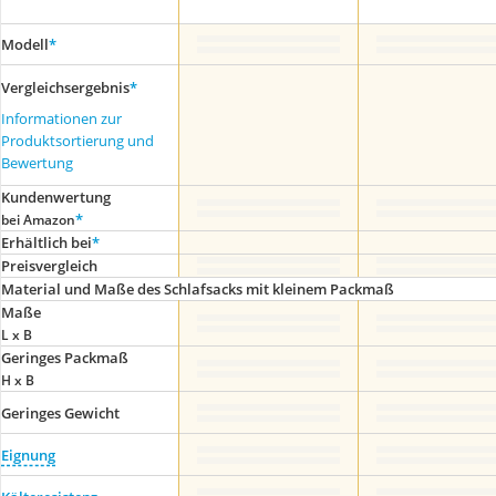
Modell
*
Vergleichsergebnis
*
Informationen zur
Produktsortierung und
Bewertung
Kundenwertung
*
bei Amazon
Erhältlich bei
*
Preis­vergleich
Material und Maße des Schlafsacks mit kleinem Packmaß
Maße
L x B
Geringes Packmaß
H x B
Geringes Gewicht
Eignung