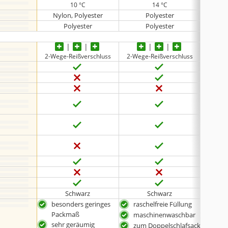
10 °C
14 °C
Nylon, Polyester
Polyester
Polyester
Polyester
2-Wege-Reißverschluss
2-Wege-Reißverschluss
Doppe
Schwarz
Schwarz
besonders geringes
raschelfreie Füllung
bes
Packmaß
Pac
maschinenwaschbar
sehr geräumig
sehr
zum Doppelschlafsack