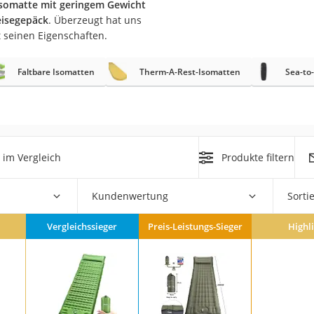
somatte mit geringem Gewicht
erren
eisegepäck
. Überzeugt hat uns
llen
 seinen Eigenschaften.
Faltbare Isomatten
Therm-A-Rest-Isomatten
Sea-to
r
im Vergleich
Produkte filtern
rren
Kundenwertung
Sorti
eiten
Vergleichssieger
Preis-Leistungs-Sieger
Highl