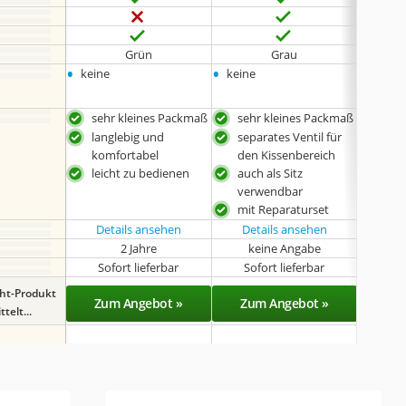
Grün
Grau
•
•
•
keine
keine
Dunke
sehr kleines Packmaß
sehr kleines Packmaß
was
langlebig und
separates Ventil für
int
komfortabel
den Kissenbereich
mit
leicht zu bedienen
auch als Sitz
verwendbar
mit Reparaturset
Details ansehen
Details ansehen
Det
2 Jahre
keine Angabe
k
Sofort lieferbar
Sofort lieferbar
Sof
ght-Produkt
Zum Angebot »
Zum Angebot »
Zu
telt...