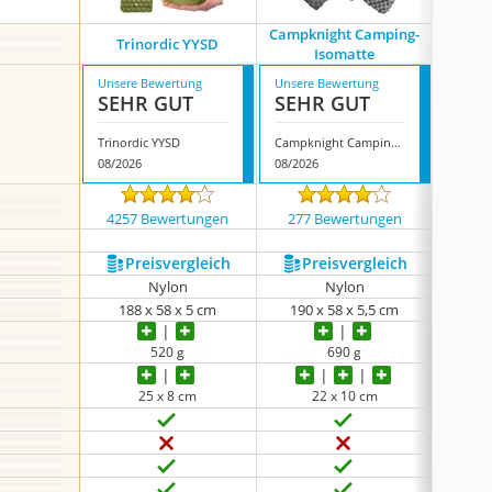
Campknight Camping-
Trinordic YYSD
Hauspro
Isomatte
Unsere Bewertung
Unsere Bewertung
Unsere
SEHR GUT
SEHR GUT
SEH
Trinordic YYSD
Campknight Camping-Isomatte
08/2026
08/2026
08/202
4257 Bewertungen
277 Bewertungen
595
Preis­vergleich
Preis­vergleich
P
Nylon
Nylon
40D-Ny
188 x 58 x 5 cm
190 x 58 x 5,5 cm
198
520 g
690 g
25 x 8 cm
22 x 10 cm