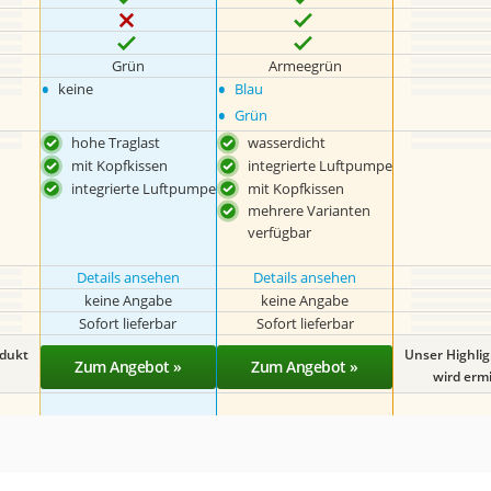
Grün
Armeegrün
•
•
keine
Blau
•
Grün
hohe Traglast
wasserdicht
mit Kopfkissen
integrierte Luftpumpe
integrierte Luftpumpe
mit Kopfkissen
mehrere Varianten
verfügbar
Details ansehen
Details ansehen
keine Angabe
keine Angabe
Sofort lieferbar
Sofort lieferbar
odukt
Unser Highli
Zum Angebot »
Zum Angebot »
wird ermit