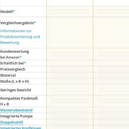
Modell
*
Vergleichsergebnis
*
Informationen zur
Produktsortierung und
Bewertung
Kundenwertung
*
bei Amazon
Erhältlich bei
*
Preis­vergleich
Material
Maße (L x B x H)
Geringes Gewicht
Kompaktes Packmaß
H x B
Wasserabweisend
Integrierte Pumpe
Doppelventil
Integriertes Kopfkissen