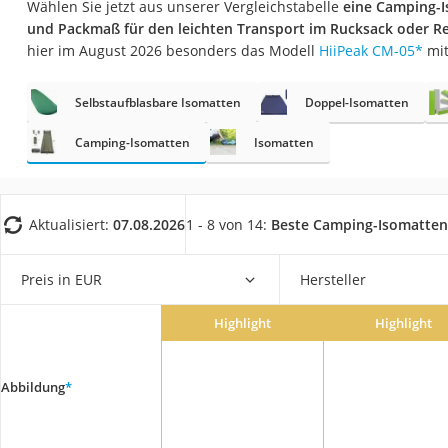
Wählen Sie jetzt aus unserer Vergleichstabelle
eine Camping-I
Trekkingschuhe H
und Packmaß für den leichten Transport im Rucksack oder R
Reisetasche mit Ro
hier im August 2026 besonders das Modell
‎HiiPeak ‎CM-05
*
mit
Klimmzugstation
Selbstaufblasbare Isomatten
Doppel-Isomatten
Koffer
Nachtsichtgerät
Camping-Isomatten
Isomatten
Faltschloss
Handgepäck-Koffe
Aktualisiert:
07.08.2026
1 - 8 von 14:
Beste Camping-Isomatten
Vibrationsplatte
Wanderschuhe He
Preis in EUR
Hersteller
Sicherheitsweste R
Highlight
Highlight
Service
Abbildung
*