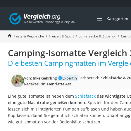
Kategorien
Die beliebtesten V
Freizeit & Sport
Tests & Vergleiche
Freizeit & Sport
Schlafsäcke & Zubehör
Campi
Gartentrampolin
Camping-Isomatte Vergleich
Trampolin
Metalldetektor
Die besten Campingmatten im Verglei
Eufab-Fahrradträg
Fachbereich:
Schlafsäcke & Z
Von:
Inke Gehrling
Expertin
Trampolin 366 cm
Redakteurin:
Henriette Ast
Fahrradschloss
Eine gute Isomatte ist neben dem
Schlafsack
das wichtigste U
Aluminium-Koffer
eine gute Nachtruhe genießen können
. Speziell für den Cam
Futterboot
lassen sich mit integrierten Pumpen aufblasen und haben auc
Kopfkissen, damit Sie gemütlich schlafen können. Unabhängige
Air Bike
wie gut Isomatten vor der Bodenkälte schützen.
E-Bike-Dreirad