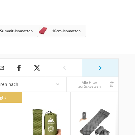
-Summit-Isomatten
10cm-Isomatten
Alle Filter
eren nach
zurücksetzen
ight