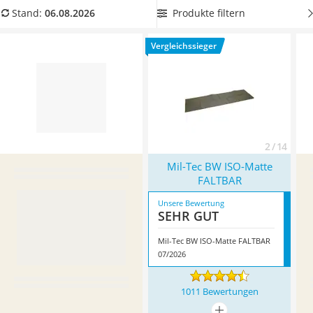
Handgepäck-Koffer
jetzt ein leichtes und praktisches Exemplar
aus unserem
Produkte filtern
Stand:
06.08.2026
Vibrationsplatte
Faltbare-Isomatten-Vergleich! Überzeugt hat uns hier im
Wanderschuhe Herren
August 2026 besonders das Modell
Mil-Tec BW ISO-Matte
Vergleichssieger
Sicherheitsweste Reiten
FALTBAR
*
mit seinen Eigenschaften.
Service
2 / 14
Mil-Tec BW ISO-Matte
FALTBAR
Unsere Bewertung
SEHR GUT
Mil-Tec BW ISO-Matte FALTBAR
07/2026
1011 Bewertungen