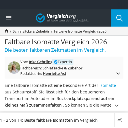
Die beliebtesten Vergleiche nach Kategorie
Vergleich
Freizeit & Sport
Gartentrampolin
Schlafsäcke & Zubehör
Faltbare Isomatte Vergleich 2026
Trampolin
Metalldetektor
Faltbare Isomatte Vergleich 2026
Eufab-Fahrradträger
Die besten faltbaren Zeltmatten im Vergleich.
Trampolin 366 cm
Fahrradschloss
Von:
Inke Gehrling
Expertin
Aluminium-Koffer
Fachbereich:
Schlafsäcke & Zubehör
Futterboot
Redakteurin:
Henriette Ast
Air Bike
E-Bike-Dreirad
Eine faltbare Isomatte ist eine besondere Art der
Isomatte
Trekkingschuhe Herren
aus Schaumstoff. Sie lässt sich für den bequemeren
Reisetasche mit Rollen
Transport im Auto oder im Rucksack
platzsparend auf ein
Klimmzugstation
kleines Maß zusammenfalten
. So können Sie die Matte bei
Koffer
Nichtgebrauch viel einfacher im Gepäck verstauen als
Nachtsichtgerät
aufgerollte Isomatten, und auch leichter zu Hause im Schrank
1 - 2 von 14:
Beste faltbare Isomatten
im Vergleich
Faltschloss
verstauen.
Machen Sie den Komfort-Test und
wählen Sie