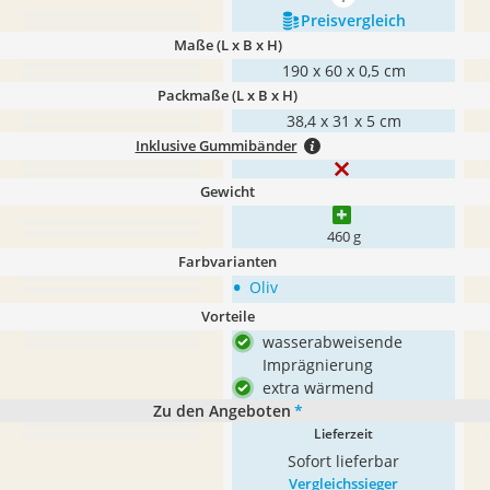
mehr anzeigen
Preis­vergleich
Maße (L x B x H)
190 x 60 x 0,5 cm
Packmaße (L x B x H)
‎38,4 x 31 x 5 cm
Inklusive Gummibänder
Gewicht
460 g
Farbvarianten
•
Oliv
Vorteile
wasserabweisende
Imprägnierung
extra wärmend
Zu den Angeboten
*
Lieferzeit
Sofort lieferbar
Vergleichssieger