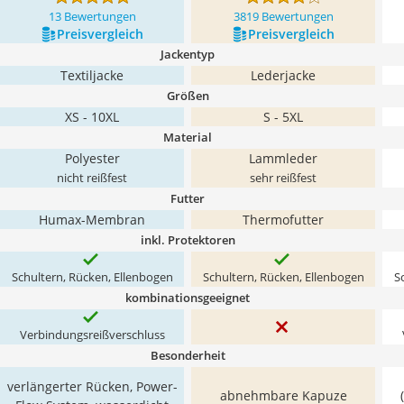
13 Bewertungen
3819 Bewertungen
Preis­vergleich
Preis­vergleich
Jackentyp
Textiljacke
Lederjacke
Größen
XS - 10XL
S - 5XL
Material
Polyester
Lammleder
nicht reißfest
sehr reißfest
Futter
Humax-Membran
Thermofutter
inkl. Protektoren
Schultern, Rücken, Ellenbogen
Schultern, Rücken, Ellenbogen
S
kombinationsgeeignet
Verbindungsreißverschluss
Besonderheit
verlängerter Rücken, Power-
abnehmbare Kapuze