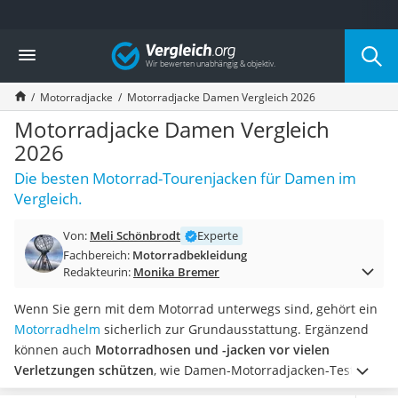
Die beliebtesten Vergleiche nach Kategorie
Vergleich
Auto & Motor
Fahrradträger-Anhängerkupplung (4 Fahrräder)
Motorradjacke
Motorradjacke Damen Vergleich 2026
Fahrradträger
Fahrradträger (Anhängerkupplung)
Motorradjacke Damen Vergleich
Fahrradträger 3 Fahrräder
2026
Benzinkanister (20 l)
Die besten Motorrad-Tourenjacken für Damen im
Dashcam
Vergleich.
Fahrradträger E-Bike
Benzinkanister
Von:
Meli Schönbrodt
Experte
Marderschreck
Fachbereich:
Motorradbekleidung
Wagenheber 3t
Redakteurin:
Monika Bremer
AGM-Batterie Wohnmobil
Thule-Fahrradträger
Wenn Sie gern mit dem Motorrad unterwegs sind, gehört ein
FM-Transmitter
Motorradhelm
sicherlich zur Grundausstattung. Ergänzend
Sommerreifen 205/55 R16
können auch
Motorradhosen und -jacken vor vielen
Autobatterie-Ladegerät
Verletzungen schützen
, wie Damen-Motorradjacken-Tests im
Starthilfe mit Kompressor
Internet immer wieder bestätigen.
Damen-Motorradjacken