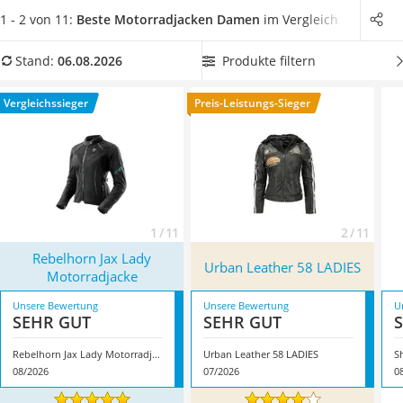
Alkoholtester
sind
in Textil und in Leder in verschiedenen Größen
1 - 2 von 11:
Beste Motorradjacken Damen
im Vergleich
Felgenbaum
erhältlich. Besonders warm hält eine Jacke
mit einem
Diesel-Additiv
Thermofutter
. In unserer Produkttabelle finden Sie
Produkte filtern
Stand:
06.08.2026
Wagenheber
Motorradjacken für Damen mit zusätzlichen Protektoren
,
Service
die den Aufprallschutz verstärken. Überzeugt hat uns hier im
Vergleichssieger
Preis-Leistungs-Sieger
August 2026 besonders das Modell
Rebelhorn Jax Lady
Motorradjacke
*
mit seinen Eigenschaften.
1 / 11
2 / 11
Rebelhorn Jax Lady
Urban Leather 58 LADIES
Motorradjacke
Unsere Bewertung
Unsere Bewertung
U
SEHR GUT
SEHR GUT
Rebelhorn Jax Lady Motorradjacke
Urban Leather 58 LADIES
S
08/2026
07/2026
0