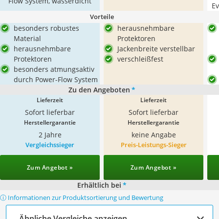
Flow System, wasserdicht
Ev
Vorteile
besonders robustes
herausnehmbare
Material
Protektoren
herausnehmbare
Jackenbreite verstellbar
Protektoren
verschleißfest
besonders atmungsaktiv
durch Power-Flow System
Zu den Angeboten
*
Lieferzeit
Lieferzeit
Sofort lieferbar
Sofort lieferbar
Herstellergarantie
Herstellergarantie
2 Jahre
keine Angabe
Vergleichssieger
Preis-Leistungs-Sieger
Zum Angebot »
Zum Angebot »
Erhältlich bei
*
ⓘ Informationen zur Produktsortierung und Bewertung
Ähnliche Vergleiche anzeigen