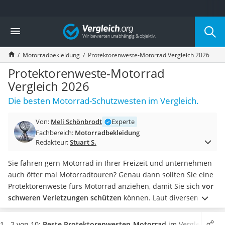
Die beliebtesten Vergleiche nach Kategorie
Vergleich
Auto & Motor
Fahrradträger-Anhängerkupplung (4 Fahrräder)
Motorradbekleidung
Protektorenweste-Motorrad Vergleich 2026
Fahrradträger
Fahrradträger (Anhängerkupplung)
Protektorenweste-Motorrad
Fahrradträger 3 Fahrräder
Vergleich 2026
Benzinkanister (20 l)
Die besten Motorrad-Schutzwesten im Vergleich.
Dashcam
Fahrradträger E-Bike
Von:
Meli Schönbrodt
Experte
Benzinkanister
Fachbereich:
Motorradbekleidung
Marderschreck
Redakteur:
Stuart S.
Wagenheber 3t
AGM-Batterie Wohnmobil
Sie fahren gern Motorrad in Ihrer Freizeit und unternehmen
Thule-Fahrradträger
auch öfter mal Motorradtouren? Genau dann sollten Sie eine
FM-Transmitter
Protektorenweste fürs Motorrad anziehen, damit Sie sich
vor
Sommerreifen 205/55 R16
schweren Verletzungen schützen
können. Laut diversen
Autobatterie-Ladegerät
Tests im Internet unterschätzen viele Menschen, wie wichtig
Starthilfe mit Kompressor
es ist, eine
Protektorenweste
zu tragen, und merken es dann
1 - 2 von 10:
Beste Protektorenwesten-Motorrad
im Vergleich