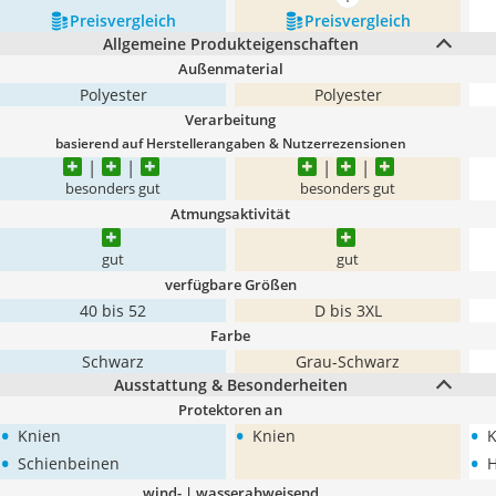
mehr anzeigen
Preis­vergleich
Preis­vergleich
Allgemeine Produkteigenschaften
Außenmaterial
Polyester
Polyester
Verarbeitung
basierend auf Herstellerangaben & Nutzerrezensionen
besonders gut
besonders gut
Atmungsaktivität
gut
gut
verfügbare Größen
40 bis 52
D bis 3XL
Farbe
Schwarz
Grau-Schwarz
Ausstattung & Besonderheiten
Protektoren an
•
•
•
Knien
Knien
K
•
•
Schienbeinen
H
wind- | wasserabweisend