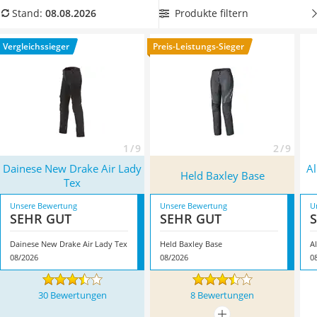
Alkoholtester
Tour starten zu können. Überzeugt hat uns hier im August
Produkte filtern
Stand:
08.08.2026
Felgenbaum
2026 besonders das Modell
Dainese New Drake Air Lady Tex
*
Wagenheber
mit seinen Eigenschaften.
Vergleichssieger
Preis-Leistungs-Sieger
Rostumwandler
Service
1 / 9
2 / 9
Dainese New Drake Air Lady
Al
Held Baxley Base
Tex
Unsere Bewertung
Unsere Bewertung
U
SEHR GUT
SEHR GUT
Dainese New Drake Air Lady Tex
Held Baxley Base
08/2026
08/2026
0
30 Bewertungen
8 Bewertungen