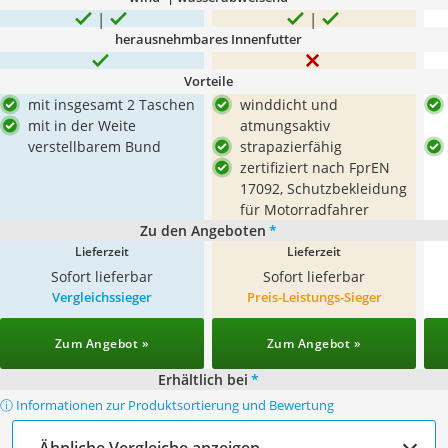
herausnehmbares Innenfutter
Vorteile
mit insgesamt 2 Taschen
winddicht und
mit in der Weite
atmungsaktiv
verstellbarem Bund
strapazierfähig
zertifiziert nach FprEN
17092, Schutzbekleidung
für Motorradfahrer
Zu den Angeboten
*
Lieferzeit
Lieferzeit
Sofort lieferbar
Sofort lieferbar
Vergleichssieger
Preis-Leistungs-Sieger
Zum Angebot »
Zum Angebot »
Erhältlich bei
*
ⓘ Informationen zur Produktsortierung und Bewertung
Ähnliche Vergleiche anzeigen