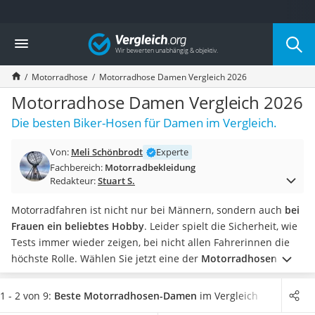
Die beliebtesten Vergleiche nach Kategorie
Vergleich
Auto & Motor
Fahrradträger-Anhängerkupplung (4 Fahrräder)
Motorradhose
Motorradhose Damen Vergleich 2026
Fahrradträger
Fahrradträger (Anhängerkupplung)
Motorradhose Damen Vergleich 2026
Fahrradträger 3 Fahrräder
Die besten Biker-Hosen für Damen im Vergleich.
Benzinkanister (20 l)
Dashcam
Von:
Meli Schönbrodt
Experte
Fahrradträger E-Bike
Fachbereich:
Motorradbekleidung
Benzinkanister
Redakteur:
Stuart S.
Marderschreck
Wagenheber 3t
Motorradfahren ist nicht nur bei Männern, sondern auch
bei
AGM-Batterie Wohnmobil
Frauen ein beliebtes Hobby
. Leider spielt die Sicherheit, wie
Thule-Fahrradträger
Tests immer wieder zeigen, bei nicht allen Fahrerinnen die
FM-Transmitter
höchste Rolle.
Wählen Sie jetzt eine der
Motorradhosen für
Sommerreifen 205/55 R16
Damen
aus unserem Vergleich, die über zusätzliche
Autobatterie-Ladegerät
Protektoren verfügen. In Kombination mit der passenden
1 - 2 von 9:
Beste Motorradhosen-Damen
im Vergleich
Starthilfe mit Kompressor
Motorradjacke
sind Sie so bestens geschützt, um die nächste