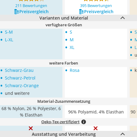
211 Bewertungen
395 Bewertungen
Preis­vergleich
Preis­vergleich
Varianten und Material
verfügbare Größen
•
•
•
S-M
S
S
•
•
•
L-XL
M
•
•
XL
L
•
u
weitere Farben
•
•
•
Schwarz-Grau
Rosa
k
•
Schwarz-Petrol
•
Schwarz-Orange
•
und weitere
Material-Zusammensetzung
68 % Nylon, 26 % Polyester, 6
96% Polyamid, 4% Elasthan
90 
% Elasthan
Oeko-Tex-zertifiziert
Ausstattung und Verarbeitung