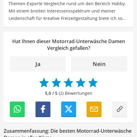
Themen-Experte Vergleiche rund um den Bereich Hobby.
außerdem Ausgleich beim Sport: Joggen und Marathon
Mit einem breiten Interessensspektrum und meiner
Laufen und Wandern in den Bergen.
Leidenschaft für kreative Freizeitgestaltung biete ich so
Der Motorrad-Unterwäsche Damen-Vergleich ist aus
vielfältige wie inspirierende Inhalte für Hobbyisten sowie
unserer Sicht besonders empfehlenswert für
Freizeitliebhaber. Meine Beiträge umfassen Hobbyideen,
Motorradfahrerinnen
und
Frauen
.
Anleitungen, Produktvergleiche sowie auch Tipps, um
Hat Ihnen dieser Motorrad-Unterwäsche Damen
Menschen dabei zu helfen, ihre Leidenschaften und
Vergleich gefallen?
Interessen zu entdecken, zu vertiefen wie auch neue
Hobbys auszuprobieren.
Ja
Nein
Der Motorrad-Unterwäsche Damen-Vergleich ist aus
unserer Sicht besonders empfehlenswert für
Motorradfahrerinnen
und
Frauen
.
5,0 / 5
(2) Bewertungen
Zusammenfassung: Die besten Motorrad-Unterwäsche