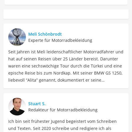
Meli Schönbrodt
Experte für Motorradbekleidung
Seit Jahren ist Meli leidenschaftlicher Motorradfahrer und
hat auf seinen Reisen über 25 Länder bereist. Darunter
waren eine sechswöchige Tour durch die Türkei und eine
epische Reise bis zum Nordkap. Mit seiner BMW GS 1250,
liebevoll “Alita” genannt, dokumentiert er seine
Erfahrungen und teilt wertvolle Tipps zu Motorrädern,
Equipment und Abenteuerreisen auf seinen Social-Media-
Kanälen auf "Kettenöl und Ravioli". Meli kennt die
Stuart S.
Herausforderungen, die Motorradfahrer auf Reisen
Redakteur für Motorradbekleidung
erwarten, aus erster Hand, und kann fundierte
Ich bin seit frühester Jugend begeistert vom Schreiben
Empfehlungen geben, die nicht nur Theorie sind, sondern
und Texten. Seit 2020 schreibe und redigiere ich als
in der Praxis getestet wurden. In seiner Freizeit findet er