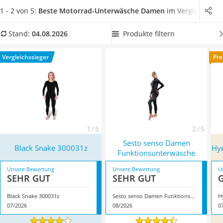
Alkoholtester
Motorrad-Unterwäsche-Sets für Damen
aus unserem
1 - 2 von 5:
Beste Motorrad-Unterwäsche Damen
im Vergleich
Felgenbaum
Vergleich aus. Dank atmungsaktiver Fasern bildet sich so
Diesel-Additiv
auch bei wärmeren Temperaturen weniger Schweiß auf der
Produkte filtern
Stand:
04.08.2026
Wagenheber
Haut. Der eigene Praxis-Test mit Ihrer Maschine kann also
Service
direkt starten. Überzeugt hat uns hier im August 2026
Vergleichssieger
Pre
besonders das Modell
Black Snake 300031z
*
mit seinen
Eigenschaften.
1 / 5
2 / 5
Sesto senso Damen
Black Snake 300031z
Hye
Funktionsunterwäsche
Unsere Bewertung
Unsere Bewertung
U
SEHR GUT
SEHR GUT
Black Snake 300031z
Sesto senso Damen Funktionsunterwäsche
H
07/2026
08/2026
0