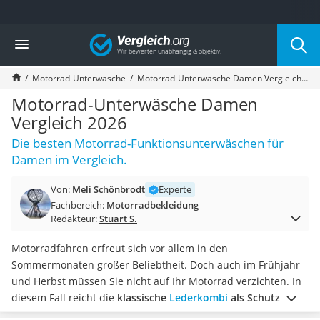
Die beliebtesten Vergleiche nach Kategorie
Vergleich
Auto & Motor
Fahrradträger-Anhängerkupplung (4 Fahrräder)
Motorrad-Unterwäsche
Motorrad-Unterwäsche Damen Vergleich 2026
Fahrradträger
Fahrradträger (Anhängerkupplung)
Motorrad-Unterwäsche Damen
Fahrradträger 3 Fahrräder
Vergleich 2026
Benzinkanister (20 l)
Die besten Motorrad-Funktionsunterwäschen für
Dashcam
Damen im Vergleich.
Fahrradträger E-Bike
Benzinkanister
Von:
Meli Schönbrodt
Experte
Marderschreck
Fachbereich:
Motorradbekleidung
Wagenheber 3t
Redakteur:
Stuart S.
AGM-Batterie Wohnmobil
Thule-Fahrradträger
Motorradfahren erfreut sich vor allem in den
FM-Transmitter
Sommermonaten großer Beliebtheit. Doch auch im Frühjahr
Sommerreifen 205/55 R16
und Herbst müssen Sie nicht auf Ihr Motorrad verzichten. In
Autobatterie-Ladegerät
diesem Fall reicht die
klassische
Lederkombi
als Schutz vor
Starthilfe mit Kompressor
Wind und Kälte
jedoch nicht aus.
Wählen Sie jetzt eines der