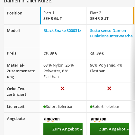
Damen in aller Kürze.
Position
Platz 1
Platz 2
SEHR GUT
SEHR GUT
Modell
Black Snake 300031z
Sesto senso Damen
Funktionsunterwäsche
Preis
ca.
39 €
ca.
39 €
Material-
68 % Nylon, 26 %
96% Polyamid, 4%
Zusammensetz
Polyester, 6 %
Elasthan
ung
Elasthan
Oeko-Tex-
zertifiziert
Lieferzeit
Sofort lieferbar
Sofort lieferbar
Angebote
Zum Angebot »
Zum Angebot »