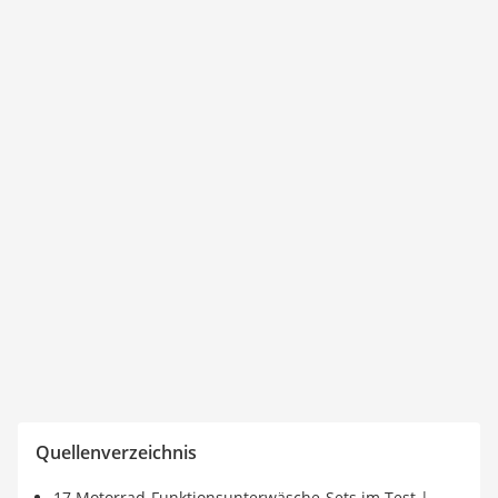
Quellenverzeichnis
17 Motorrad-Funktionsunterwäsche-Sets im Test |