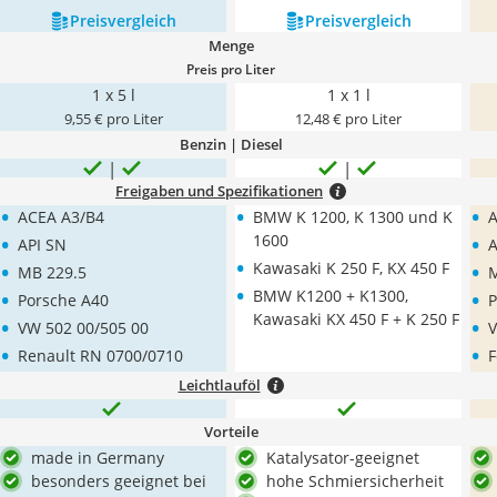
Preis­vergleich
Preis­vergleich
Menge
Preis pro Liter
1 x 5 l
1 x 1 l
9,55 € pro Liter
12,48 € pro Liter
Benzin | Diesel
Freigaben und Spezifikationen
•
•
•
ACEA A3/B4
BMW K 1200, K 1300 und K
A
•
•
1600
API SN
A
•
•
•
Kawasaki K 250 F, KX 450 F
MB 229.5
M
•
•
•
BMW K1200 + K1300,
Porsche A40
P
•
Kawasaki KX 450 F + K 250 F
•
VW 502 00/505 00
V
•
•
Renault RN 0700/0710
F
Leichtlauföl
Vorteile
made in Germany
Katalysator-geeignet
besonders geeignet bei
hohe Schmiersicherheit