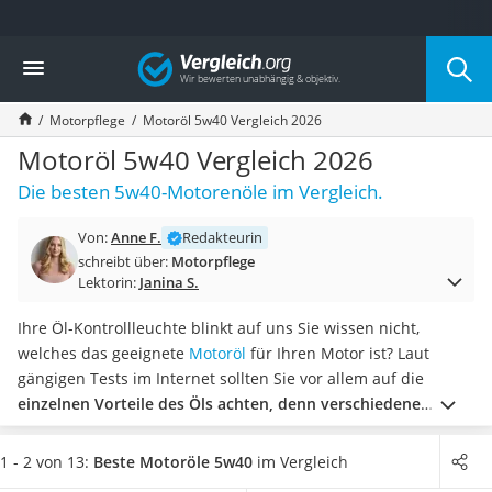
Die beliebtesten Vergleiche nach Kategorie
Vergleich
Auto & Motor
Fahrradträger-Anhängerkupplung (4 Fahrräder)
Motorpflege
Motoröl 5w40 Vergleich 2026
Fahrradträger
Fahrradträger (Anhängerkupplung)
Motoröl 5w40 Vergleich 2026
Fahrradträger 3 Fahrräder
Die besten 5w40-Motorenöle im Vergleich.
Benzinkanister (20 l)
Dashcam
Von:
Anne F.
Redakteurin
Fahrradträger E-Bike
schreibt über:
Motorpflege
Benzinkanister
Lektorin:
Janina S.
Marderschreck
Wagenheber 3t
Ihre Öl-Kontrollleuchte blinkt auf uns Sie wissen nicht,
AGM-Batterie Wohnmobil
welches das geeignete
Motoröl
für Ihren Motor ist? Laut
Thule-Fahrradträger
gängigen Tests im Internet sollten Sie vor allem auf die
FM-Transmitter
einzelnen Vorteile des Öls achten, denn verschiedene
Sommerreifen 205/55 R16
Marken bieten verschiedene Vorteile für Ihren Motor.
Autobatterie-Ladegerät
Zudem ist es wichtig,
die jeweiligen Freigaben und
1 - 2 von 13:
Beste Motoröle 5w40
im Vergleich
Starthilfe mit Kompressor
Spezifikationen Ihres Fahrzeuges zu berücksichtigen
, sodass