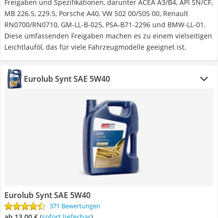
Freigaben und Spezifikationen, darunter ACEA A3/B4, API SN/CF,
MB 226.5, 229.5, Porsche A40, VW 502 00/505 00, Renault
RN0700/RN0710, GM-LL-B-025, PSA-B71-2296 und BMW-LL-01.
Diese umfassenden Freigaben machen es zu einem vielseitigen
Leichtlauföl, das für viele Fahrzeugmodelle geeignet ist.
Eurolub Synt SAE 5W40
Eurolub Synt SAE 5W40
371 Bewertungen
ab 13,00 €
(
Sofort lieferbar
)