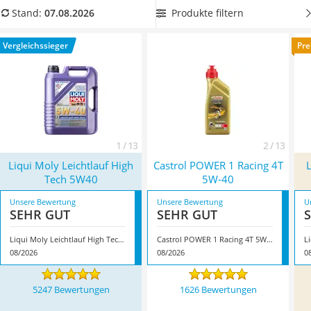
Alkoholtester
Sie das beste 5w40-Motoröl für Ihren Motor finden.
Wählen
Produkte filtern
Stand:
07.08.2026
Felgenbaum
Sie jetzt ein
5w40-Öl mit Ester-Technologie
, für besonders
Diesel-Additiv
effektive Motornutzung. Überzeugt hat uns hier im August
Vergleichssieger
Pre
Wagenheber
2026 besonders das Modell
Liqui Moly Leichtlauf High Tech
Service
5W40
*
mit seinen Eigenschaften.
1 / 13
2 / 13
Liqui Moly Leichtlauf High
Castrol POWER 1 Racing 4T
Tech 5W40
5W-40
Unsere Bewertung
Unsere Bewertung
U
SEHR GUT
SEHR GUT
Liqui Moly Leichtlauf High Tech 5W40
Castrol POWER 1 Racing 4T 5W-40
L
08/2026
08/2026
0
5247 Bewertungen
1626 Bewertungen