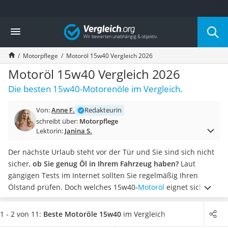
Die beliebtesten Vergleiche nach Kategorie
Vergleich
Auto & Motor
Fahrradträger-Anhängerkupplung (4 Fahrräder)
Motorpflege
Motoröl 15w40 Vergleich 2026
Fahrradträger
Fahrradträger (Anhängerkupplung)
Motoröl 15w40 Vergleich 2026
Fahrradträger 3 Fahrräder
Die besten 15w40-Motorenöle im Vergleich.
Benzinkanister (20 l)
Dashcam
Von:
Anne F.
Redakteurin
Fahrradträger E-Bike
schreibt über:
Motorpflege
Benzinkanister
Lektorin:
Janina S.
Marderschreck
Wagenheber 3t
Der nächste Urlaub steht vor der Tür und Sie sind sich nicht
AGM-Batterie Wohnmobil
sicher,
ob Sie genug Öl in Ihrem Fahrzeug haben?
Laut
Thule-Fahrradträger
gängigen Tests im Internet sollten Sie regelmäßig Ihren
FM-Transmitter
Ölstand prüfen. Doch welches 15w40-
Motoröl
eignet sich für
Sommerreifen 205/55 R16
Ihr Fahrzeug am besten?
Wählen Sie jetzt aus unserer
Autobatterie-Ladegerät
Vergleichstabelle ein 15w40-Motoröl, welches den
1 - 2 von 11:
Beste Motoröle 15w40
im Vergleich
Starthilfe mit Kompressor
Spezifikationen und Freigaben Ihres Fahrzeuges entspricht
,