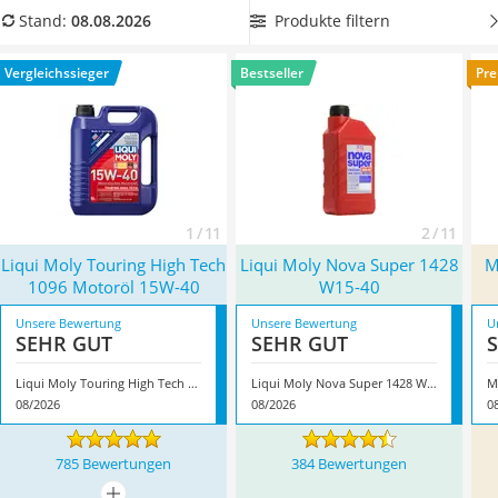
Alkoholtester
um Ihren Motor weiterhin gegen Verschleiß und
Produkte filtern
Stand:
08.08.2026
Felgenbaum
Ablagerungen zu schützen. Überzeugt hat uns hier im August
Diesel-Additiv
2026 besonders das Modell
Liqui Moly Touring High Tech
Vergleichssieger
Bestseller
Pre
Wagenheber
1096 Motoröl 15W-40
*
mit seinen Eigenschaften.
Service
1 / 11
2 / 11
Liqui Moly Touring High Tech
Liqui Moly Nova Super 1428
M
1096 Motoröl 15W-40
W15-40
Unsere Bewertung
Unsere Bewertung
U
SEHR GUT
SEHR GUT
Liqui Moly Touring High Tech 1096 Motoröl 15W-40
Liqui Moly Nova Super 1428 W15-40
08/2026
08/2026
0
785 Bewertungen
384 Bewertungen