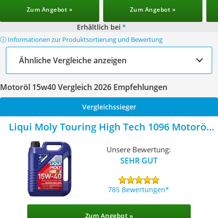
Zum Angebot »
Zum Angebot »
Erhältlich bei
*
ⓘ Informationen zur Produktsortierung und Bewertung
Ähnliche Vergleiche anzeigen
Motoröl 15w40 Vergleich 2026 Empfehlungen
Vergleichssieger
Liqui Moly Touring High Tech 1096 Motoröl
15W-40
Unsere Bewertung:
SEHR GUT
785 Bewertungen
Zum Angebot »