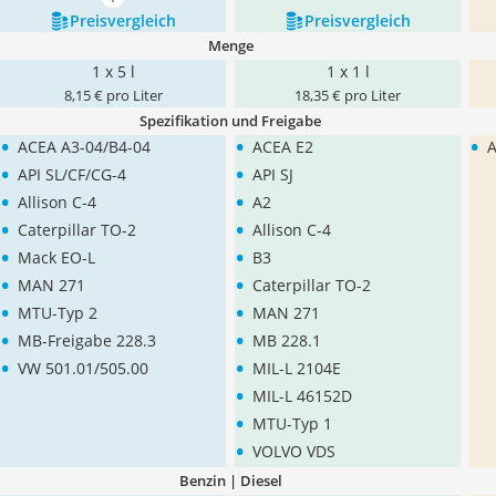
mehr anzeigen
Preis­vergleich
Preis­vergleich
Menge
1 x 5 l
1 x 1 l
8,15 € pro Liter
18,35 € pro Liter
Spezifikation und Freigabe
•
•
•
ACEA A3-04/B4-04
ACEA E2
A
•
•
API SL/CF/CG-4
API SJ
•
•
Allison C-4
A2
•
•
Caterpillar TO-2
Allison C-4
•
•
Mack EO-L
B3
•
•
MAN 271
Caterpillar TO-2
•
•
MTU-Typ 2
MAN 271
•
•
MB-Freigabe 228.3
MB 228.1
•
•
VW 501.01/505.00
MIL-L 2104E
•
MIL-L 46152D
•
MTU-Typ 1
•
VOLVO VDS
Benzin | Diesel