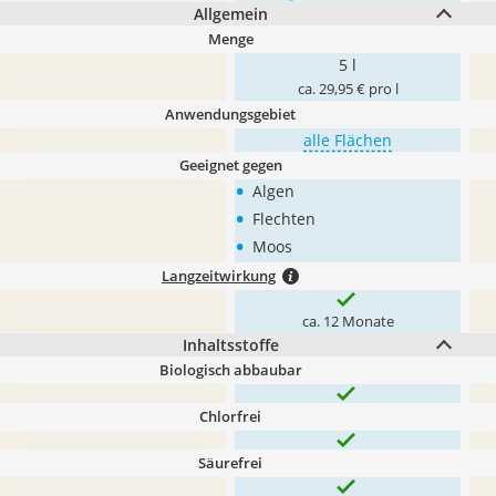
Allgemein
Menge
5 l
ca. 29,95 € pro l
Anwendungsgebiet
alle Flächen
Geeignet gegen
•
Algen
•
Flechten
•
Moos
Langzeitwirkung
ca. 12 Monate
Inhaltsstoffe
Biologisch abbaubar
Chlorfrei
Säurefrei