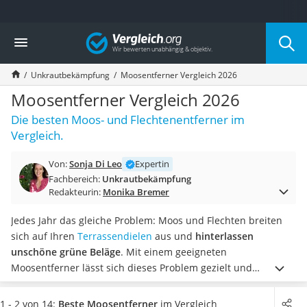
Die beliebtesten Vergleiche nach Kategorie
Vergleich
Baumarkt
Tresor feuerfest
Unkrautbekämpfung
Moosentferner Vergleich 2026
Makita-Akku-Rasenmäher
Kappsäge
Moosentferner Vergleich 2026
Smartes Türschloss
Die besten Moos- und Flechtenentferner im
Akku-Rasentrimmer
Vergleich.
Feuchtigkeitsmessgerät
Split-Klimaanlage 2 Innengeräte
Von:
Sonja Di Leo
Expertin
Pelletofen
Fachbereich:
Unkrautbekämpfung
Bohrmaschine
Redakteurin:
Monika Bremer
Tiefbrunnenpumpe
Fliesenschneider
Jedes Jahr das gleiche Problem: Moos und Flechten breiten
Hochdruckreiniger
sich auf Ihren
Terrassendielen
aus und
hinterlassen
Doppelschleifer
unschöne grüne Beläge
. Mit einem geeigneten
Überwachungskamera
Moosentferner lässt sich dieses Problem gezielt und
Benzinrasenmäher mit Elektrostart
nachhaltig lösen.
Die Wirkungsdauer
hängt unter anderem
Akku-Laubsauger
von der Dosierung des Konzentrats ab.
Einige Moosentferner
1 - 2 von 14:
Beste Moosentferner
im Vergleich