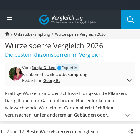
Die beliebtesten Vergleiche nach Kategorie
Vergleich
Baumarkt
Tresor feuerfest
Unkrautbekämpfung
Wurzelsperre Vergleich 2026
Makita-Akku-Rasenmäher
Kappsäge
Wurzelsperre Vergleich 2026
Smartes Türschloss
Die besten Rhizomsperren im Vergleich.
Akku-Rasentrimmer
Feuchtigkeitsmessgerät
Von:
Sonja Di Leo
Expertin
Split-Klimaanlage 2 Innengeräte
Fachbereich:
Unkrautbekämpfung
Pelletofen
Redakteur:
Georg B.
Bohrmaschine
Tiefbrunnenpumpe
Kräftige Wurzeln sind der Schlüssel für gesunde Pflanzen.
Fliesenschneider
Das gilt auch für Gartenpflanzen. Nur leider können
Hochdruckreiniger
wildwachsende Wurzeln im Garten
allerlei Schäden
Doppelschleifer
verursachen, unter anderem an Gebäuden oder
Überwachungskamera
Gehwegplatten.
Darum gibt es Wurzelsperren, die den
Benzinrasenmäher mit Elektrostart
Wurzelwildwuchs von beispielsweise
Bambus-Pflanzen
, aber
1 - 2 von 12:
Beste Wurzelsperren
im Vergleich
Akku-Laubsauger
auch anderem Gewächs im Zaum halten.
Wählen Sie jetzt aus