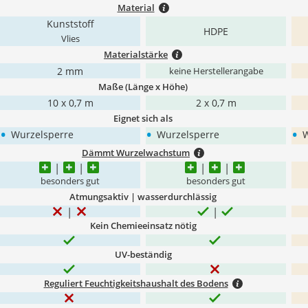
Material
Kunststoff
HDPE
Vlies
Materialstärke
2 mm
keine Herstellerangabe
Maße (Länge x Höhe)
10 x 0,7 m
2 x 0,7 m
Eignet sich als
•
•
•
Wurzelsperre
Wurzelsperre
W
Dämmt Wurzelwachstum
besonders gut
besonders gut
Atmungsaktiv | wasserdurchlässig
Kein Chemieeinsatz nötig
UV-beständig
Reguliert Feuchtigkeitshaushalt des Bodens