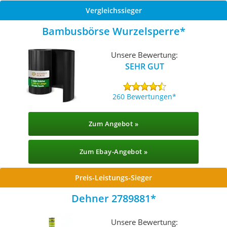
Vergleichssieger
Bambusbörse Wurzelsperre
Unsere Bewertung:
SEHR GUT
260 Bewertungen
Zum Angebot »
Zum Ebay-Angebot »
Preis-Leistungs-Sieger
Dehner 2789881
Unsere Bewertung: