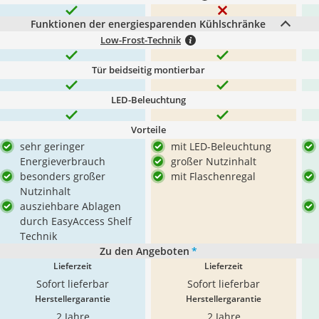
Funktionen der energiesparenden Kühlschränke
Low-Frost-Technik
Tür beidseitig montierbar
LED-Beleuchtung
Vorteile
sehr geringer
mit LED-Beleuchtung
Energieverbrauch
großer Nutzinhalt
besonders großer
mit Flaschenregal
Nutzinhalt
ausziehbare Ablagen
durch EasyAccess Shelf
Technik
Zu den Angeboten
*
Lieferzeit
Lieferzeit
Sofort lieferbar
Sofort lieferbar
Herstellergarantie
Herstellergarantie
2 Jahre
2 Jahre