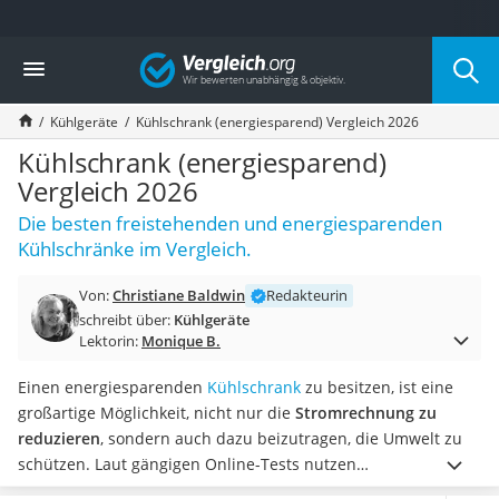
Die beliebtesten Vergleiche nach Kategorie
Vergleich
Haushalt
Wassersprudler
Kühlgeräte
Kühlschrank (energiesparend) Vergleich 2026
Zentralstaubsauger
Brotbackautomat
Kühlschrank (energiesparend)
Wischroboter
Vergleich 2026
Wäschespinne
Die besten freistehenden und energiesparenden
Industriestaubsauger
Kühlschränke im Vergleich.
Spülmaschinentabs
Akku-Staubsauger
Von:
Christiane Baldwin
Redakteurin
Eierkocher
schreibt über:
Kühlgeräte
AEG-Waschmaschine
Lektorin:
Monique B.
Saug-Wisch-Roboter
Handstaubsauger
Einen energiesparenden
Kühlschrank
zu besitzen, ist eine
Milchaufschäumer
großartige Möglichkeit, nicht nur die
Stromrechnung zu
Kondenstrockner
reduzieren
, sondern auch dazu beizutragen, die Umwelt zu
Reiskocher
schützen. Laut gängigen Online-Tests nutzen
Heißwasserspender
energiesparende Kühlschränke verschiedene Technologien