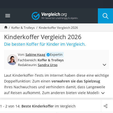
Die beliebtesten Vergleiche nach Kategorie
Vergleich
Freizeit & Sport
Gartentrampolin
Koffer & Trolleys
Kinderkoffer Vergleich 2026
Trampolin
Metalldetektor
Kinderkoffer Vergleich 2026
Eufab-Fahrradträger
Die besten Koffer für Kinder im Vergleich.
Trampolin 366 cm
Fahrradschloss
Von:
Sabine Haag
Expertin
Aluminium-Koffer
Fachbereich:
Koffer & Trolleys
Futterboot
Redakteurin:
Sandra Urso
Air Bike
E-Bike-Dreirad
Laut Kinderkoffer-Tests im Internet haben diese eine wichtige
Trekkingschuhe Herren
Doppelfunktion: Zum einen
verwahren sie das Spielzeug
Reisetasche mit Rollen
Ihres Nachwuchses und verhindern damit, dass Langeweile
Klimmzugstation
auf Reisen aufkommt. Zum anderen bieten viele Modelle eine
Koffer
Sitzmöglichkeit für unterwegs
. Mithilfe eines Gurts oder
Nachtsichtgerät
Teleskopgriffs können Sie die Kids auf ihrem
Koffer
bequem
1 - 2 von 14:
Beste Kinderkoffer
im Vergleich
Faltschloss
über kürzere Strecken hinter sich her ziehen.
Unsere