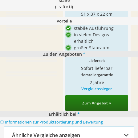
Maße
(L x B x H)
51 x 37 x 22 cm
Vorteile
stabile Ausführung
in vielen Designs
erhältlich
großer Stauraum
Zu den Angeboten
*
Lieferzeit
Sofort lieferbar
Herstellergarantie
2 Jahre
Vergleichssieger
Zum Angebot »
Erhältlich bei
*
ⓘ Informationen zur Produktsortierung und Bewertung
Ähnliche Vergleiche anzeigen